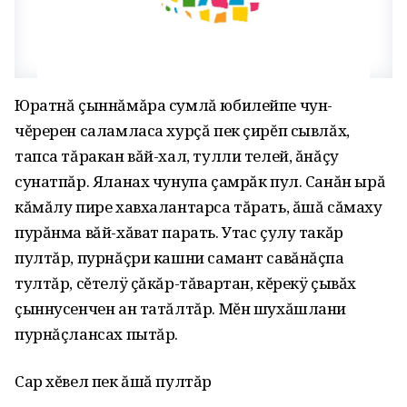
Юратнă çыннăмăра сумлă юбилейпе чун-
чĕререн саламласа хурçă пек çирĕп сывлăх,
тапса тăракан вăй-хал, тулли телей, ăнăçу
сунатпăр. Яланах чунупа çамрăк пул. Санăн ырă
кăмăлу пире хавхалантарса тăрать, ăшă сăмаху
пурăнма вăй-хăват парать. Утас çулу такăр
пултăр, пурнăçри кашни самант савăнăçпа
тултăр, сĕтелÿ çăкăр-тăвартан, кĕрекÿ çывăх
çыннусенчен ан татăлтăр. Мĕн шухăшлани
пурнăçлансах пытăр.
Сар хĕвел пек ăшă пултăр