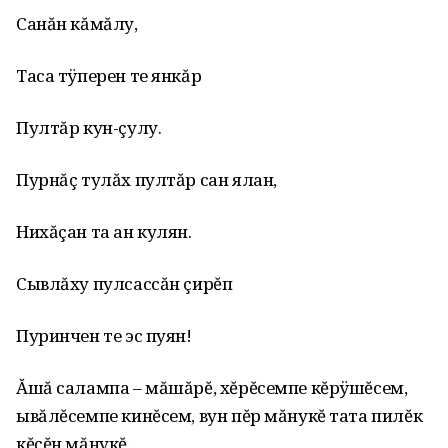
Санăн кăмăлу,
Таса тÿперен те янкăр
Пултăр кун-çулу.
Пурнăç тулăх пултăр сан ялан,
Нихăçан та ан кулян.
Сывлăху пулсассăн çирĕп
Пуринчен те эс пуян!
Ăшă салампа – мăшăрĕ, хĕрĕсемпе кĕрÿшĕсем,
ывăлĕсемпе кинĕсем, вун пĕр мăнукĕ тата пилĕк
кĕçĕн мăнукĕ.