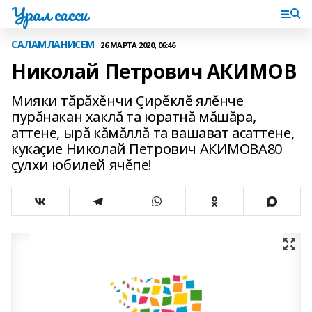
Урал сасси
САЛАМЛАНИСЕМ
26 МАРТА 2020, 06:46
Николай Петрович АКИМОВ
Мияки тăрăхĕнчи Çирĕклĕ ялĕнче
пурăнакан хаклă та юратнă мăшăра,
аттене, ырă кăмăллă та вашават асаттене,
кукаçие Николай Петрович АКИМОВА80
çулхи юбилей ячĕпе!