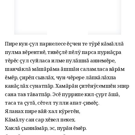
Пире кун-çул парнелесе ĕçчен те тÿрĕ кăмăллă
пулма вĕрентнĕ, тивĕçлĕ пĕлÿ парса пурнăçра
тĕрĕс çул суйласа илме пулăшнă аннемĕре,
шанчăклă мăшăрăма ăшшăн саламласа вăрăм
ĕмĕр, çирĕп сывлăх, чун-чĕрере лăпкăлăхпа
канăçлăх сунатпăр. Хамăрăн çитĕнÿсемшĕн эпир
сана тав тăватпăр. Эсĕ пуррипе кил-çурт ăшă,
таса та çутă, сĕтел тулли апат-çимĕç.
Яланах пире вăй-хал кÿретĕн,
Кăмăлу сан сар хĕвел пекех.
Хаклă çыннăмăр, эс, пурăн ĕмĕр.