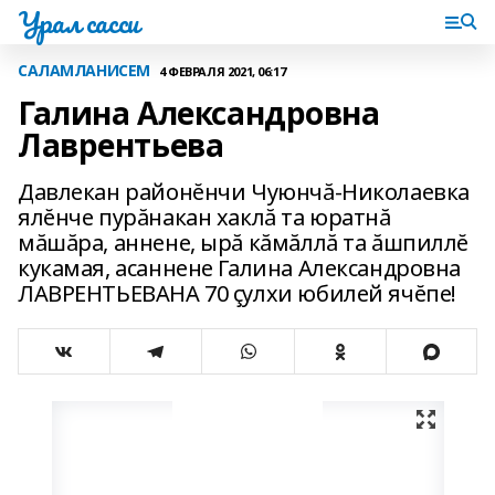
Урал сасси
САЛАМЛАНИСЕМ
4 ФЕВРАЛЯ 2021, 06:17
Галина Александровна
Лаврентьева
Давлекан районĕнчи Чуюнчă-Николаевка
ялĕнче пурăнакан хаклă та юратнă
мăшăра, аннене, ырă кăмăллă та ăшпиллĕ
кукамая, асаннене Галина Александровна
ЛАВРЕНТЬЕВАНА 70 çулхи юбилей ячĕпе!