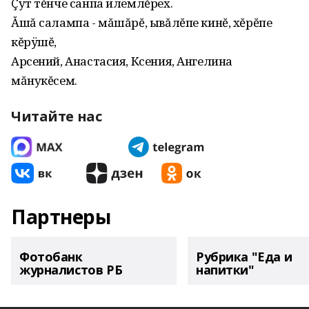
Çут тĕнче санпа илемлĕрех.
Ăшă салампа - мăшăрĕ, ывăлĕпе кинĕ, хĕрĕпе
кĕрÿшĕ,
Арсений, Анастасия, Ксения, Ангелина
мăнукĕсем.
Читайте нас
Партнеры
Фотобанк
Рубрика "Еда и
журналистов РБ
напитки"