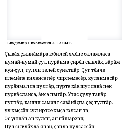
Владимир Николаевич АСТАФЬЕВ
Çывăх çыннăмăра юбилей ячĕпе саламласа
нумай-нумай çул пурăнма çирĕп сывлăх, вăрăм
кун-çул, тулли телей сунатпăр. Çут тĕнче
илемĕпе киленсе пĕр чирлемесĕр, кулянмасăр
пурăнмалла пултăр, пурте хăв шутланă пек
пурнăçланса, ăнса пытăр. Утас çулу такăр
пултăр, кашни самант савăнăçпа çеç тултăр.
Ҫул хыҫҫӑн ҫул иртсе хыҫа юлсан та,
Эс уншӑн ан кулян, ан пӑшӑрхан,
Пул сывлӑхлӑ ялан, ҫапла пулсассӑн -