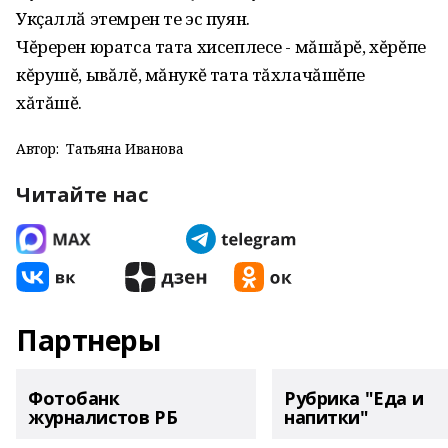
Укҫаллӑ этемрен те эс пуян.
Чĕререн юратса тата хисеплесе - мăшăрĕ, хĕрĕпе
кĕрушĕ, ывăлĕ, мăнукĕ тата тăхлачăшĕпе
хăтăшĕ.
Автор:
Татьяна Иванова
Читайте нас
Партнеры
Фотобанк
Рубрика "Еда и
журналистов РБ
напитки"