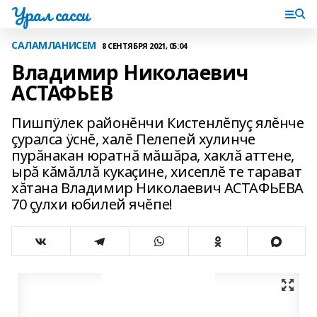
Урал сасси
САЛАМЛАНИСЕМ
8 СЕНТЯБРЯ 2021, 05:04
Владимир Николаевич
АСТАФЬЕВ
Пишпÿлек районĕнчи Кистенлĕпуç ялĕнче
çуралса ÿснĕ, халĕ Пелепей хулинче
пурăнакан юратнă мăшăра, хаклă аттене,
ырă кăмăллă кукаçине, хисеплĕ те тарават
хăтана Владимир Николаевич АСТАФЬЕВА
70 çулхи юбилей ячĕпе!