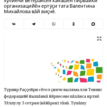
хулинчи ветерансен канашĕн пирвайхи
организацийĕн ертÿçи тата Валентина
Михайлова вăй виçнĕ.
Турнир Раççейри сĕтел çинче вылямалли Теннис
федерацийĕ йышăннă йĕркесене пăхăнса иртнĕ.
Тĕлпулу 3 сетран (вăйăран) тăнă. Тупăшу