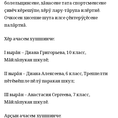
болельщиксене‚ хăнасене тата спортсменсене
çивĕч кĕрешÿпе‚ хĕрÿ лару-тăрупа илĕртнĕ.
Очкосен хисепне шута илсе çĕнтерÿçĕсене
палăртнă.
Хĕр ачасем хушшинче:
I вырăн – Диана Григорьева‚ 10 класс‚
Мăйлăпукан шкулĕ;
II вырăн – Диана Алексеева‚ 6 класс‚ Треппелти
пĕтĕмĕшле пĕлÿ паракан шкул;
III вырăн – Анастасия Сергеева‚ 7 класс‚
Мăйлăпукан шкулĕ.
Арçын ачасем хушшинче: