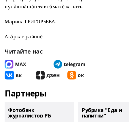
пулăшнăшăн тав сăмахĕ калать.
Марина ГРИГОРЬЕВА.
Авăркас районĕ.
Читайте нас
Партнеры
Фотобанк
Рубрика "Еда и
журналистов РБ
напитки"