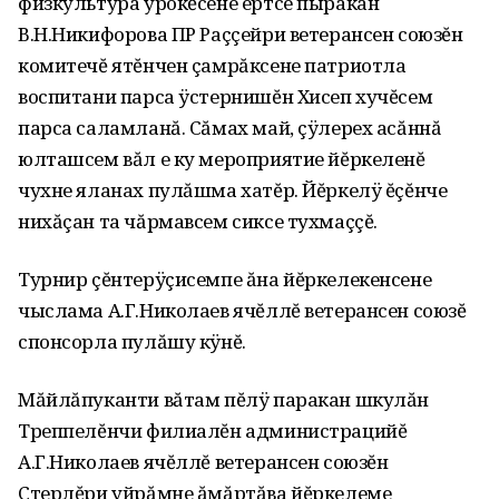
физкультура урокĕсене ертсе пыракан
В.Н.Никифорова ПР Раççейри ветерансен союзĕн
комитечĕ ятĕнчен çамрăксене патриотла
воспитани парса ÿстернишĕн Хисеп хучĕсем
парса саламланă. Сăмах май, çÿлерех асăннă
юлташсем вăл е ку мероприятие йĕркеленĕ
чухне яланах пулăшма хатĕр. Йĕркелÿ ĕçĕнче
нихăçан та чăрмавсем сиксе тухмаççĕ.
Турнир çĕнтерÿçисемпе ăна йĕркелекенсене
чыслама А.Г.Николаев ячĕллĕ ветерансен союзĕ
спонсорла пулăшу кÿнĕ.
Мăйлăпуканти вăтам пĕлÿ паракан шкулăн
Треппелĕнчи филиалĕн администрацийĕ
А.Г.Николаев ячĕллĕ ветерансен союзĕн
Çтерлĕри уйрăмне ăмăртăва йĕркелеме