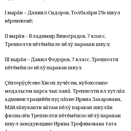
I вырăн – Даниил Сидоров‚ Толбазăри 2№ шкул
вĕренекенĕ;
II вырăн – Владимир Виноградов‚ 7 класс‚
Треппелти пĕтĕмĕшле пĕлÿ паракан шкул;
III вырăн – Данил Федоров‚ 7 класс‚ Треппелти
пĕтĕмĕшле пĕлÿ паракан шкул.
Çĕнтерÿçĕсене Хисеп хучĕсем‚ кубоксемпе
медальсем парса чысланă. Треппелти ял хутлăх
администрацийĕн пуçлăхне Ирина Захарована‚
Мăйлăпуканти вăтам пĕлÿ паракан шкулăн
филиалĕн Треппелти пĕтĕмĕшле пĕлÿ паракан
шкул заведующине Ирина Трофимована тата