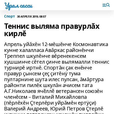
Урал сасси
Спорт
30 АПРЕЛЯ 2019, 08:07
Теннис выляма правурлăх
кирлĕ
Апрель уйăхĕн 12-мĕшĕнче Космонавтика
кунне халалласа Авăркас районĕнчи
Треппел шкулĕнче вĕренекенсем
хушшинче сĕтел çинче вылямалли теннис
турнирĕ иртнĕ. Спортăн çак енĕнче
правур çынсем çеç çитĕнÿ тума
пултарнине шута илес пулсан, ăмăртура
районти пилĕк шкулăн ачисем тата
А.Г.Николаев ячӗллӗ ветерансен союзĕн
членĕсем – Виталий Михайловпа
(пĕрлĕхĕн Çтерлĕри уйрăмĕн ертÿçи)
Валерий Андреев‚ Юрий Петров Çтерлĕ