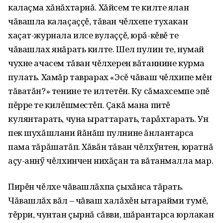
калаçма хăнăхтарнă. Хăйсем те килте ялан
чăвашла калаçаççě, тăван чěлхепе тухакан
хаçат-журнала илсе вулаççě, юрă-кěвě те
чăвашлах янăрать килте. Шел пулин те, нумай
чухне ачасем тăван чěлхерен вăтаннине курма
пулать. Хамăр таврарах «Эсě чăваш чěлхипе мěн
тăватăн?» тенине те илтетĕн. Ку сăмахсемпе эпě
пěрре те килěшместěп. Çакă мана питě
кулянтарать, чуна ыраттарать, тарǎхтарать. Ун
пек шухăшлани йăнăш пулнине ăнлантарса
пама тăрăшатăп. Хăвăн тăван чěлхӳнтен, юратнă
аçу-аннӳ чěлхинчен нихăçан та вăтанмалла мар.
Пирěн чěлхе чăвашлăхпа çыхăнса тăрать.
Чăвашлăх вăл – чăваш халăхěн ытарайми тумě,
тěрри, чунтан çырнă сăвви, шăрантарса юрлакан