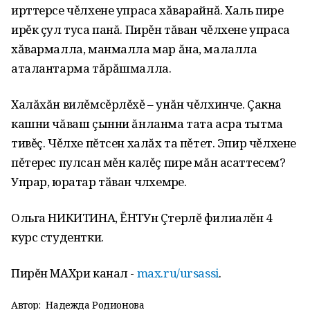
ирттерсе чěлхене упраса хăварайнă. Халь пире
ирěк çул туса панă. Пирěн тăван чěлхене упраса
хăвармалла, манмалла мар ăна, малалла
аталантарма тăрăшмалла.
Халăхăн вилěмсěрлěхě – унăн чěлхинче. Çакна
кашни чăваш çынни ăнланма тата асра тытма
тивěç. Чěлхе пĕтсен халăх та пěтет. Эпир чěлхене
пěтерес пулсан мěн калěç пире мăн асаттесем?
Упрар, юратар тӑван чӗлхемӗре.
Ольга НИКИТИНА, ĔНТУн Çтерлĕ филиалĕн 4
курс студентки.
Пирĕн MАХри канал -
max.ru/ursassi
.
Автор:
Надежда Родионова