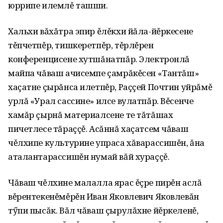
юррипе илемлě ташши.
Хальхи вăхăтра эпир ěлěкхи йăла-йěркесене
тěпчетпěр, тишкеретпěр, тěрлěрен
конференцисене хутшăнатпăр. Электронлă
майпа чăваш ачисемпе çамрăкěсен «Тантăш»
хаçатне çырăнса илетпěр, Раççей Почтин уйрăмě
урлă «Урал сассине» илсе вулатпăр. Вěсенче
хамăр çырнă материалсене те тăтăшах
пичетлесе тăраççě. Асăннă хаçатсем чăваш
чěлхипе культурине упраса хăварассишěн, ăна
аталантарассишěн нумай вăй хураççě.
Чăваш чěлхине малалла ярас ěçре пирěн аслă
вěрентекенěмěрěн Иван Яковлевич Яковлевăн
тӳпи пысăк. Вăл чăваш çырулăхне йěркеленě,