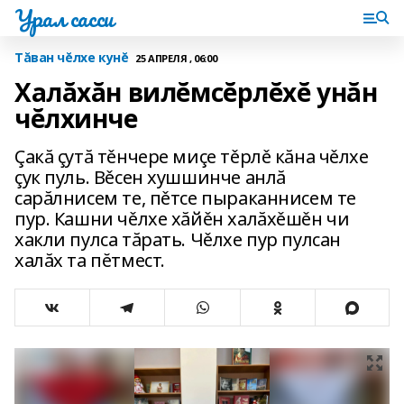
Урал сасси
Тăван чĕлхе кунĕ
25 АПРЕЛЯ , 06:00
Халăхăн вилĕмсĕрлĕхĕ унăн
чĕлхинче
Çакă çутă тěнчере миçе тěрлě кăна чěлхе
çук пуль. Вěсен хушшинче анлă
сарăлнисем те, пěтсе пыраканнисем те
пур. Кашни чěлхе хăйěн халăхěшěн чи
хакли пулса тăрать. Чěлхе пур пулсан
халăх та пĕтмест.