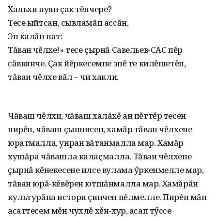
Хальхи пуян çак тĕнчере?
Тесе ыйтсан, сывламăп ассăн,
Эп калăп пат:
Тăван чĕлхе!» тесе çырнă Савельев-САС пěр
сăввинче. Çак йěркесемпе эпě те килěшетěп,
тăван чěлхе вăл – чи хакли.
Чăваш чěлхи, чăваш халăхě ан пěттěр тесен
пирěн, чăваш çыннисен, хамăр тăван чěлхене
юратмалла, унран вăтанмалла мар. Хамăр
хушăра чăвашла калаçмалла. Тăван чěлхепе
çырнă кěнекесене илсе вулама ӳркенмелле мар,
тăван юрă-кěвěрен ютшăнмалла мар. Хамăрăн
культурăпа истори çинчен пěлмелле. Пирěн мăн
асаттесем мěн чухлě хěн-хур, асап тӳссе