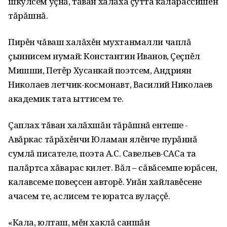
шкулсем уçнă, тăван халăха çутта кăларассишěн
тăрăшнă.
Пирěн чăваш халăхěн мухтанмалли чаплă
çыннисем нумай: Константин Иванов, Çеçпěл
Мишши, Петěр Хусанкай поэтсем, Андриян
Николаев летчик-космонавт, Василий Николаев
академик тата ыттисем те.
Çаплах тăван халăхшăн тăрăшнă ентеше -
Авăркас тăрăхěнчи Юламан ялěнче пурăннă
сумлă писателе, поэта А.С. Савельев-САСа та
палăртса хăварас килет. Вăл – сăвăсемпе юрăсен,
калавсеме повеçсен авторě. Унăн хайлавěсене
ачасем те, аслисем те юратса вулаççě.
«Кала, юлташ, мĕн хаклă саншăн