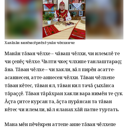
Халăхăн вилĕмсĕрлĕхĕ унăн чĕлхинче
Манăн тăван чěлхе – чăваш чěлхи, чи илемлě те
чи çепěç чěлхе. Чӗвӗлти чӗкеҫ чӗлхипе танлаштараҫҫӗ
ӑна. Тăван чěлхе – чи хакли, вăл пирěн асатте-
асаннесен, атте-аннесен чěлхи. Тăван чěлхепе
тăван кěтес, тăван ял, тăван кил тачă çыхăнса
тăраççě. Тăван тăрăхран хакли вара нимěн те çук.
Ăçта çитсе курсан та, ăçта пурăнсан та тăван
кěтес чи илемли, вăл яланах хăй патне туртать.
Мана мěн пěчěкрен аттепе анне тăван чěлхепе