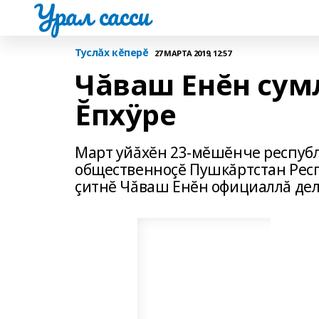
Урал сасси
Туслăх кĕперĕ
27 МАРТА 2019, 12:57
Чăваш Енĕн сум
Ĕпхÿре
Март уйăхĕн 23-мĕшĕнче республ
общественноçĕ Пушкăртстан Респ
çитнĕ Чăваш Енĕн официаллă дел