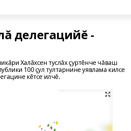
лă делегацийĕ -
икăри Халăхсен туслăх çуртĕнче чăваш
ублики 100 çул тултарнине уявлама килсе
егацине кĕтсе илчĕ.