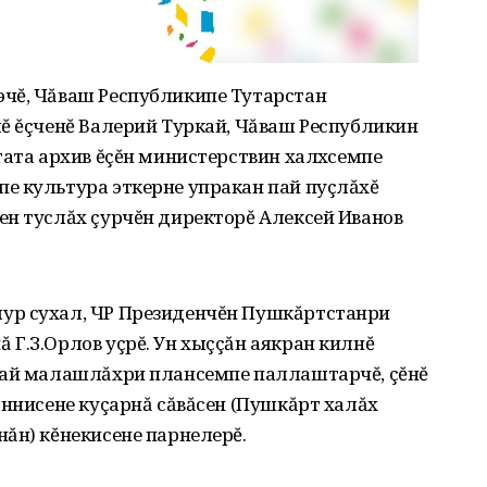
чĕ, Чăваш Республикипе Тутарстан
ĕ ĕçченĕ Валерий Туркай, Чăваш Республикин
тата архив ĕçĕн министерствин халӑхсемпе
е культура эткерне упракан пай пуçлăхĕ
ен туслăх çурчĕн директорĕ Алексей Иванов
ур сухал, ЧР Президенчĕн Пушкăртстанри
Г.З.Орлов уçрĕ. Ун хыççăн аякран килнĕ
кай малашлăхри плансемпе паллаштарчĕ, çĕнĕ
ăннисене куçарнă сăвăсен (Пушкăрт халăх
ăн) кĕнекисене парнелерĕ.