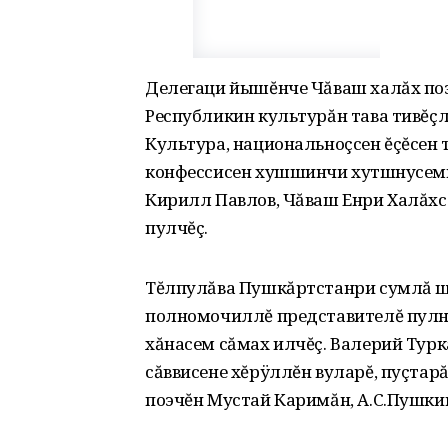
Делегаци йышĕнче Чăваш халăх поэ
Республикин культурăн тава тивĕçл
Культура, национальноçсен ĕçĕсен 
конфессисен хушшинчи хутшӑнусемп
Кирилл Павлов, Чăваш Енри Халăхс
пулчĕç.
Тĕлпулăва Пушкăртстанри сумлă ш
полномочиллĕ представителĕ пулнă 
хăнасем сăмах илчĕç. Валерий Тур
сăввисене хĕрÿллĕн вуларĕ, пуçтар
поэчĕн Мустай Каримăн, А.С.Пушкин