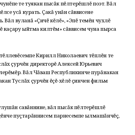
 чунĕпе те туякан пысăк пĕлтерĕшлĕ поэт. Вăл
ĕлсе усă курать. Çакă унăн сăввисене
. Вăл вуланă «Çичĕ кĕлĕ», «Эпĕ темĕн чухлĕ
пĕ каçару ыйтма килтĕм» сăввисем чуна пырса
тĕллевĕсемпе Кирилл Николаевич тĕплĕн те
слăх çурчĕн директорĕ Алексей Юрьевич
тлерĕмĕр. Вăл Чăваш Республикинче пурăнакан
кан Туслăх çурчĕн ĕçĕ-хĕлĕ çинчен фильм
улушăн савăннине, вăл пысăк пĕлтерĕшлĕ
çĕнче пуçтарăннисем парнесемпе ылмашăнчĕç,