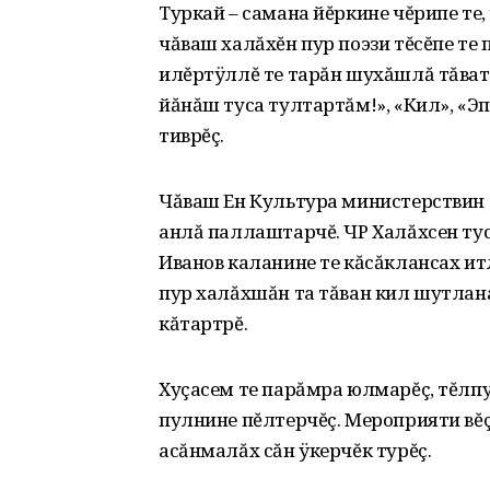
Туркай – самана йĕркине чĕрипе те,
чăваш халăхĕн пур поэзи тĕсĕпе те п
илĕртÿллĕ те тарăн шухăшлă тăвать
йăнăш туса тултартăм!», «Кил», «Э
тиврĕç.
Чăваш Ен Культура министерствин 
анлă паллаштарчĕ. ЧР Халăхсен ту
Иванов каланине те кăсăклансах и
пур халăхшăн та тăван кил шутлана
кăтартрĕ.
Хуçасем те парăмра юлмарĕç, тĕлп
пулнине пĕлтерчĕç. Мероприяти вĕ
асăнмалăх сăн ÿкерчĕк турĕç.