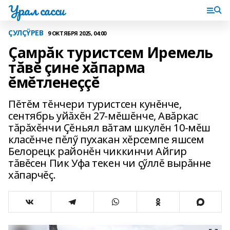
Урал сасси
ÇУЛÇŸРЕВ
9 ОКТЯБРЯ 2025, 04:00
Çамрăк туристсем Иремель
тăвĕ çине хăпарма
ĕмĕтленеççĕ
Пĕтĕм тĕнчери туристсен кунĕнче,
сентябрь уйăхĕн 27-мĕшĕнче, Авăркас
тăрăхĕнчи Ҫĕньял вăтам шкулĕн 10-мĕш
класĕнче пĕлӳ пухакан хĕрсемпе яшсем
Белорецк районĕн чиккинчи Айгир
тăвĕсен Пик Уфа текен чи ҫӳллĕ вырăнне
хăпарчĕҫ.