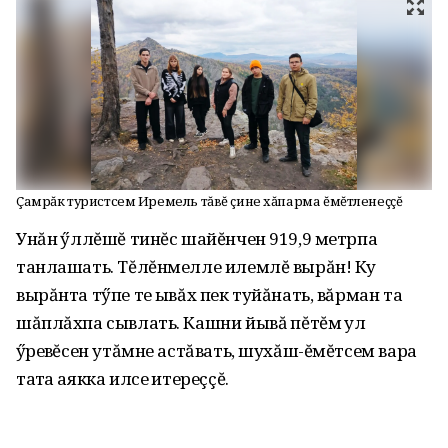
Çамрăк туристсем Иремель тăвĕ çине хăпарма ĕмĕтленеççĕ
Унăн ҫӳллĕшĕ тинĕс шайĕнчен 919,9 метрпа
танлашать. Тĕлĕнмелле илемлĕ вырăн! Ку
вырăнта тӳпе те ҫывăх пек туйăнать, вăрман та
шăплăхпа сывлать. Кашни йывăҫ пĕтĕм ҫул
ҫӳревҫĕсен утăмне астăвать, шухăш-ĕмĕтсем вара
таҫта аякка илсе ҫитереççĕ.