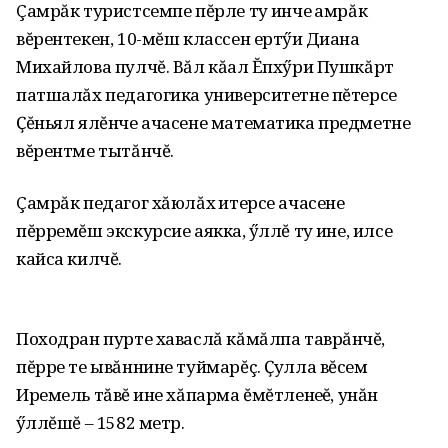
Çамрăк туристсемпе пĕрле ту ҫинче ҫамрăк
вĕрентекен, 10-мĕш классен ертӳҫи Диана
Михайлова пулчĕ. Вăл кăҫал Ĕпхӳри Пушкăрт
патшалăх педагогика университетне пĕтерсе
Ҫĕньял ялĕнче ачасене математика предметне
вĕрентме тытăнчĕ.
Çамрăк педагог хăюлăх ҫитерсе ачасене
пĕрремĕш экскурсие аякка, ҫӳллĕ ту ҫине, илсе
кайса килчĕ.
Походран пурте хаваслă кăмăлпа таврăнчĕҫ,
пĕрре те ывăннине туймарĕç. Ҫулла вĕсем
Иремель тăвĕ ҫине хăпарма ĕмĕтленеҫҫĕ, унăн
ҫӳллĕшĕ – 1582 метр.