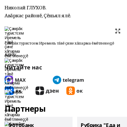
Николай ГЛУХОВ.
Авăркас районĕ, Çĕньял ялĕ.
Çамрăк туристсем Иремель тăвĕ çине хăпарма ĕмĕтленеççĕ
Автор:
Читайте нас
Партнеры
Фотобанк
Рубрика "Еда и