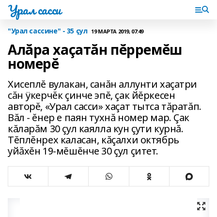
Урал сасси
"Урал сассине" - 35 çул
19 МАРТА 2019, 07:49
Алăра хаçатăн пĕрремĕш
номерĕ
Хисеплĕ вулакан, санăн аллунти хаçатри
сăн ÿкерчĕк çинче эпĕ, çак йĕркесен
авторĕ, «Урал сасси» хаçат тытса тăратăп.
Вăл - ĕнер е паян тухнă номер мар. Çак
кăларăм 30 çул каялла кун çути курнă.
Тĕплĕнрех каласан, кăçалхи октябрь
уйăхĕн 19-мĕшĕнче 30 çул çитет.