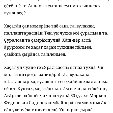
çĕтĕлнĕ те. Анчах та çырнисем пурте чиперех
вуланаççĕ.
Хаçатăн çак номерĕпе эпĕ сана та, вулакан,
паллаштарасшăн. Тен, ун чухне эсĕ çуралман та.
Çуралсан та çамрăк пулнă. Хăш-пĕр аслă
ăрурисем те хаçат хăçан тухнине пĕлмен,
çавăнпа çырăнса та илеймен.
Хаçат ун чухне те «Урал сасси» ятпах тухнă. Чи
малти питре (страницăра) вăл вулакана
«Паллашар-ха, вулакан» тесе хăйĕнпе паллашма
сĕнет. Кунтах, хаçатăн сылтăм енчи лаптăкĕнче,
Авăркас районĕнчи чапа тухнă 60 çулхи Маркел
Федорович Сидоров комбайнерăн самаях пысăк
сăн ÿкерчĕкне пичетленĕ. Ун пирки çырнă