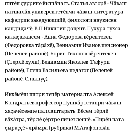
питĕн çуррине йышăнать. Статья авторĕ - Чăваш
патшалăх университетĕнчи чăваш литература
кафедрин заведующийĕ, филологи наукисен
кандидачĕ, В.П.Никитин доцент. Пухура тухса
калаçакансем - Анна Федорова вĕрентекен
(Федоровка тăрăхĕ), Вениамин Иванов пенсионер
(Пелепей районĕ), Борис Тихонов вĕрентекен
(Çтерлĕ хули), Вениамин Яковлев (Гафури
районĕ), Елена Васильева педагог (Пелепей
районĕ, Слакпуç).
Иккĕмĕш питри тепĕр материалта Алексей
Кондратьев профессор Пушкăртстанри чăваш
хаçачĕсемпе паллаштарать. Вĕсем тĕрлĕ
вăхăтра, тĕрлĕ çĕртре пичетленнĕ. «Пирĕн пата
çыраççĕ» ярăмра (рубрика) М.Агафоновăн