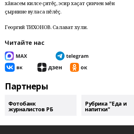
хăнасем килсе çитĕç, эсир хаçат çинчен мĕн
çырнине вуласа пĕлĕç.
Георгий ТИХОНОВ. Салават хули.
Читайте нас
Партнеры
Фотобанк
Рубрика "Еда и
журналистов РБ
напитки"