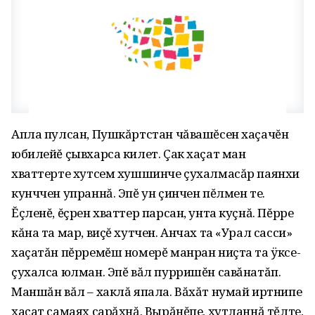
Апла пулсан, Пушкăртстан чăвашĕсен хаçачĕн
юбилейĕ çывхарса килет. Çак хаçат ман
хваттерте хутсем хушшинче çухалмасăр паянхи
кунччен упраннă. Эпĕ ун çинчен пĕлмен те.
Ĕçленĕ, ĕçрен хваттер парсан, унта куçнă. Пĕрре
кăна та мар, виçĕ хутчен. Анчах та «Урал сасси»
хаçатăн пĕрремĕш номерĕ манран ниçта та ÿксе-
çухалса юлман. Эпĕ вăл пурришĕн савăнатăп.
Маншăн вăл – хаклă япала. Вăхăт нумай иртнипе
хаçат самаях сарăхнă. Вырăнĕпе, хутланнă тĕлте,