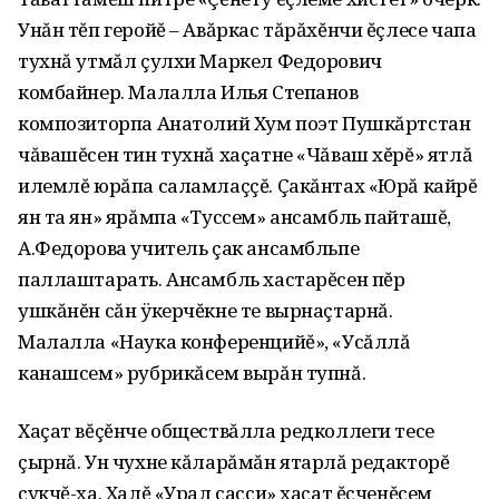
Унăн тĕп геройĕ – Авăркас тăрăхĕнчи ĕçлесе чапа
тухнă утмăл çулхи Маркел Федорович
комбайнер. Малалла Илья Степанов
композиторпа Анатолий Хум поэт Пушкăртстан
чăвашĕсен тин тухнă хаçатне «Чăваш хĕрĕ» ятлă
илемлĕ юрăпа саламлаççĕ. Çакăнтах «Юрă кайрĕ
ян та ян» ярăмпа «Туссем» ансамбль пайташĕ,
А.Федорова учитель çак ансамбльпе
паллаштарать. Ансамбль хастарĕсен пĕр
ушкăнĕн сăн ÿкерчĕкне те вырнаçтарнă.
Малалла «Наука конференцийĕ», «Усăллă
канашсем» рубрикăсем вырăн тупнă.
Хаçат вĕçĕнче обществăлла редколлеги тесе
çырнă. Ун чухне кăларăмăн ятарлă редакторĕ
çукчĕ-ха. Халĕ «Урал сасси» хаçат ĕçченĕсем