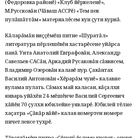
(Федоровка районĕ) «Клуб йĕркеленĕ»,
М.Руссковăн (Чăваш АССРĕ) «Тем пек
пулăшăттăм» материалĕсем кун çути курнă.
Кăларăмăн виççĕмĕш питне «Шуратăл»
литература пĕрлешĕвĕн хастарĕсене уйăрса
панă. Унта Анатолий Евграфовăн, Александр
Савельев-САСăн, Аркадий Русаковăн сăввисем,
Владимир Озеровăн калавĕ пур. Çакăнтах
Василий Антоновăн «Хĕрарăм чунĕ» калавне
вулама пулать. Сăмах май каласан, кăçалхи
январь уйăхĕн 24-мĕшĕнче Василий Сергеевич
хăйĕн 70 çулхи юбилейне уявларĕ. Юбилей тĕлне
хаçатра «Çăкăр вăйĕ» калав номертен номере
пичетленсе тухрĕ.
Тăваттăмĕш питре «Çĕнетÿ ĕçлеме хистет» очерк.