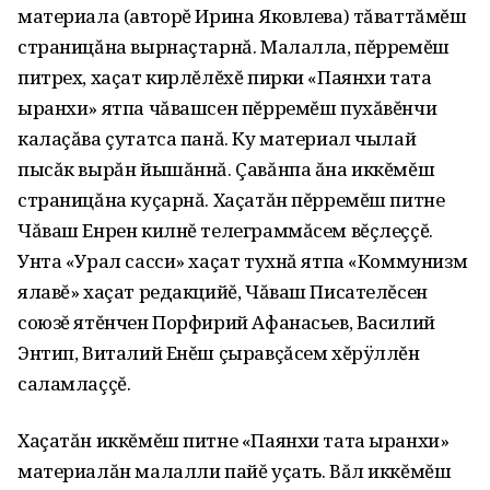
материала (авторĕ Ирина Яковлева) тăваттăмĕш
страницăна вырнаçтарнă. Малалла, пĕрремĕш
питрех, хаçат кирлĕлĕхĕ пирки «Паянхи тата
ыранхи» ятпа чăвашсен пĕрремĕш пухăвĕнчи
калаçăва çутатса панă. Ку материал чылай
пысăк вырăн йышăннă. Çавăнпа ăна иккĕмĕш
страницăна куçарнă. Хаçатăн пĕрремĕш питне
Чăваш Енрен килнĕ телеграммăсем вĕçлеççĕ.
Унта «Урал сасси» хаçат тухнă ятпа «Коммунизм
ялавĕ» хаçат редакцийĕ, Чăваш Писателĕсен
союзĕ ятĕнчен Порфирий Афанасьев, Василий
Энтип, Виталий Енĕш çыравçăсем хĕрÿллĕн
саламлаççĕ.
Хаçатăн иккĕмĕш питне «Паянхи тата ыранхи»
материалăн малалли пайĕ уçать. Вăл иккĕмĕш