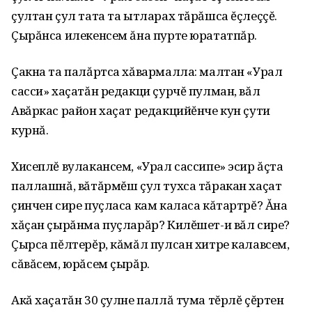
çултан çул тата та ытларах тăрăшса ĕçлеççĕ.
Çырăнса илекенсем ăна пурте юрататпăр.
Çакна та палăртса хăвармалла: малтан «Урал
сасси» хаçатăн редакци çурчĕ пулман, вăл
Авăркас район хаçат редакцийĕнче кун çути
курнă.
Хисеплĕ вулакансем, «Урал сассипе» эсир ăçта
паллашнă, вăтăрмĕш çул тухса тăракан хаçат
çинчен сире пуçласа кам каласа кăтартрĕ? Ăна
хăçан çырăнма пуçларăр? Килĕшет-и вăл сире?
Çырса пĕлтерĕр, кăмăл пулсан хитре калавсем,
сăвăсем, юрăсем çырăр.
Акă хаçатăн 30 çулне паллă тума тĕрлĕ çĕртен