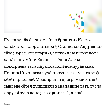
Пултарулăх ăстисем - Эрехĕрринчи «Илем»
халăх фольклор ансамблĕ, Станислав Андриянов
сăвăç-юрăç‚ Уйăлкари «Çăлкуç» чăваш юррисен
халăх ансамблĕ‚ Енкрел ялĕнчи Алена
Дмитриева тата Кăратмас ялĕнче пурăнакан
Полина Николаева пухăннисене саламласа юрă-
кĕвĕ парнеленĕ. Мероприяти программи килнĕ
çынсене сĕтел хушшинче хăналанипе тата туслă
лару-тăрура калаçса ларнипе вĕçленнĕ.
***