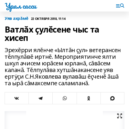
Урал сасси
Уяв ахрăмĕ
22 ОКТЯБРЯ 2018, 11:14
Ватлăх çулĕсене чыс та
хисеп
Эрехĕрри ялĕнче «Ылтăн çул» ветерансен
тĕлпулăвĕ иртнĕ. Мероприятинче ялти
шкул ачисем юрăсем юрланă‚ сăвăсем
каланă. Тĕлпулăва хутшăнакансене уяв
ертÿçи С.Н.Яковлева вулавăш ĕçченĕ ăшă
та ырă сăмахсемпе саламланă.