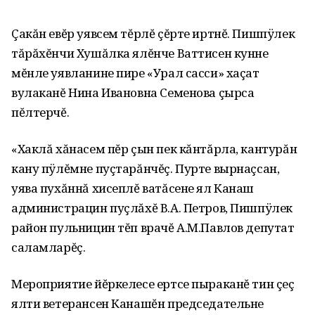
Çакăн евĕр уявсем тĕрлĕ çĕрте иртнĕ. Пишпÿлек
тăрăхĕнчи Хушăлка ялĕнче Ваттисен кунне
мĕнле уявланине пире «Урал сасси» хаçат
вулаканĕ Нина Ивановна Семенова çырса
пĕлтерчĕ.
«Хаклă хăнасем пĕр çын пек кăнтăрла‚ кантурăн
кану пÿлĕмне пуçтарăнчĕç. Пурте вырнаçсан,
уява пухăннă хисеплĕ ватăсене ял Канаш
администрацин пуçлăхĕ В.А. Петров, Пишпÿлек
район пульницин тĕп врачĕ А.М.Павлов депутат
саламларĕç.
Мероприятие йĕркелесе ертсе пыраканĕ тин çеç
ялти ветерансен Канашĕн председательне