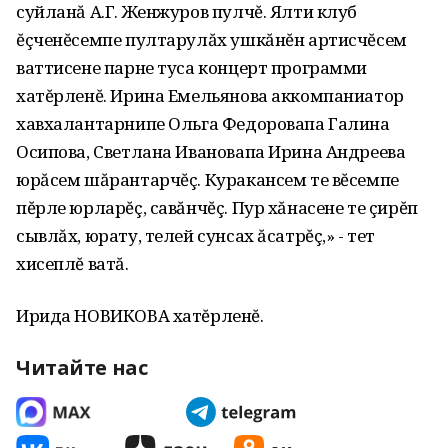
суйланă А.Г. Женжуров пулчĕ. Ялти клуб
ĕçченĕсемпе пултарулăх ушкăнĕн артисчĕсем
ваттисене парне туса концерт программи
хатĕрленĕ. Ирина Емельянова аккомпаниатор
хавхалантарнипе Ольга Федоровапа Галина
Осипова‚ Светлана Ивановапа Ирина Андреева
юрăсем шăрантарчĕç. Куракансем те вĕсемпе
пĕрле юрларĕç‚ савăнчĕç. Пур хăнасене те çирĕп
сывлăх‚ юрату‚ телей сунсах ăсатрĕç,» - тет
хисеплĕ ватă.
Ирида НОВИКОВА хатĕрленĕ.
Читайте нас