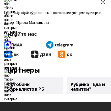
Çурхи пăр тăрăх çÿрени инкек патне илсе çитерме пултарать
Автор:
Ирида Матниязова
Читайте нас
Партнеры
Фотобанк
Рубрика "Еда и
журналистов РБ
напитки"