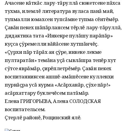
Ачасене кăткăс лару-тăруллă сюжетсене пăхса
тухма, илемлĕ литература вуласа панă май,
тупмалли юмахсен тупсăмне тупма сĕнтĕмĕр.
Çавăн пекех шăпăрлансем тĕрлĕ лару-тăруллă,
дидактика тата «Инкекре пулăшу парăпăр»
куçса çÿремелли вăйăсене хутшăнчĕç.
«Çурхи пăр тăрăх ан çÿре, инкеке лекме
пултаратăн» темăна уçă сывлăшра тепĕр хут
сÿтсе яврăмăр, çирĕплетрĕмĕр. Çавăн пекех
воспитанниксен ашшĕ-амăшĕсене кулленхи
пурнăçра усă курма «Асăрханăр, çÿхе пăр!»
асăрхаттару буклечĕсем патăмăр.
Елена ГРИГОРЬЕВА, Алена СОЛОДСКАЯ
воспитательсем.
Çтерлĕ районĕ, Рощинский ялĕ.