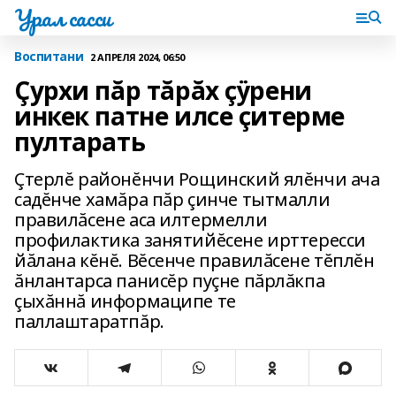
Урал сасси
Воспитани
2 АПРЕЛЯ 2024, 06:50
Çурхи пăр тăрăх çÿрени
инкек патне илсе çитерме
пултарать
Çтерлĕ районĕнчи Рощинский ялĕнчи ача
садĕнче хамăра пăр çинче тытмалли
правилăсене аса илтермелли
профилактика занятийĕсене ирттересси
йăлана кĕнĕ. Вĕсенче правилăсене тĕплĕн
ăнлантарса панисĕр пуçне пăрлăкпа
çыхăннă информаципе те
паллаштаратпăр.