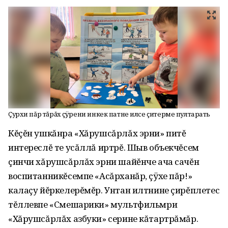
Çурхи пăр тăрăх çÿрени инкек патне илсе çитерме пултарать
Кĕçĕн ушкăнра «Хăрушсăрлăх эрни» питĕ
интереслĕ те усăллă иртрĕ. Шыв объекчĕсем
çинчи хăрушсăрлăх эрни шайĕнче ача сачĕн
воспитанникĕсемпе «Асăрханăр, çÿхе пăр!»
калаçу йĕркелерĕмĕр. Унтан илтнине çирĕплетес
тĕллевпе «Смешарики» мультфильмри
«Хăрушсăрлăх азбуки» серине кăтартрăмăр.