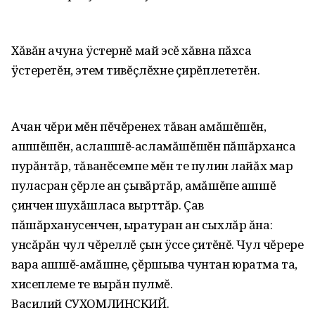
Хăвăн ачуна ÿстернĕ май эсĕ хăвна пăхса
ÿстеретĕн, этем тивĕçлĕхне çирĕплететĕн.
Ачан чĕри мĕн пĕчĕренех тăван амăшĕшĕн,
ашшĕшĕн, аслашшĕ-асламăшĕшĕн пăшăрханса
пурăнтăр, тăванĕсемпе мĕн те пулин лайăх мар
пуласран çĕрле ан çывăртăр, амăшĕпе ашшĕ
çинчен шухăшласа вырттăр. Çав
пăшăрханусенчен, ыратуран ан сыхлăр ăна:
унсăрăн чул чĕреллĕ çын ÿссе çитĕнĕ. Чул чĕрере
вара ашшĕ-амăшне, çĕршыва чунтан юратма та,
хисеплеме те вырăн пулмĕ.
Василий СУХОМЛИНСКИЙ.