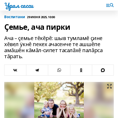
Урал сасси
Воспитани
29 ИЮНЯ 2025, 10:00
Çемье, ача пирки
Ача – çемье тĕкĕрĕ: шыв тумламĕ çине
хĕвел ÿкнĕ пекех ачасенче те ашшĕпе
амăшĕн кăмăл-сипет тасалăхĕ палăрса
тăрать.