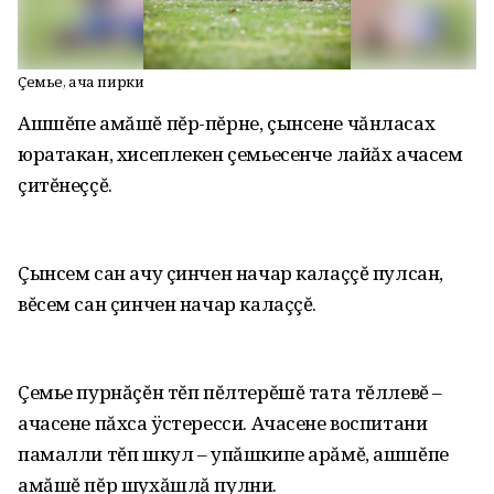
Çемье, ача пирки
Ашшĕпе амăшĕ пĕр-пĕрне, çынсене чăнласах
юратакан, хисеплекен çемьесенче лайăх ачасем
çитĕнеççĕ.
Çынсем сан ачу çинчен начар калаççĕ пулсан,
вĕсем сан çинчен начар калаççĕ.
Çемье пурнăçĕн тĕп пĕлтерĕшĕ тата тĕллевĕ –
ачасене пăхса ÿстересси. Ачасене воспитани
памалли тĕп шкул – упăшкипе арăмĕ, ашшĕпе
амăшĕ пĕр шухăшлă пулни.