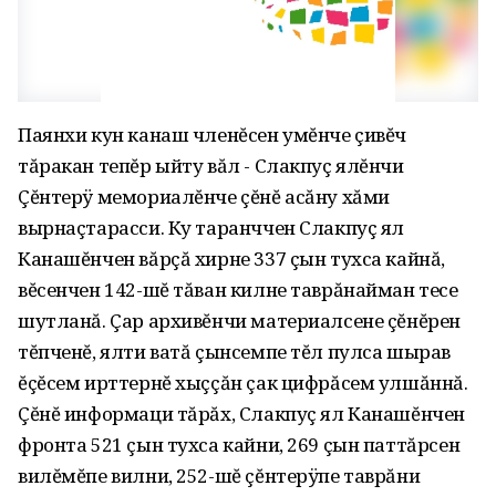
Паянхи кун канаш членĕсен умĕнче çивĕч
тăракан тепĕр ыйту вăл - Слакпуç ялĕнчи
Çĕнтерÿ мемориалĕнче çĕнĕ асăну хăми
вырнаçтарасси. Ку таранччен Слакпуç ял
Канашĕнчен вăрçă хирне 337 çын тухса кайнă,
вĕсенчен 142-шĕ тăван килне таврăнайман тесе
шутланă. Çар архивĕнчи материалсене çĕнĕрен
тĕпченĕ, ялти ватă çынсемпе тĕл пулса шырав
ĕçĕсем ирттернĕ хыççăн çак цифрăсем улшăннă.
Çĕнĕ информаци тăрăх, Слакпуç ял Канашĕнчен
фронта 521 çын тухса кайни, 269 çын паттăрсен
вилĕмĕпе вилни, 252-шĕ çĕнтерÿпе таврăни