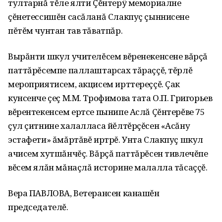
тултарнă тĕле ялти Çĕнтерÿ мемориалне
çĕнетессишĕн сасăланă Слакпуç çыннисене
пĕтĕм чунтан тав тăватпăр.
Вырăнти шкул учителĕсем вĕренекенсене вăрçă
паттăрĕсемпе паллаштарсах тăраççĕ, тĕрлĕ
мероприятисем, акцисем ирттереççĕ. Çак
кунсенче çеç М.М. Трофимова тата О.П. Григорьев
вĕрентекенсем ертсе пынипе Аслă Çĕнтерĕве 75
çул çитнине халалласа йĕлтĕрçĕсен «Асăну
эстафети» ăмăртăвĕ иртрĕ. Унта Слакпуç шкул
ачисем хутшăнчĕç. Вăрçă паттăрĕсен тивлечĕпе
вĕсем ялăн мăнаçлă историне малалла тăсаççĕ.
Вера ПАВЛОВА, Ветерансен канашĕн
председателĕ.