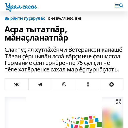
Урал сасси
Вырăнти пуçарулăх
12 ФЕВРАЛЯ 2020, 13:05
Асра тытатпăр,
мăнаçланатпăр
Слакпуç ял хутлăхĕнчи Ветерансен канашĕ
Тăван çĕршывăн аслă вăрçинче фашистла
Германие çĕнтернĕренпе 75 çул çитнĕ
тĕле хатĕрленсе сахал мар ĕç пурнăçлать.