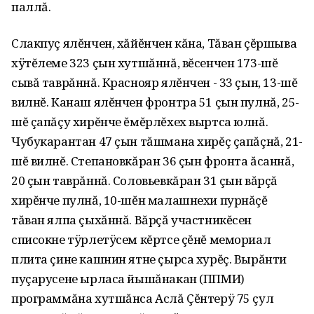
паллă.
Слакпуç ялĕнчен, хăйĕнчен кăна, Тăван çĕршыва
хÿтĕлеме 323 çын хутшăннă, вĕсенчен 173-шĕ
сывă таврăннă. Краснояр ялĕнчен - 33 çын, 13-шĕ
вилнĕ. Канаш ялĕнчен фронтра 51 çын пулнă, 25-
шĕ çапăçу хирĕнче ĕмĕрлĕхех выртса юлнă.
Чубукарантан 47 çын тăшмана хирĕç çапăçнă, 21-
шĕ вилнĕ. Степановкăран 36 çын фронта ăсаннă,
20 çын таврăннă. Соловьевкăран 31 çын вăрçă
хирĕнче пулнă, 10-шĕн малашнехи пурнăçĕ
тăван ялпа çыхăннă. Вăрçă участникĕсен
списокне тÿрлетÿсем кĕртсе çĕнĕ мемориал
плита çине кашнин ятне çырса хурĕç. Вырăнти
пуçарусене ырласа йышăнакан (ППМИ)
программăна хутшăнса Аслă Çĕнтерÿ 75 çул