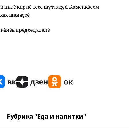
н питĕ кирлĕ тесе шутлаççĕ. Каменкăсем
кех шанаççĕ.
кăнĕн председателĕ.
Рубрика "Еда и напитки"