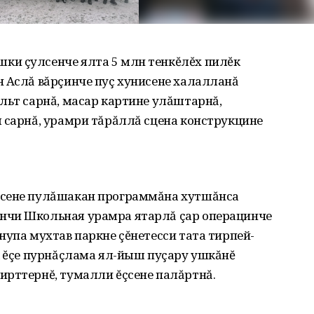
ки çулсенче ялта 5 млн тенкĕлĕх пилĕк
н Аслă вăрçинче пуç хунисене халалланă
льт сарнă, масар картине улăштарнă,
 сарнă, урамри тăрăллă сцена конструкцине
усене пулăшакан программăна хутшăнса
нчи Школьная урамра ятарлă çар операцинче
нупа мухтав паркне çĕнетесси тата тирпей-
к ĕçе пурнăçлама ял-йыш пуçару ушкăнĕ
ирттернĕ, тумалли ĕçсене палăртнă.