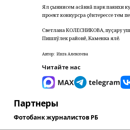
Ял çыннисем асăннă парк паянхи ку
проект конкурсра çĕнтерессе тем пе
Светлана КОЛЕСНИКОВА, пуçару уш
Пишпÿлек районĕ, Каменка ялĕ.
Автор:
Инга Алексеева
Читайте нас
Партнеры
Фотобанк журналистов РБ