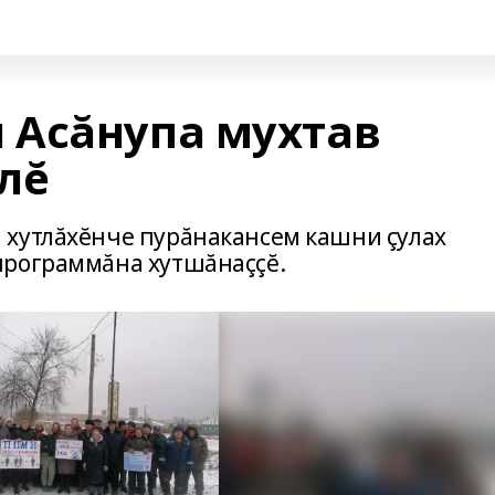
 Асăнупа мухтав
лĕ
 хутлăхĕнче пурăнакансем кашни çулах
программăна хутшăнаççĕ.