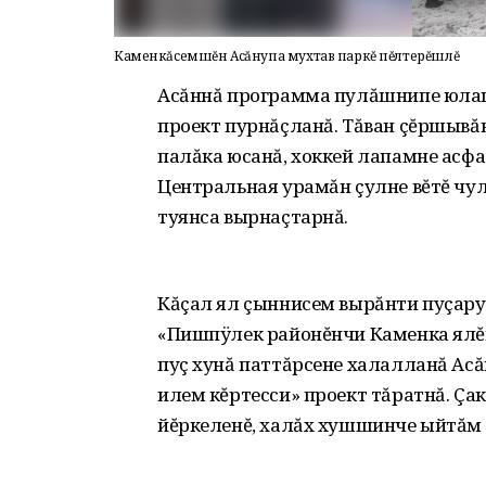
Каменкăсемшĕн Асăнупа мухтав паркĕ пĕлтерĕшлĕ
Асăннă программа пулăшнипе юлаш
проект пурнăçланă. Тăван çĕршывă
палăка юсанă, хоккей лапамне асфа
Центральная урамăн çулне вĕтĕ чул
туянса вырнаçтарнă.
Кăçал ял çыннисем вырăнти пуçар
«Пишпÿлек районĕнчи Каменка ялĕ
пуç хунă паттăрсене халалланă Асă
илем кĕртесси» проект тăратнă. Çа
йĕркеленĕ, халăх хушшинче ыйтăм 