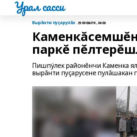
Урал сасси
Вырăнти пуçарулăх
29 ЯНВАРЯ , 04:00
Каменкăсемшĕн
паркĕ пĕлтерĕш
Пишпÿлек районĕнчи Каменка ял
вырăнти пуçарусене пулăшакан 