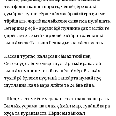
телефонпа канаш парать, чĕннĕ çĕре юрлă
çумăрне‚ кунне-çĕрне пăхмасăр вăхăтра çитме
тăрăшать‚ чирлĕ выльăхсене сыватма пулăшать.
Ветеринар ĕçĕ – арçын ĕçĕ пулнине çак тĕслĕх те
çирĕплетет: хытă чирленĕ е вăйран хавшаннă
выльăхсене Татьяна Геннадьевна хăех пусать.
Кассан турпас‚ калаçсан сăмах тенĕ пек‚
Ситекпуç ялĕнче миçе шултăра мăйракаллă
выльăх пулнине те ыйтса пĕлтĕмĕр. Выльăх
тухтăрĕ ĕçлеме пуçланă тапхăрта нумай пуç
шутланнă‚ халĕ вара ялĕпе те 24 ĕне кăна.
- Шел‚ ялсенче ĕне усракан сахаллансах пырать.
Выльăх усрама‚ паллах‚ çăмăл мар‚ тупăшĕ вара
куçа та курăнмасть. Пĕрисем вăй-хал