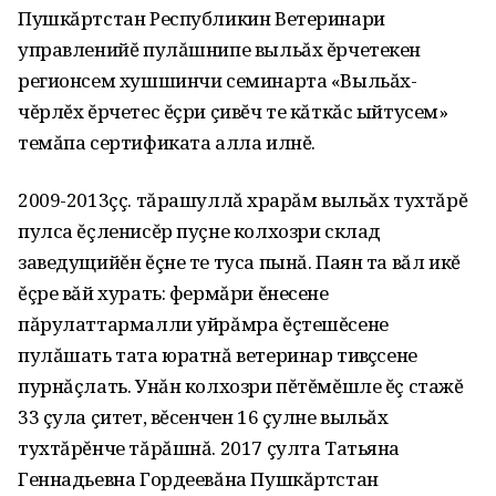
Пушкăртстан Республикин Ветеринари
управленийĕ пулăшнипе выльăх ĕрчетекен
регионсем хушшинчи семинарта «Выльăх-
чĕрлĕх ĕрчетес ĕçри çивĕч те кăткăс ыйтусем»
темăпа сертификата алла илнĕ.
2009-2013çç. тăрашуллă хӗрарăм выльăх тухтăрĕ
пулса ĕçленисĕр пуçне колхозри склад
заведущийĕн ĕçне те туса пынă. Паян та вăл икĕ
ĕçре вăй хурать: фермăри ĕнесене
пăрулаттармалли уйрăмра ĕçтешĕсене
пулăшать тата юратнă ветеринар тивӗçӗсене
пурнăçлать. Унăн колхозри пĕтĕмĕшле ĕç стажĕ
33 çула çитет‚ вĕсенчен 16 çулне выльăх
тухтăрĕнче тăрăшнă. 2017 çулта Татьяна
Геннадьевна Гордеевăна Пушкăртстан