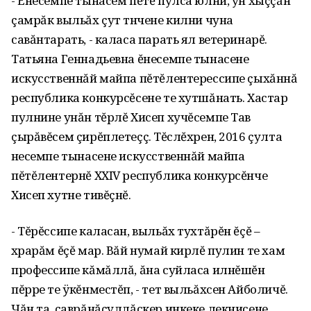
- Ĕнесемпе тынасем пĕтĕ пулса юлни‚ ун хыççăн
çамрăк выльăх çут тӗнчене килни чуна
савăнтарать, - каласа парать ял ветеринарĕ.
Татьяна Геннадьевна ĕнесемпе тынасене
искусственнăй майпа пĕтĕлентерессипе çыхăннă
республика конкурсĕсене те хутшăнать. Хастар
пулнине унăн тĕрлĕ Хисеп хучĕсемпе Тав
çырăвĕсем çирĕплетеççӗ. Тĕслĕхрен‚ 2016 çулта
ӗнесемпе тынасене искусственнăй майпа
пĕтĕлентернĕ ХХIV республика конкурсĕнче
Хисеп хутне тивĕçнĕ.
- Тĕрĕссипе каласан‚ выльăх тухтăрĕн ĕçĕ –
хӗрарăм ĕçĕ мар. Вăй нумай кирлĕ пулин те хам
профессипе кăмăллă‚ ăна суйласа илнĕшĕн
пĕрре те ÿкĕнместĕп, - тет выльăхсен Айболичĕ.
Чăн та‚ çаврăнăçуллăскер инкеке лекнисене