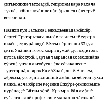
çитменнипе тытмаççĕ‚ теприсем вара кахала
тухнă, - хăйӗн шухăшне пăшăрханса пĕлтерчĕ
ветеринар.
Паянхи кун Татьяна Геннадьевнăпа мăшăрӗ,
Сергей Григорьевич, пысăк та илемлĕ çуртра
иккĕн çеç пурăнаççĕ. Вĕсем пĕрлешни 33 çул
çитнӗ. Упăшки те колхозра нумай çул водитель
пулса вăй хунă. Çартан таврăнсанах машинăпа
çÿренĕ‚ унтан автобуспа ĕне сăвакансене
турттарнă‚ каярах КамАЗпа ĕçленĕ. Ачисем‚
хĕрĕсем‚ ÿссе çитӗнсе ашшĕ-амăш килĕнчен тухса
кайнă. Аслă хĕрĕпе кĕçĕнни Ĕпхÿре çемйисемпе
пурăнаççĕ. Вăтам хĕрĕ - Крымра. Вăл амăшĕ
суйласа илнĕ профессине малалла тăсаканĕ.