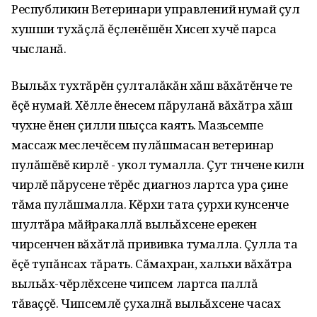
Республикин Ветеринари управленийӗ нумай çул
хушши тухăçлă ĕçленĕшĕн Хисеп хучĕ парса
чысланă.
Выльăх тухтăрĕн çулталăкăн хăш вăхăтĕнче те
ĕçĕ нумай. Хĕлле ĕнесем пăруланă вăхăтра хăш
чухне ĕнен çилли шыçса каять. Мазьсемпе
массаж меслечĕсем пулăшмасан ветеринар
пулăшĕвĕ кирлĕ - укол тумалла. Çут тӗнчене килнӗ
чирлĕ пăрусене тĕрĕс диагноз лартса ура çине
тăма пулăшмалла. Кĕрхи тата çурхи кунсенче
шултăра мăйракаллă выльăхсене ерекен
чирсенчен вăхăтлă прививка тумалла. Çулла та
ĕçĕ тупăнсах тăрать. Сăмахран‚ хальхи вăхăтра
выльăх-чĕрлĕхсене чипсем лартса паллă
тăваççĕ. Чипсемлĕ çухалнă выльăхсене часах