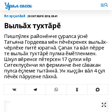
Урал сасси
Ял хуçалăхĕ
29 ОКТЯБРЯ 2018, 09:41
Выльăх тухтăрĕ
Пишпӳлек районĕнче çуралса ÿснĕ
Татьяна Гордеева мĕн пĕчĕкренех выльăх-
чĕрлĕхе питĕ юратнă. Çапах та вăл пĕрре
те выльăх тухтăрĕ пулма ӗмӗтленмен.
Шкул вĕренсе пĕтерсен 17 çулхи хĕр
Cитекпуçĕнчи ял ферминче ĕне сăвакан
пулса ĕçлеме тытăннă. Ун хыççăн вăл 4 çул
пĕчĕк пăрусене пăхнă.