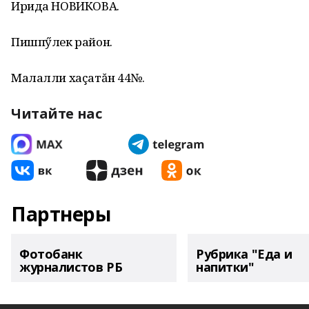
Ирида НОВИКОВА.
Пишпӳлек районӗ.
Малалли хаçатăн 44№.
Читайте нас
Партнеры
Фотобанк
Рубрика "Еда и
журналистов РБ
напитки"