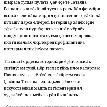
шыраса тупма пулать. Çак ĕçе те Татьяна
Геннадьевна вăхăтлă туса пырать. Вăл фермăри
выльăхсене кăна мар‚ ял çыннисенне те вăхăтлă
пулăшу парса ĕлкĕрет. Ветеринар хăйĕн ĕçне
тĕрлĕ енчен пурнăçлать: выльăх-чĕрлĕх
продукцине пасарта сутма çынсене справка‚
килти выльăх чирлесрен профилактика
ирттермелли сĕнÿсем парать...
Татьяна Гордеева ветеринари ĕçĕнче пысăк
çитĕнÿсем тунă. Пĕр тĕслĕх кăна илсе кăтартам.
Паянхи кун ял кĕтĕвĕнче вăкăрсем сахал.
Çавăнпа Татьяна Геннадьевна ĕнесене
искусственнăй майпа пĕтĕлентерни ял
хуçалăхĕнче пысăк вырăн йышăнать.