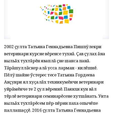
2002 çулта Татьяна Геннадьевна Пишпÿлекри
ветеринари курсне вĕренсе тухнă. Çав çулах ăна
выльăх тухтăрĕн яваплă ӗçне шанса панă.
Тăрăшуллăскер алă усса ларман - килĕшнĕ.
Пĕлÿ шайне ӳстерес тесе Татьяна Гордеева
Акçунри ял хуçалăх техникумĕнчи ветеринари
уйрăмĕнче те 2 çул вĕреннĕ. Паянхи кун вăл
тĕрлĕ ветеринари семинарĕсене хутшăнать. Унта
выльăх тухтăрĕсем пĕр-пĕрин паха опычĕпе
паллашаççĕ. 2016 çулта Татьяна Геннадьевна