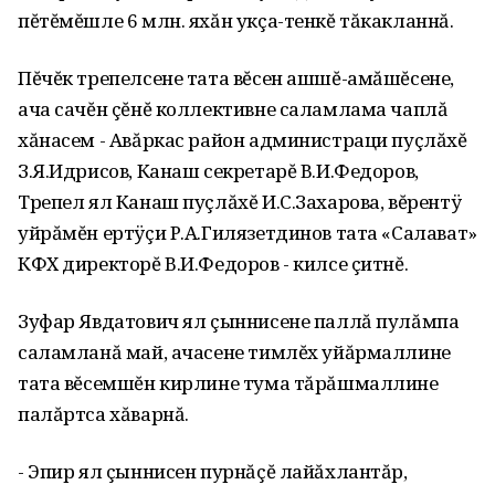
пĕтĕмĕшле 6 млн. яхăн укçа-тенкĕ тăкакланнă.
Пĕчĕк трепелсене тата вĕсен ашшĕ-амăшĕсене‚
ача сачĕн çĕнĕ коллективне саламлама чаплă
хăнасем - Авăркас район администраци пуçлăхĕ
З.Я.Идрисов‚ Канаш секретарĕ В.И.Федоров‚
Трепел ял Канаш пуçлăхĕ И.С.Захарова‚ вĕрентÿ
уйрăмĕн ертÿçи Р.А.Гилязетдинов тата «Салават»
КФХ директорĕ В.И.Федоров - килсе çитнĕ.
Зуфар Явдатович ял çыннисене паллă пулăмпа
саламланă май‚ ачасене тимлĕх уйăрмаллине
тата вĕсемшĕн кирлине тума тăрăшмаллине
палăртса хăварнă.
- Эпир ял çыннисен пурнăçĕ лайăхлантăр‚