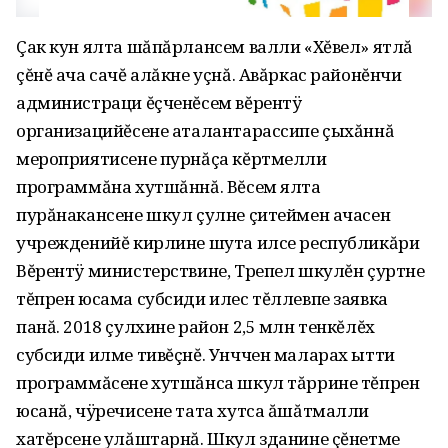
Çак кун ялта шăпăрлансем валли «Хĕвел» ятлă
çĕнĕ ача сачĕ алăкне уçнă. Авăркас районĕнчи
администраци ĕçченĕсем вĕрентÿ
организацийĕсене аталантарассипе çыхăннă
мероприятисене пурнăçа кĕртмелли
программăна хутшăннă. Вĕсем ялта
пурăнакансене шкул çулне çитеймен ачасен
учрежденийĕ кирлине шута илсе республикăри
Вĕрентÿ министерствине‚ Трепел шкулĕн çуртне
тĕпрен юсама субсиди илес тĕллевпе заявка
панă. 2018 çулхине район 2‚5 млн тенкĕлĕх
субсиди илме тивĕçнĕ. Унччен маларах ытти
программăсене хутшăнса шкул тăррине тĕпрен
юсанă‚ чÿречисене тата хутса ăшăтмалли
хатĕрсене улăштарнă. Шкул зданине çĕнетме