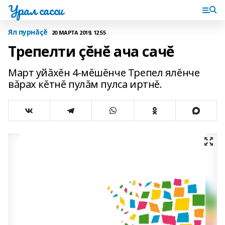
Урал сасси
Ял пурнăçĕ
20 МАРТА 2019, 12:55
Трепелти çĕнĕ ача сачĕ
Март уйăхĕн 4-мĕшĕнче Трепел ялĕнче
вăрах кĕтнĕ пулăм пулса иртнĕ.