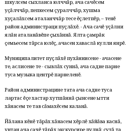
шкулсем сыхланса юлччăр‚ ача сачĕсем
уçăлччăр‚ пепкесем çуралччăр‚ хушма
хуçалăхсем аталанччăр тесе ĕçлетпĕр‚ – тенĕ
район администраци пуçлăхĕ. - Ача сачĕ уçăлни
ялăн аталанăвĕпе çыхăннă. Ялта çамрăк
çемьесем тăрса юлĕç‚ ачасен хаваслă кулли янрĕ.
Муниципалитет пуçлăхĕ пухăннисене - ачасене
те‚ аслисене те - сывлăх суннă‚ ача садне парне
туса музыка центрĕ парнеленĕ.
Район администрацине тата ача садне туса
лартас ĕçе хастар хутшăннă çынсене ытти
хăнасем те тав сăмахĕсем каланă.
Йăлана кĕнĕ тăрăх хăнасем хĕрлĕ хăйăва каснă‚
унтан ача сачĕ тăрăх экскурсире пулнă: çутă та