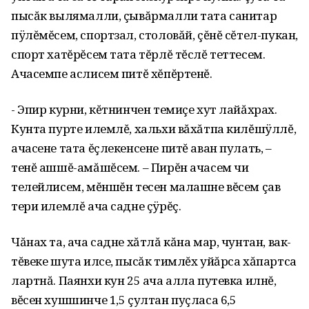
пысăк вылямалли, çывăрмалли тата санитар
пÿлĕмĕсем‚ спортзал‚ столовăй‚ çĕнĕ сĕтел-пукан‚
спорт хатĕрĕсем тата тĕрлĕ тĕслĕ теттесем.
Ачасемпе аслисем питĕ хĕпĕртенĕ.
- Эпир курни‚ кĕтнинчен темиçе хут лайăхрах.
Кунта пурте илемлĕ‚ хальхи вăхăтпа килĕшÿллĕ‚
ачасене тата ĕçлекенсене питĕ аван пулать‚ –
тенĕ ашшĕ-амăшĕсем. – Пирĕн ачасем чи
телейлисем‚ мĕншĕн тесен малашне вĕсем çав
тери илемлĕ ача садне çÿрĕç.
Чăнах та‚ ача садне хăтлă кăна мар‚ чунтан‚ вак-
тĕвеке шута илсе, пысăк тимлĕх уйăрса хăпартса
лартнă. Паянхи кун 25 ача алла путевка илнĕ‚
вĕсен хушшинче 1‚5 çултан пуçласа 6‚5