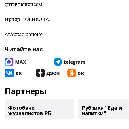
çитичченхисем.
Ирида НОВИКОВА.
Авăркас районĕ.
Читайте нас
Партнеры
Фотобанк
Рубрика "Еда и
журналистов РБ
напитки"