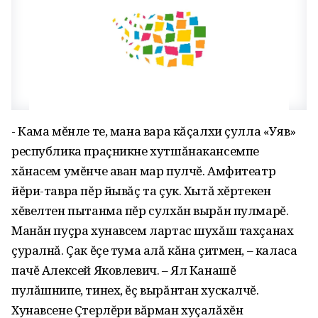
- Кама мĕнле те, мана вара кăçалхи çулла «Уяв»
республика праçникне хутшăнакансемпе
хăнасем умĕнче аван мар пулчĕ. Амфитеатр
йĕри-тавра пĕр йывăç та çук. Хытă хĕртекен
хĕвелтен пытанма пĕр сулхăн вырăн пулмарĕ.
Манăн пуçра хунавсем лартас шухăш тахçанах
çуралнă. Çак ĕçе тума алă кăна çитмен, – каласа
пачĕ Алексей Яковлевич. – Ял Канашĕ
пулăшнипе, тинех‚ ĕç вырăнтан хускалчĕ.
Хунавсене Çтерлĕри вăрман хуçалăхĕн