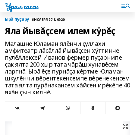
Урал сасси
Ырă пуçару
6 НОЯБРЯ 2018, 09:20
Яла йывăçсем илем кÿрĕç
Малашне Юламан ялĕнчи çуллахи
амфитеатр лăсăллă йывăçсен хÿттинче
пулĕАлексей Иванов фермер пуçарнипе
çак ялта 200 хыр тата чăрăш хунавĕсем
лартнă. Ырă ĕçе пурнăçа кĕртме Юламан
шкулĕнчи вĕрентекенсемпе вĕренекенсем
тата ялта пурăнакансем хăйсен ирĕкĕпе 40
яхăн çын килнĕ.