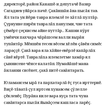
директорĕ‚ район Канашĕ-н депутачĕ Вазир
Сагадиев уйăрса пачĕ. Çакăншăн ăна пысăк тав.
Ял тата ун йĕри-тавра илемлĕ те хăтлă пултăр.
Çуркунне пирĕн тавралăх панулми‚ чие тата
çĕмĕрт çеçкисем айне путтăр... Кашни пÿрт
умĕнчи пахчара чăрăшсем валли вырăн
тупăнтăр. Мĕншĕн тесен вĕсем хĕлĕн-çăвĕн симĕс
лараççĕ. Çакă вара яла хăйне евĕрлĕ капăрлăх
сăнĕ кĕртĕ. Тавралăха илемлетме хамăр ял
çыннисене чĕнсе калатăп. Нумайăшĕ мана
ăнланни сисĕнет‚ çакă питĕ савăнтарать.
Юламансем ырă та пархатарлă ĕç туса ирттернĕ.
Виçĕ-тăватă çул иртсен хунавсем çÿлелле
çĕкленĕç. Пурăна киле вара куçа тата чуна
савăнтарса пысăк йывăçсем кашласа ларĕç.