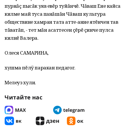
пурнăç пысăк уяв евĕр туйăнчĕ. Чăваш Ене кайса
килме май туса панăшăн Чăваш культура
обществине хамран тата атте-анне ятĕнчен тав
тăватăп, - тет мăн асаттесен çĕрĕ çинче пулса
килнĕ Валера.
Олеся САМАРИНА,
хушма пĕлÿ паракан педагог.
Мелеуз хули.
Читайте нас