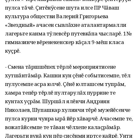
пулса тăчĕ. Çитĕнÿсене шута илсе ПР Чăваш
культура обществи Валерий Григорьева
«Звездный» ачасен сывлăхне аталантармалли
лагерьте канма тÿлевсĕр путевкăпа чысларĕ. 1№
гимназинче вĕренекенскер кăçал 9-мĕш класа
куçрĕ.
- Смена тăршшĕпех тĕрлĕ мероприятисене
хутшăнтăмăр. Кашни кун çĕнĕ событисемпе, тĕл
пулусемпе асра юлчĕ. Çĕнĕ юлташсем тупрăм,
хамра тепĕр тĕрлĕ пултарулăх пуррине те
кунтах уçрăм. Шуршăл ялĕнчи Андриян
Николаев, Шупашкар хулинчи тĕрĕ музейĕсенче
пулса курни чунра ырă йĕр хăварчĕ. Ачасемпе те,
вожатăйсемпе те тăван чĕлхепе калаçрăмăр.
Лагерьти вунă кун пĕр сисĕнми иртсе кайрĕ. Унти