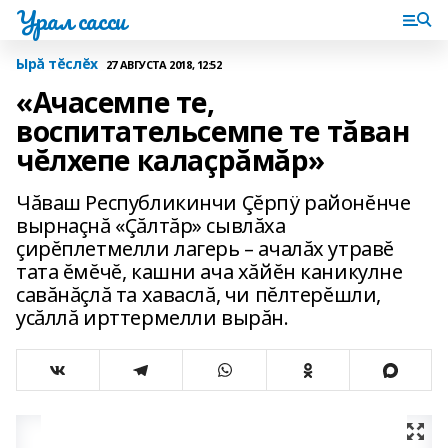
Урал сасси
Ырă тĕслĕх
27 АВГУСТА 2018, 12:52
«Ачасемпе те,
воспитательсемпе те тăван
чĕлхепе калаçрăмăр»
Чăваш Республикинчи Çĕрпÿ районĕнче
вырнаçнă «Çăлтăр» сывлăха
çирĕплетмелли лагерь – ачалăх утравĕ
тата ĕмĕчĕ, кашни ача хăйĕн каникулне
савăнăçлă та хаваслă, чи пĕлтерĕшли,
усăллă ирттермелли вырăн.