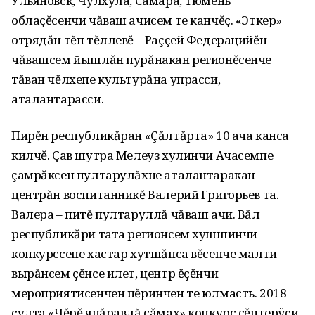
Ульяновск, Чулхула, Самара, Тюмень
облаçĕсенчи чăваш ачисем те канчĕç. «Эткер»
отрядăн тĕп тĕллевĕ – Раççей Федерацийĕн
чăвашсем йышлăн пурăнакан регионĕсенче
тăван чĕлхепе культурăна упрасси,
аталантарасси.
Пирĕн республикăран «Çăлтăрта» 10 ача канса
килчĕ. Çав шутра Мелеуз хулинчи Ачасемпе
çамрăксен пултарулăхне аталантаракан
центрăн воспитанникĕ Валерий Григорьев та.
Валера – питĕ пултаруллă чăваш ачи. Вăл
республикăри тата регионсем хушшинчи
конкурссене хастар хутшăнса вĕсенче малти
вырăнсем çĕнсе илет, центр ĕçĕнчи
мероприятисенчен пĕринчен те юлмасть. 2018
çулта «Чĕрĕ янăравлă сăмах» конкурс çĕнтерÿçи