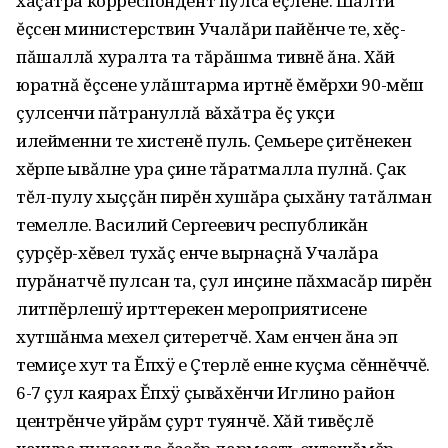
хаçатра корреспондент пулса ĕçленĕ. Шалти
ĕçсен министерствин Учалăри пайĕнче те, хĕç-
пăшаллă хуралта та тăрăшма тивнĕ ăна. Хăй
юратнă ĕçсене улăштарма иртнĕ ĕмĕрхи 90-мĕш
çулсенчи пăтрануллă вăхăтра ĕç укçи
илейменни те хистенĕ пуль. Çемьере çитĕнекен
хĕрпе ывăлне ура çине тăратмалла пулнă. Çак
тĕл-пулу хыççăн пирĕн хушăра çыхăну татăлман
темелле. Василий Сергеевич республикăн
çурçĕр-хĕвел тухăç енче вырнаçнă Учалăра
пурăнатчĕ пулсан та, çул инçине пăхмасăр пирĕн
литпĕрлешÿ ирттерекен мероприятисене
хутшăнма мехел çитеретчĕ. Хам енчен ăна эп
темиçе хут та Ĕпхÿ е Çтерлĕ енне куçма сĕннĕччĕ.
6-7 çул каярах Ĕпхÿ çывăхĕнчи Иглино район
центрĕнче уйрăм çурт туянчĕ. Хăй тивĕçлĕ