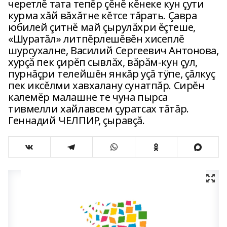
черетлĕ тата тепĕр çĕнĕ кĕнеке кун çути
курма хăй вăхăтне кĕтсе тăрать. Çавра
юбилей çитнĕ май çырулăхри ĕçтеше,
«Шуратăл» литпĕрлешĕвĕн хисеплĕ
шурсухалне, Василий Сергеевич Антонова,
хурçă пек çирĕп сывлăх, вăрăм-кун çул,
пурнăçри телейшĕн янкăр уçă тÿпе, çăлкуç
пек иксĕлми хавхалану сунатпăр. Сирĕн
калемĕр малашне те чуна пырса
тивмелли хайлавсем çуратсах тăтăр.
Геннадий ЧЕЛПИР, çыравçă.