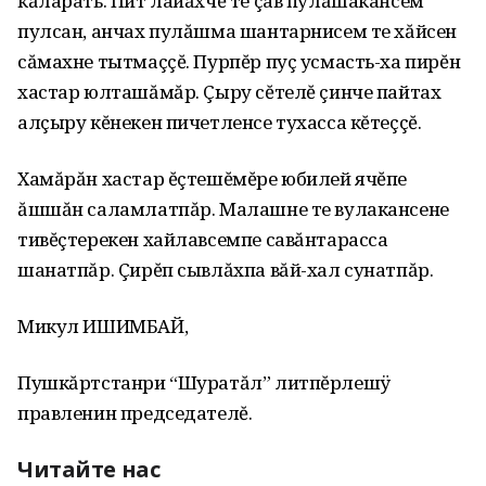
кăларать. Пит лайăхчĕ те çав пулăшакансем
пулсан, анчах пулăшма шантарнисем те хăйсен
сăмахне тытмаççĕ. Пурпĕр пуç усмасть-ха пирĕн
хастар юлташăмăр. Çыру сĕтелĕ çинче пайтах
алçыру кĕнекен пичетленсе тухасса кĕтеççĕ.
Хамăрăн хастар ĕçтешĕмĕре юбилей ячĕпе
ăшшăн саламлатпăр. Малашне те вулакансене
тивĕçтерекен хайлавсемпе савăнтарасса
шанатпăр. Çирĕп сывлăхпа вăй-хал сунатпăр.
Микул ИШИМБАЙ,
Пушкăртстанри “Шуратăл” литпĕрлешÿ
правленин председателĕ.
Читайте нас