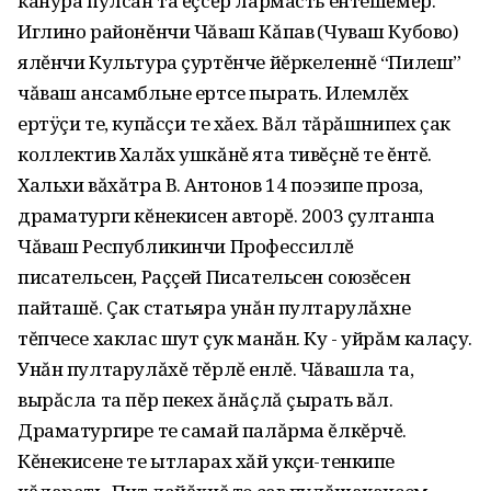
канура пулсан та ĕçсĕр лармасть ентешĕмĕр.
Иглино районĕнчи Чăваш Кăпавӗ (Чуваш Кубово)
ялĕнчи Культура çуртĕнче йĕркеленнĕ “Пилеш”
чăваш ансамбльне ертсе пырать. Илемлĕх
ертÿçи те, купăсçи те хăех. Вăл тăрăшнипех çак
коллектив Халăх ушкăнĕ ята тивĕçнĕ те ĕнтĕ.
Хальхи вăхăтра В. Антонов 14 поэзипе проза,
драматурги кĕнекисен авторĕ. 2003 çултанпа
Чăваш Республикинчи Профессиллĕ
писательсен, Раççей Писательсен союзĕсен
пайташĕ. Çак статьяра унăн пултарулăхне
тĕпчесе хаклас шут çук манăн. Ку - уйрăм калаçу.
Унăн пултарулăхĕ тĕрлĕ енлĕ. Чăвашла та,
вырăсла та пĕр пекех ăнăçлă çырать вăл.
Драматургире те самай палăрма ĕлкĕрчĕ.
Кĕнекисене те ытларах хăй укçи-тенкипе