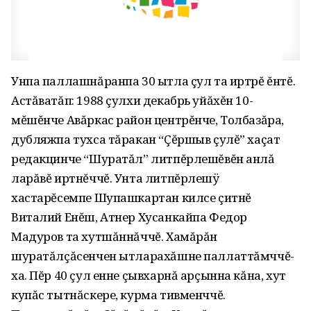
Унпа паллашнăранпа 30 ытла çул та иртрĕ ĕнтĕ.
Астăватăп: 1988 çулхи декабрь уйăхĕн 10-
мĕшĕнче Авăркас район центрĕнче, Толбазăра,
дубляжпа тухса тăракан “Çĕршыв çулĕ” хаçат
редакцинче “Шуратăл” литпĕрлешĕвĕн анлă
ларăвĕ иртнĕччĕ. Унта литпĕрлешÿ
хастарĕсемпе Шупашкартан килсе çитнĕ
Виталий Енĕш, Атнер Хусанкайпа Федор
Мадуров та хутшăннăччĕ. Хамăрăн
шуратăлçăсенчен ытларахăшне паллаттăмччĕ-
ха. Пĕр 40 çул енне çывхарнă арçынна кăна, хут
купăс тытнăскере, курма тивменччĕ.