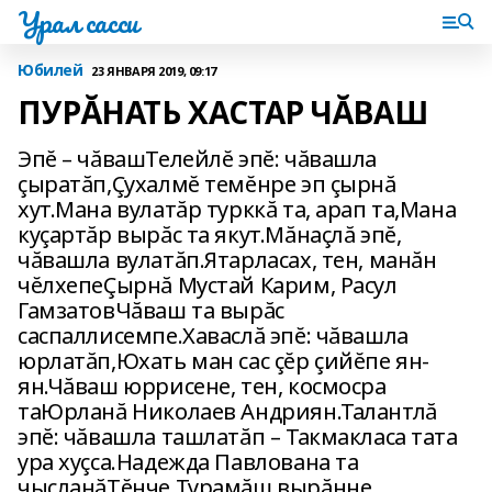
Урал сасси
Юбилей
23 ЯНВАРЯ 2019, 09:17
ПУРĂНАТЬ ХАСТАР ЧĂВАШ
Эпĕ – чăвашТелейлĕ эпĕ: чăвашла
çыратăп,Çухалмĕ темĕнре эп çырнă
хут.Мана вулатăр турккă та, арап та,Мана
куçартăр вырăс та якут.Мăнаçлă эпĕ,
чăвашла вулатăп.Ятарласах, тен, манăн
чĕлхепеÇырнă Мустай Карим, Расул
ГамзатовЧăваш та вырăс
саспаллисемпе.Хаваслă эпĕ: чăвашла
юрлатăп,Юхать ман сас çĕр çийĕпе ян-
ян.Чăваш юррисене, тен, космосра
таЮрланă Николаев Андриян.Талантлă
эпĕ: чăвашла ташлатăп – Такмакласа тата
ура хуçса.Надежда Павлована та
чысланăТĕнче Турамăш вырăнне