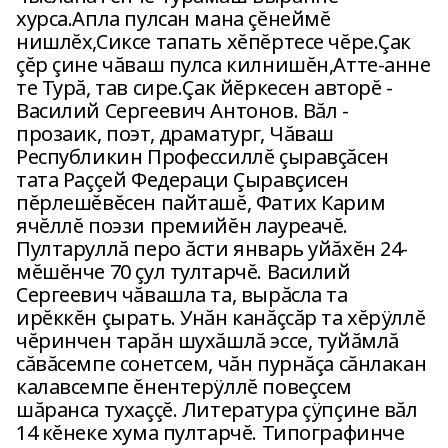
хурса.Апла пулсан мана çĕнеймĕ
нишлĕх,Сиксе тапать хĕпĕртесе чĕре.Çак
çĕр çине чăваш пулса килнишĕн,Атте-анне
те Турă, тав сире.Çак йĕркесен авторĕ -
Василий Сергеевич Антонов. Вăл -
прозаик, поэт, драматург, Чăваш
Республикин Профессиллĕ çыравçăсен
тата Раççей Федераци Çыравçисен
пĕрлешĕвĕсен пайташĕ, Фатих Карим
ячĕллĕ поэзи премийĕн лауреачĕ.
Пултаруллă перо ăсти январь уйăхĕн 24-
мĕшĕнче 70 çул тултарчĕ. Василий
Сергеевич чăвашла та, вырăсла та
ирĕккĕн çырать. Унăн канăçсăр та хĕрÿллĕ
чĕринчен тарăн шухăшлă эссе, туйăмлă
сăвăсемпе сонетсем, чăн пурнăçа сăнлакан
калавсемпе ĕнентерÿллĕ повеçсем
шăранса тухаççĕ. Литература çÿпçине вăл
14 кĕнеке хума пултарчĕ. Типографинче