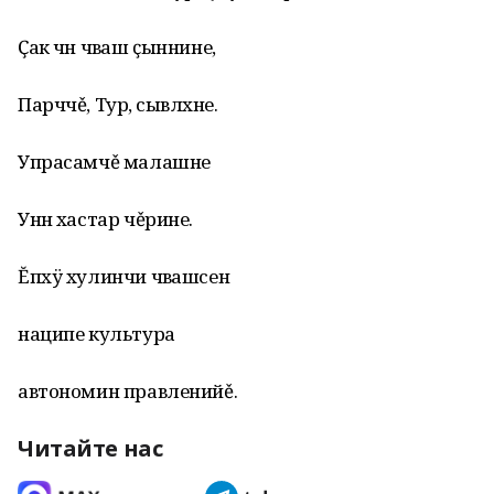
Ҫак чӑн чӑваш ҫыннине,
Парччě, Турӑ, сывлӑхне.
Упрасамчě малашне
Унӑн хастар чěрине.
Ĕпхÿ хулинчи чӑвашсен
наципе культура
автономин правленийě.
Читайте нас