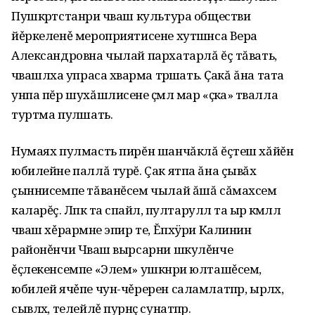
Пушкӑртстанри чӑваш культура обществи
йěркеленě мероприятисене хутшӑнса Вера
Александровна чылай пархатарлă ĕç тăвать,
чӑвашлӑха упраса хӑварма тӑрӑшать. Ҫакă ăна тата
унпа пĕр шухăшлисене ҫӑмӑл мар «ҫӑка» тӑвалла
туртма пулӑшать.
Нумаях пулмасть пирĕн шанчăклă ĕçтеш хăйĕн
юбилейне паллă турĕ. Çак ятпа ăна çывăх
çыннисемпе тăванĕсем чылай ăшă сăмахсем
каларĕç. Лӑпкӑ та сӑпайлӑ, пултаруллӑ та ырӑ кӑмӑллӑ
чӑваш хěрарӑмне эпир те, Ĕпхÿри Калинин
районěнчи Чӑваш вырсарни шкулěнче
ěҫлекенсемпе «Элем» ушкӑнри юлташěсем,
юбилей ячěпе чун-чěререн саламлатпӑр, ырлӑх,
сывлӑх, телейлě пурнӑҫ сунатпӑр.