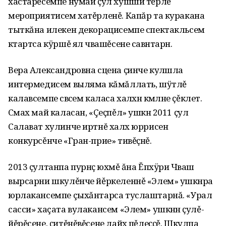
хастарěсемпе нумай ҫул хушши тěрлě
мероприятисем хатěрленě. Капăр та куракана
тыткăна илекен декорацисемпе спектакльсем
кӑтартса кӱршě ял чӑвашěсене савӑнтарнӑ.
Вера Александровна сцена ҫинче кулӑшла
интермедисем выляма кăмăллать, шӱтлě
калавсемпе сӑвӑсем каласа халӑхӑн кӑмӑлне ҫěклет.
Сӑмах май каласан, «Çеҫпěл» ушкӑн 2011 ҫул
Салават хулинче иртнĕ халӑх юррисен
конкурсěнче «Гран-прие» тивěҫнě.
2013 ҫултанпа пурнӑҫ юхӑмě ăна Ĕпхÿри Чӑваш
вырсарни шкулěнче йěркеленнě «Элем» ушкӑнра
юрлакансемпе çыхăнтарса туслаштарнă. «Урал
сасси» хаçата вулакансем «Элем» ушкӑнӑн ҫулě-
йěрěсене, ҫитěнěвěсене лайӑх пěлеҫҫě. Шкулпа