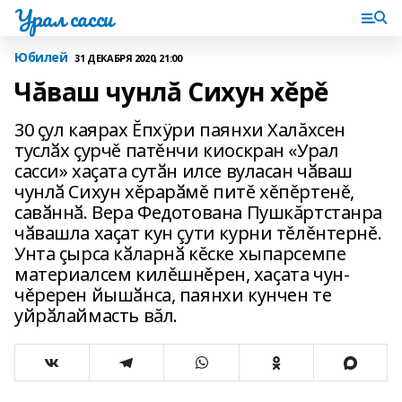
Урал сасси
Юбилей
31 ДЕКАБРЯ 2020, 21:00
Чăваш чунлă Сихун хěрě
30 ҫул каярах Ĕпхÿри паянхи Халăхсен
туслӑх ҫурчě патěнчи киоскран «Урал
сасси» хаҫата сутӑн илсе вуласан чӑваш
чунлӑ Сихун хěрарӑмě питě хěпěртенě,
савӑннӑ. Вера Федотована Пушкăртстанра
чӑвашла хаҫат кун çути курни тěлěнтернě.
Унта çырса кӑларнӑ кĕске хыпарсемпе
материалсем килěшнěрен, хаҫата чун-
чěререн йышӑнса, паянхи кунчен те
уйрӑлаймасть вăл.