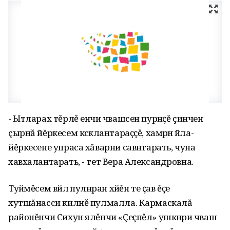
- Ытларах тěрлě енчи чӑвашсен пурнӑҫĕ çинчен
çырнă йĕркесем кӑсӑклантараҫҫě, хамӑрӑн йӑла-
йěркесене упраса хăварни савӑнтарать, чуна
хавхалантарать, - тет Вера Александровна.
Туйӑмěсем вӑйлӑ пулнӑран хӑйěн те ҫав ěҫе
хутшăнасси килнě пулмалла. Кармаскалă
районĕнчи Сихун ялěнчи «Çеҫпěл» ушкӑнри чӑваш