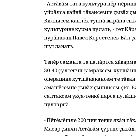
- Астăвăм тата культура пĕр-пĕрин
уйрăлса кайнă тăвансемпе çывăх çы
Вилнисем канлĕх тупнă вырăна сыв
культурине курма пулать, - тет Кăр
пурăнакан Павел Коростелев. Вăл ç
шутланать.
Тепĕр саманта та палăртса хăварма
30-40 çулсенчи çамрăксем хутшăнни
операцине хутшăнакансем те тăван
амăшĕсемпе çывăх çыннисем-çке. Б
салтаксем укçа-тенкĕ парса пулăшн
пултарнă.
- Пĕтĕмĕшле 200 пин тенке яхăн тă
Масар çинчи Астăвăм çуртне çывăх 