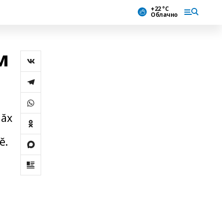
+22 °С
Облачно
м
лăх
ĕ.