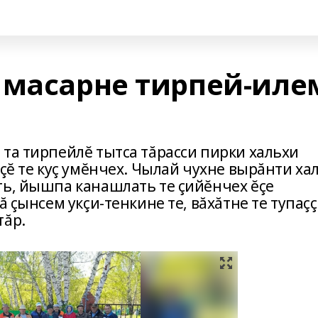
 масарне тирпей-иле
 та тирпейлĕ тытса тăрасси пирки хальхи
ĕçĕ те куç умĕнчех. Чылай чухне вырăнти ха
ть, йышпа канашлать те çийĕнчех ĕçе
ă çынсем укçи-тенкине те, вăхăтне те тупаçç
тăр.