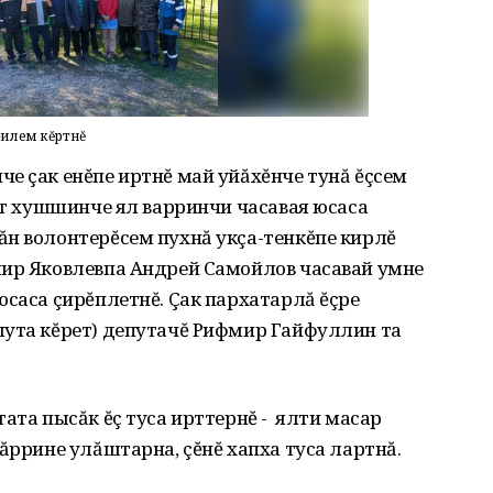
-илем кĕртнĕ
е çак енĕпе иртнĕ май уйăхĕнче тунă ĕçсем
хăт хушшинче ял варринчи часавая юсаса
ăн волонтерĕсем пухнă укçа-тенкĕпе кирлĕ
мир Яковлевпа Андрей Самойлов часавай умне
юсаса çирĕплетнĕ. Çак пархатарлă ĕçре
шута кĕрет) депутачĕ Рифмир Гайфуллин та
ата пысăк ĕç туса ирттернĕ - ялти масар
ăррине улăштарна, çĕнĕ хапха туса лартнă.