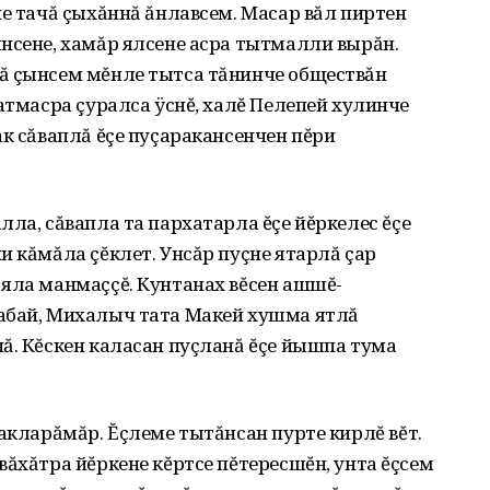
пе тачă çыхăннă ăнлавсем. Масар вăл пиртен
нсене, хамăр ялсене асра тытмалли вырăн.
ă çынсем мĕнле тытса тăнинче обществăн
атмасра çуралса ÿснĕ, халĕ Пелепей хулинче
ак сăваплă ĕçе пуçаракансенчен пĕри
лла, сăвапла та пархатарла ĕçе йĕркелес ĕçе
 кăмăла çĕклет. Унсăр пуçне ятарлă çар
 яла манмаççĕ. Кунтанах вĕсен ашшĕ-
абай, Михалыч тата Макей хушма ятлă
ă. Кĕскен каласан пуçланă ĕçе йышпа тума
какларăмăр. Ĕçлеме тытăнсан пурте кирлĕ вĕт.
вăхăтра йĕркене кĕртсе пĕтересшĕн, унта ĕçсем