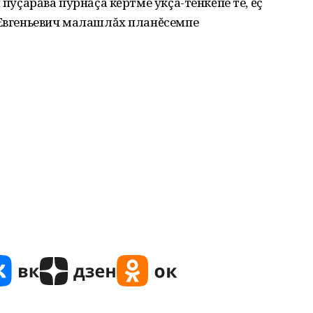
 пуçарăва пурнăçа кĕртме укçа-тенкĕпе те, ĕç
 Евгеньевич малашлăх планĕсемпе