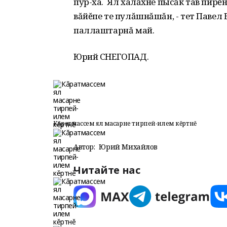
пур-ха. Ял халăхне пысăк тав пирĕн
вăйĕпе те пулăшнăшăн, - тет Павел
паллаштарнă май.
Юрий СНЕГОПАД.
Кăратмассем ял масарне тирпей-илем кĕртнĕ
Автор:
Юрий Михайлов
Читайте нас