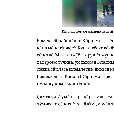
Кăратмассем ял масарне тирпей
Ермеккей районĕнчи Кăратмас ялĕнч
кăна мĕне тăраççĕ. Кунта кĕске вă
çĕнетнĕ. Малтан «Çĕнтерушĕн» ушк
хатĕрсем туяннă, ун хыççăн Влади
лакпа сăрласа илемлетнĕ, никĕсне 
Ермеккей ял Канаш (Кăратмас çав 
пулăшу пама май тупнă.
Çимĕк уявĕ умĕн вара кăратмассем т
хÿмисене çĕнетнĕ, Астăвăм çурчĕн т