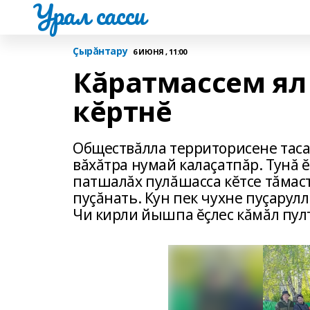
Урал сасси
Çырăнтару
6 ИЮНЯ , 11:00
Кăратмассем ял
кĕртнĕ
Обществăлла территорисене таса
вăхăтра нумай калаçатпăр. Тунă 
патшалăх пулăшасса кĕтсе тăмас
пуçăнать. Кун пек чухне пуçарулл
Чи кирли йышпа ĕçлес кăмăл пул