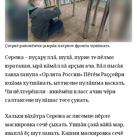
Çтерлĕ районĕнчи çамрăк патриот фронта пулăшать
Сережа – пуçаруллă, шухă, пурне те пĕлме
юратакан, ырă кăмăллă арçын ача. Вăл пысăк
хавхаланупа «Орлята России» Пĕтĕм Раççейри
юхăма хутшăнать, ыттисене пулăшма васкать.
Чи пĕлтерĕшли - иккĕмĕш класс ачин чĕри
салтаксене пулăшас тесе çунать.
Хальхи вăхăтра Сережа аслисемпе пĕрле
маскировка сечĕ çыхать. Уншăн çакă вăйă мар,
яваплă ĕç шутланать. Кашни маскировка сечĕ