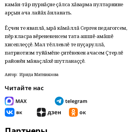
камăн-тăр пурнăçне çăлса хăварма пултарнине
арçын ача лайăх ăнланать.
Ĕçчен те яваплă, ырă кăмăллă Сергея педагогсем,
пĕр класра вĕренекенсем тата ашшĕ-амăшĕ
хисеплеççĕ. Мал тĕллевлĕ те пуçаруллă,
патриотизм туйăмĕпе çитĕнекен ачасем Çтерлĕ
районĕн мăнаçлăхĕ шутланаççĕ.
Автор:
Ирида Матниязова
Читайте нас
Партнеры