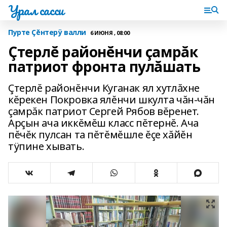
Урал сасси
Пурте Çĕнтерÿ валли
6 ИЮНЯ , 08:00
Çтерлĕ районĕнчи çамрăк
патриот фронта пулăшать
Çтерлĕ районĕнчи Куганак ял хутлăхне
кĕрекен Покровка ялĕнчи шкулта чăн-чăн
çамрăк патриот Сергей Рябов вĕренет.
Арçын ача иккĕмĕш класс пĕтернĕ. Ача
пĕчĕк пулсан та пĕтĕмĕшле ĕçе хăйĕн
тÿпине хывать.