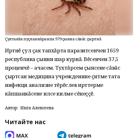
Çулталăк пуçланнăранпа 979 çынна сăвăс çыртнă
Иртнĕ çул çак тапхăрта паразитсенчен 1659
республика çынни шар курнă. Вĕсенчен 37,5
проценчĕ – ачасем. Тухтăрсем çынсене сăвăс
çыртсан медицина учрежденине çитме тата
инфекци анализне тĕрĕслев ирттерме
кăпшанкăсене илсе килме сĕнеççĕ.
Автор:
Инга Алексеева
Читайте нас