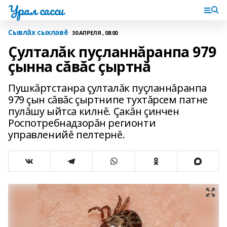
Урал сасси
Сывлăх сыхлавĕ
30 АПРЕЛЯ , 08:00
Çулталăк пуçланнăранпа 979
çынна сăвăс çыртнă
Пушкăртстанра çулталăк пуçланнăранпа
979 çын сăвăс çыртнипе тухтăрсем патне
пулăшу ыйтса килнĕ. Çакăн çинчен
Роспотребнадзорăн регионти
управленийĕ пелтернĕ.