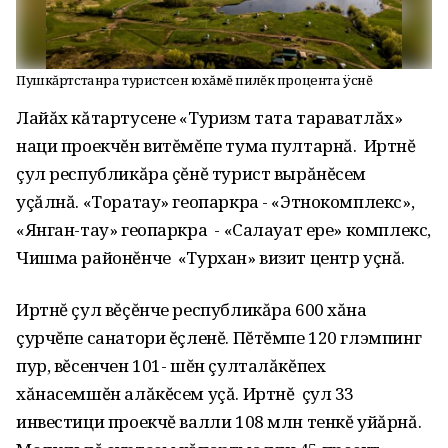
Пушкăртстанра туристсен юхăмĕ пилĕк процента ÿснĕ
Лайăх кăтартусене «Туризм тата тараватлăх»
наци проекчĕн витĕмĕпе тума пултарнă. Иртнĕ
çул республикăра çĕнĕ турист вырăнĕсем
уçăлнă. «Торатау» геопаркра - «Этнокомплекс»,
«Янган-тау» геопаркра - «Салауат ере» комплекс,
Чишма районĕнче «Турхан» визит центр уçнă.
Иртнĕ çул вĕçĕнче республикăра 600 хăна
çурчĕпе санатори ĕçленĕ. Пĕтĕмпе 120 глэмпинг
пур, вĕсенчен 101- шĕн çулталăкĕпех
хăнасемшĕн алăкĕсем уçă. Иртнĕ çул 33
инвестици проекчĕ валли 108 млн тенкĕ уйăрнă.