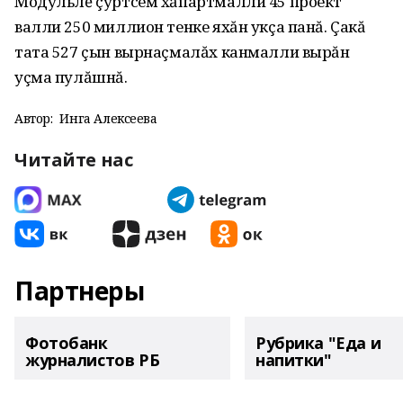
Модульлĕ çуртсем хăпартмалли 45 проект
валли 250 миллион тенке яхăн укçа панă. Çакă
тата 527 çын вырнаçмалăх канмалли вырăн
уçма пулăшнă.
Автор:
Инга Алексеева
Читайте нас
Партнеры
Фотобанк
Рубрика "Еда и
журналистов РБ
напитки"