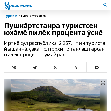
Урал сасси
Туризм
11 ИЮНЯ 2025, 08:00
Пушкăртстанра туристсен
юхăмĕ пилĕк процента ÿснĕ
Иртнĕ çул республика 2 257,1 пин туриста
йышăннă, çакă пĕлтĕрхипе танлаштарсан
пилĕк процент нумайрах.