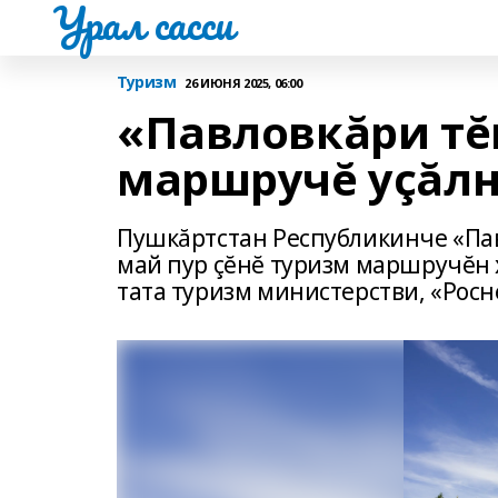
Урал сасси
Туризм
26 ИЮНЯ 2025, 06:00
«Павловкăри тĕ
маршручĕ уçăл
Пушкăртстан Республикинче «Па
май пур çĕнĕ туризм маршручĕн 
тата туризм министерстви, «Рос