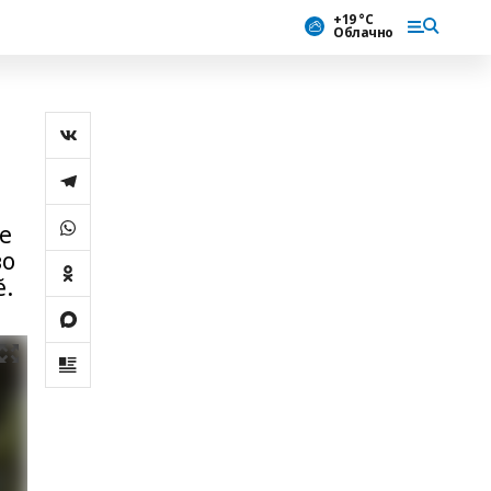
+19 °С
Облачно
е
во
ĕ.