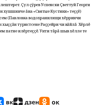
ештерет. Çул çÿрев Успенски Çветтуй Георги
н хушшинче ăна «Святые Кустики» теççĕ)
лсем (Павловка водохранилищи хĕрринчи
н хыççăн туристсене Раççейри чи вăйлă Хĕрлĕ
ем патне илĕртеççĕ. Унти тăрă шыв хĕлле те