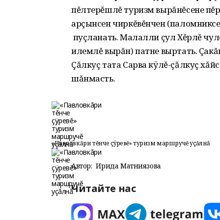
пĕлтерĕшлĕ туризм вырăнĕсене пĕрл
арçынсен чиркĕвĕнчен (паломниксе
пуçланать. Малалли çул Хĕрлĕ чу
илемлĕ вырăн) патне выртать. Çакă
Çăлкуç тата Сарва кÿлĕ-çăлкуç хăйс
шăнмасть.
«Павловкăри тĕнче çÿревĕ» туризм маршручĕ уçăлнă
Автор:
Ирида Матниязова
Читайте нас