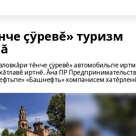
нче çÿревĕ» туризм
нă
вловкăри тĕнче çÿревĕ» автомобильпе иртм
хăтлавĕ иртнĕ. Ăна ПР Предпринимательст
нефтьпе» «Башнефть» компанисем хатĕрлен