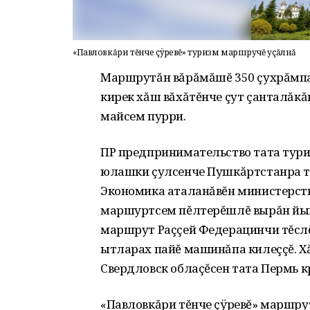
«Павловкăри тĕнче çÿревĕ» туризм маршручĕ уçăлнă
Маршрутăн вăрăмăшĕ 350 çухрăмпа 
кирек хăш вăхăтĕнче çут çанталăкă
майсем пурри.
ПР предпринимательство тата тури
юлашки çулсенче Пушкăртстанра т
Экономика аталанăвĕн министерст
маршуртсем пĕлтерĕшлĕ вырăн йыш
маршрут Раççей Федерацинчи тĕслĕ
ытларах пайĕ машинăпа килеççĕ. Х
Свердловск облаçĕсен тата Пермь 
«Павловкăри тĕнче çÿревĕ» маршру