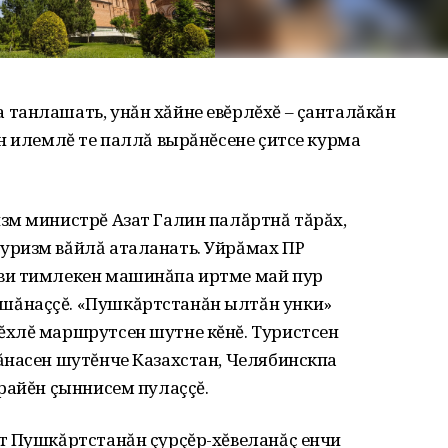
танлашать, унăн хăйне евĕрлĕхĕ – çанталăкăн
н илемлĕ те паллă вырăнĕсене çитсе курма
зм министрĕ Азат Галин палăртнă тăрăх,
уризм вăйлă аталанать. Уйрăмах ПР
ви тимлекен машинăпа иртме май пур
ăнаççĕ. «Пушкăртстанăн ылтăн унки»
хлĕ маршрутсен шутне кĕнĕ. Туристсен
ăнасен шутĕнче Казахстан, Челябинскпа
крайĕн çыннисем пулаççĕ.
т Пушкăртстанăн çурçĕр-хĕвеланăç енчи