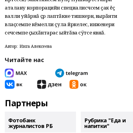
аталану
корпорацийӗн
специалисчӗсем
çак ĕç
валли уйăрнă ҫӗр
лаптӑкне
тишкернӗ
, вырӑнти
влаҫсемпе кĕмелли çула йӗркелес, инженери
сечӗсемпе ҫыхӑнтарас ыйтӑва сÿтсе явнă.
Автор:
Инга Алексеева
Читайте нас
Партнеры
Фотобанк
Рубрика "Еда и
журналистов РБ
напитки"