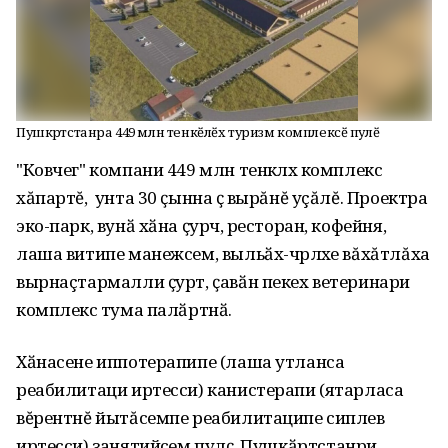
Пушкӑртстанра 449 млн тенкӗлӗх туризм комплексӗ пулӗ
"Ковчег" компани 449 млн тенкӗлӗх комплекс
хăпартĕ, унта 30 ҫынна ӗҫ вырăнĕ уçăлĕ.
Проектра
эко-парк, вунӑ хӑна ҫурчӗ, ресторан, кофейня,
лаша витипе манежсем, выльӑх-чӗрлӗхе вăхăтлăха
вырнаçтармалли ҫурт, ҫавӑн пекех ветеринари
комплексӗ тума палӑртнӑ.
Хӑнасене
иппотерапипе
(лаша утланса
реабилитаци иртесси) канистерапи
(ятарласа
вĕрентнĕ йытăсемпе реабилитаципе сиплев
иртесси) занятийӗсем
пулӗҫ
.
Пушкӑртстан
ри