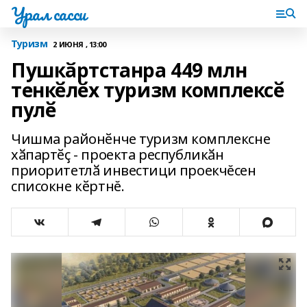
Урал сасси
Туризм
2 ИЮНЯ , 13:00
Пушкӑртстанра 449 млн
тенкӗлӗх туризм комплексӗ
пулӗ
Чишма районӗнче туризм комплексне
хӑпартӗҫ - проекта республикӑн
приоритетлӑ инвестици проекчĕсен
списокне кӗртнĕ.