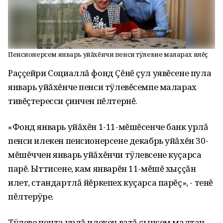
Пенсионерсем январь уйăхĕнчи пенси тÿлевне маларах илĕç
Раççейри Социаллă фонд Çĕнĕ çул уявĕсене пула
январь уйăхĕнче пенси тÿлевĕсемпе маларах
тивĕçтересси çинчен пĕлтернĕ.
«Фонд январь уйăхĕн 1-11-мĕшĕсенче банк урлă
пенси илекен пенсионерсене декабрь уйăхĕн 30-
мĕшĕччен январь уйăхĕнчи тÿлевсене куçарса
парĕ. Ыттисене, кам январĕн 11-мĕшĕ хыççăн
илет, стандартлă йĕркепех куçарса парĕç», - тенĕ
пĕлтерÿре.
Тÿлеве почта урлă илекен ватă çынсем малтан