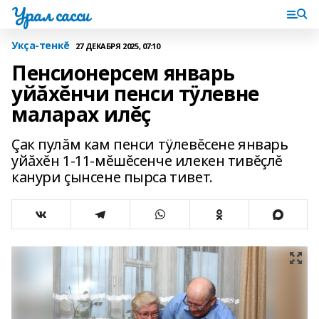
Урал сасси
Укçа-тенкĕ
27 ДЕКАБРЯ 2025, 07:10
Пенсионерсем январь
уйăхĕнчи пенси тÿлевне
маларах илĕç
Çак пулăм кам пенси тÿлевĕсене январь
уйăхĕн 1-11-мĕшĕсенче илекен тивĕçлĕ
канури çынсене пырса тивет.