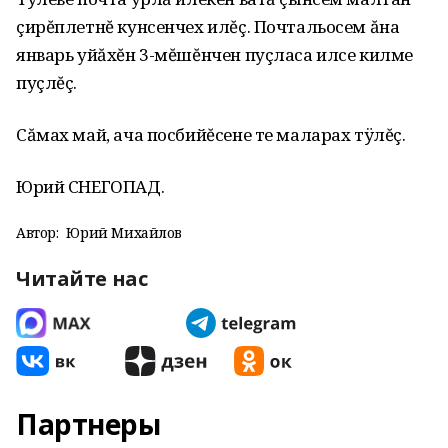
çирĕплетнĕ кунсенчех илĕç. Почтальосем ăна
январь уйăхĕн 3-мĕшĕнчен пуçласа илсе килме
пуçлĕç.
Сăмах май, ача посбийĕсене те маларах тÿлĕç.
Юрий СНЕГОПАД.
Автор:
Юрий Михайлов
Читайте нас
Партнеры