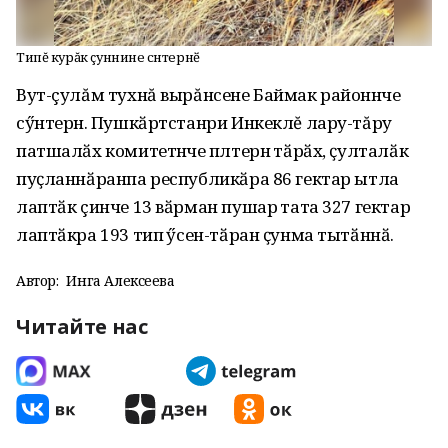
Типĕ курăк çуннине сӳнтернӗ
Вут-çулăм тухнă вырăнсене Баймак районӗнче
сӳнтернӗ. Пушкӑртстанри Инкеклĕ лару-тăру
патшалӑх комитетӗнче пӗлтернӗ тӑрӑх, ҫулталӑк
пуҫланнӑранпа республикӑра 86 гектар ытла
лаптӑк çинче 13 вӑрман пушарӗ тата 327 гектар
лаптӑкра 193 типӗ ӳсен-тӑран ҫунма тытӑннӑ.
Автор:
Инга Алексеева
Читайте нас