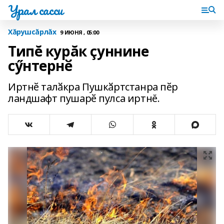
Урал сасси
Хăрушсăрлăх
9 ИЮНЯ , 05:00
Типĕ курăк çуннине
сӳнтернӗ
Иртнӗ талӑкра Пушкӑртстанра пӗр
ландшафт пушарӗ пулса иртнĕ.