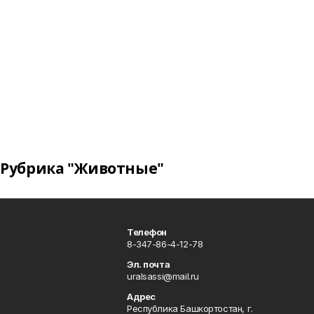
Рубрика "Животные"
Телефон
8-347-86-4-12-78
Эл. почта
uralsassi@mail.ru
Адрес
Республика Башкортостан, г.