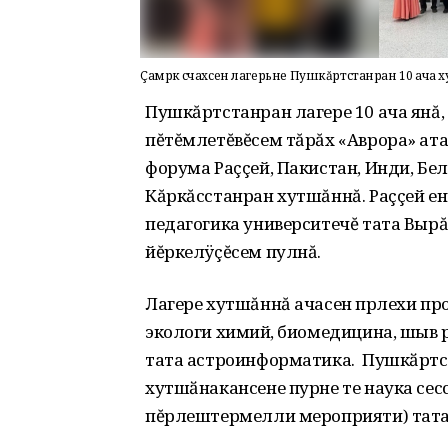
Çамрӑк ӑсчахсен лагерьне Пушкăртстанран 10 ача
Пушкăртстанран лагере 10 ача янă,
пĕтĕмлетĕвĕсем тăрăх «Аврора» ат
форума Раççей, Пакистан, Инди, Бел
Кăркăсстанран хутшăннă. Раççей 
педагогика университечĕ тата Выр
йĕркелÿçĕсем пулнă.
Лагере хутшăннă ачасен пӗрлехи
пр
экологи
химийӗ
, биомедицина, шыв 
тата астроинформатика.
Пушкӑрт
хутшӑнакансене
пурне те наука се
пĕрлештермелли мероприяти) тата ы