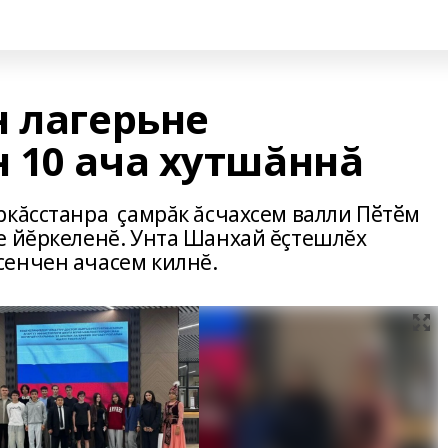
н лагерьне
 10 ача хутшăннă
ркăсстанра çамрăк ăсчахсем валли Пӗтӗм
е йĕркеленĕ. Унта Шанхай ĕçтешлĕх
сенчен ачасем килнĕ.