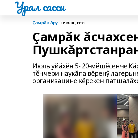
Урал сасси
Çамрăк ăру
8 ИЮЛЯ , 11:30
Çамрӑк ӑсчахсе
Пушкăртстанран
Июль уйăхĕн 5- 20-мӗшӗсенче Кă
тӗнчери наукӑпа вӗренӳ лагерьн
организацине кĕрекен патшалăх