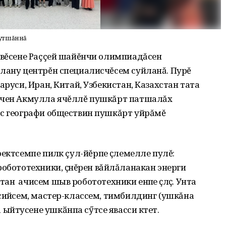
 хутшăннă
 вĕсене Раççей шайĕнчи олимпиадăсен
алану центрĕн специалисчĕсем суйланă. Пурĕ
аруси, Иран, Китай, Узбекистан, Казахстан тата
енчен Акмулла ячĕллĕ пушкăрт патшалăх
ăс географи обществин пушкăрт уйрăмĕ
оектсемпе
пилӗк
çул-йĕрпе
ӗҫлемелле
пулĕ:
робототехники, ҫӗнĕрен вăйлăланакан энерги
стан
ачисем
шыв
робототехники
енӗпе
ӗҫлӗҫ
.
Унта
ссийӗсем, мастер-классем, тимбилдинг (ушкăна
йтусене ушкӑнпа сӳтсе явасси кӗтет.