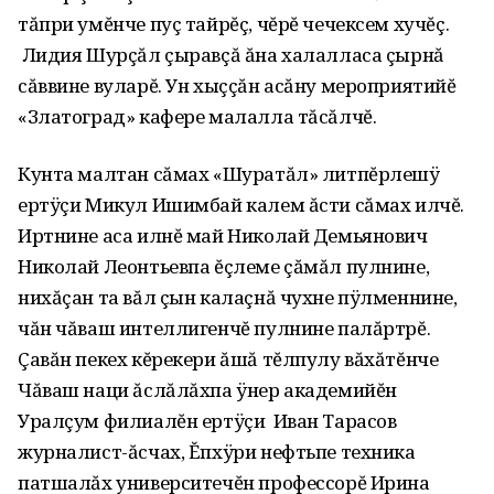
тăпри умĕнче пуç тайрĕç, чĕрĕ чечексем хучĕç.
Лидия Шурçăл çыравçă ăна халалласа çырнă
сăввине вуларĕ. Ун хыççăн асăну мероприятийĕ
«Златоград» кафере малалла тăсăлчĕ.
Кунта малтан сăмах «Шуратăл» литпĕрлешÿ
ертÿçи Микул Ишимбай калем ăсти сăмах илчĕ.
Иртнине аса илнĕ май Николай Демьянович
Николай Леонтьевпа ĕçлеме çăмăл пулнине,
нихăçан та вăл çын калаçнă чухне пÿлменнине,
чăн чăваш интеллигенчĕ пулнине палăртрĕ.
Çавăн пекех кĕрекери ăшă тĕлпулу вăхăтĕнче
Чăваш наци ăслăлăхпа ÿнер академийĕн
Уралçум филиалĕн ертÿçи Иван Тарасов
журналист-ăсчах, Ĕпхÿри нефтьпе техника
патшалăх университечĕн профессорĕ Ирина