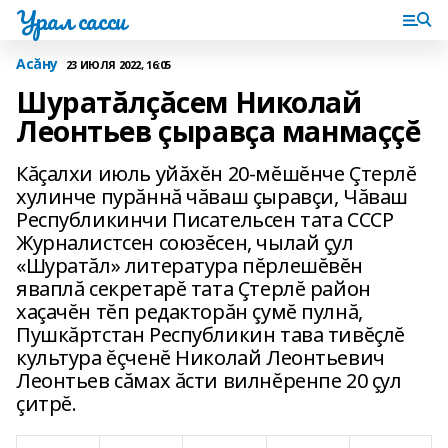
Урал сасси
Асăну
23 ИЮЛЯ 2022, 16:05
Шуратăлçăсем Николай
Леонтьев çыравçа манмаççĕ
Кăçалхи июль уйăхĕн 20-мĕшĕнче Çтерлĕ
хулинче пурăннă чăваш çыравçи, Чăваш
Республикинчи Писательсен тата СССР
Журналистсен союзĕсен, чылай çул
«Шуратăл» литература пĕрлешĕвĕн
яваплă секретарĕ тата Çтерлĕ район
хаçачĕн тĕп редакторăн çумĕ пулнă,
Пушкăртстан Республикин тава тивĕçлĕ
культура ĕçченĕ Николай Леонтьевич
Леонтьев сăмах ăсти вилнĕренпе 20 çул
çитрĕ.