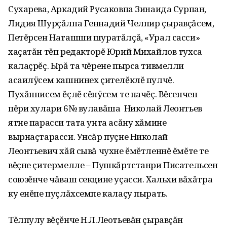
Сухарева, Аркадий Русаковпа Зинаида Сурпан,
Лидия Шурçăлпа Геннадий Челпир çыравçăсем,
Петĕрсен Наташши шуратăлçă, «Урал сасси»
хаçатăн тĕп редакторĕ Юрий Михайлов тухса
калаçрĕç. Ырă та чĕрене пырса тивмелли
асаилÿсем кашнинех çителĕклĕ пулчĕ.
Пухăннисем ĕçлĕ сĕнÿсем те пачĕç. Вĕсенчен
пĕри хулари 6№ вулавăша Николай Леонтьев
ятне парасси тата унта асăну хăмине
вырнаçтарасси. Унсăр пуçне Николай
Леонтьевич хăй сывă чухне ĕмĕтленнĕ ĕмĕте те
вĕçне çитермелле – Пушкăртстанри Писательсен
союзĕнче чăваш секцине уçасси. Хальхи вăхăтра
ку енĕпе пуçлăхсемпе калаçу пырать.
Тĕлпулу вĕçĕнче Н.Л.Леотьевăн çыравçăн