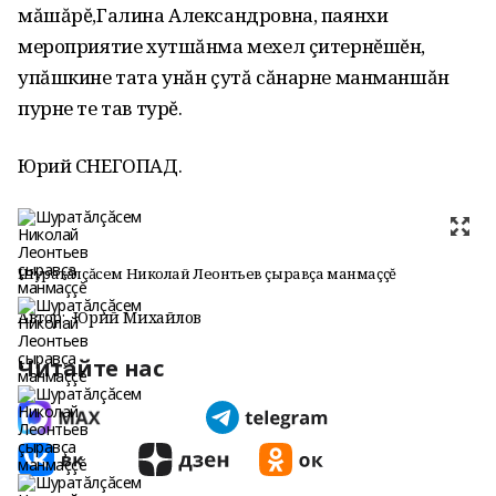
мăшăрĕ,Галина Александровна, паянхи
мероприятие хутшăнма мехел çитернĕшĕн,
упăшкине тата унăн çутă сăнарне манманшăн
пурне те тав турĕ.
Юрий СНЕГОПАД.
Шуратăлçăсем Николай Леонтьев çыравçа манмаççĕ
Автор:
Юрий Михайлов
Читайте нас