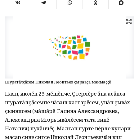
Шуратăлçăсем Николай Леонтьев çыравçа манмаççĕ
Паян, июлĕн 23-мĕшĕнче, Çтерлĕре ăна асăнса
шуратăлçăсемпе чăваш хастарĕсем, унăн çывăх
çыннисем (мăшăрĕ Галина Александровна,
Александрпа Игорь ывăлĕсем тата кинĕ
Наталия) пухăнчĕç. Малтан пурте пĕрле хулари
масар çине çитсе Николай Леонтьевичăн вил