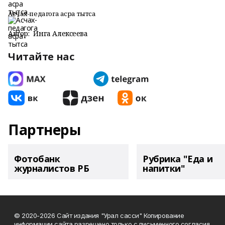
Ăсчах-педагога асра тытса
Автор:
Инга Алексеева
Читайте нас
Партнеры
Фотобанк
Рубрика "Еда и
журналистов РБ
напитки"
© 2020-2026 Сайт издания "Урал сасси" Копирование
информации сайта разрешено только с письменного согласия