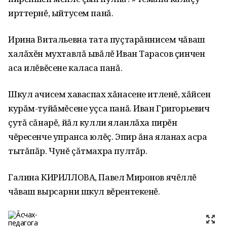
ирттернĕ, ыйтусем панă.
Ирина Витальевна тата пуçтарăннисем чăваш
халăхĕн мухтавлă ывăлĕ Иван Тарасов çинчен
аса илĕвĕсене каласа панă.
Шкул ачисем хаваспах хăнасене итленĕ, хăйсен
курăм-туйăмĕсене уçса панă. Иван Григорьевич
çутă сăнарĕ, йăл кулли яланлăха пирĕн
чĕресенче упранса юлĕç. Эпир ăна яланах асра
тытăпăр. Чунĕ çăтмахра пултăр.
Галина КИРИЛЛОВА, Павел Миронов ячĕллĕ
чăваш вырсарни шкул вĕрентекенĕ.