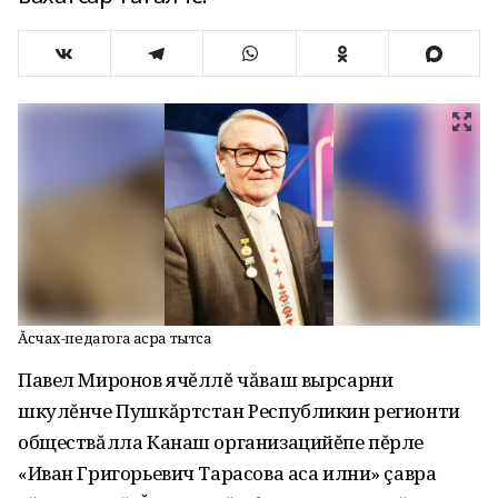
Ăсчах-педагога асра тытса
Павел Миронов ячĕллĕ чăваш вырсарни
шкулĕнче Пушкăртстан Республикин регионти
обществăлла Канаш организацийĕпе пĕрле
«Иван Григорьевич Тарасова аса илни» çавра