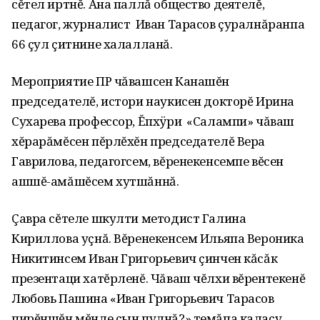
сĕтел иртнĕ. Ăна паллă общество деятелĕ,
педагог, журналист Иван Тарасов çуралнăранпа
66 çул çитнине халалланă.
Мероприятие ПР чăвашсен Канашĕн
председателĕ, истори наукисен докторĕ Ирина
Сухарева профессор, Ĕпхÿри «Салампи» чăваш
хĕрарăмĕсен пĕрлĕхĕн председателĕ Вера
Гаврилова, педагогсем, вĕренекенсемпе вĕсен
ашшĕ-амăшĕсем хутшăннă.
Çавра сĕтеле шкулти методист Галина
Кириллова уçнă. Вĕренекенсем Ильяпа Вероника
Никитинсем Иван Григорьевич çинчен кăсăк
презентаци хатĕрленĕ. Чăваш чĕлхи вĕрентекенĕ
Любовь Пашина «Иван Григорьевич Тарасов
пирĕншĕн мĕнле çын пулнă?» темăпа калаçу