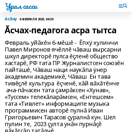
Урал сасси
Асăну
6 ФЕВРАЛЯ 2025, 04:30
Ăсчах-педагога асра тытса
Февраль уйăхĕн 6-мĕшĕ - Ĕпхÿ хулинчи
Павел Миронов ячĕллĕ чăваш вырсарни
шкул директорĕ пулса ĕçленĕ общество
хастарĕ, РФ тата ПР Журналистсен союзĕн
пайташĕ, Чăваш наци наукăпа ÿнер
академин академикĕ, Чăваш Ен тава
тивĕçлĕ культура ĕçченĕ, хăй вăхăтĕнче
ача-пăчасен тата çамрăксен «Хунав»,
«Туссем» телекăларăмсен, «Ентешсем»
тата «Тивлет» информаципе музыка
программисен авторĕ пулнă Иван
Григорьевич Тарасов çуралнă кун. Шел
пулин те, 2023 çулта унăн пурнăçĕ
вăхăтсăр татăлчĕ.