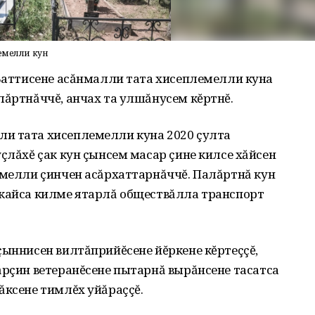
лемелли кун
 Ваттисене асăнмалли тата хисеплемелли куна
лăртнăччĕ, анчах та улшăнусем кĕртнĕ.
и тата хисеплемелли куна 2020 çулта
уçлăхĕ çак кун çынсем масар çине килсе хăйсен
лмелли çинчен асăрхаттарнăччĕ. Палăртнă кун
 кайса килме ятарлă обществăлла транспорт
çыннисен вилтăприйĕсене йĕркене кĕртеççĕ,
ăрçин ветеранĕсене пытарнă вырăнсене тасатса
ăксене тимлĕх уйăраççĕ.