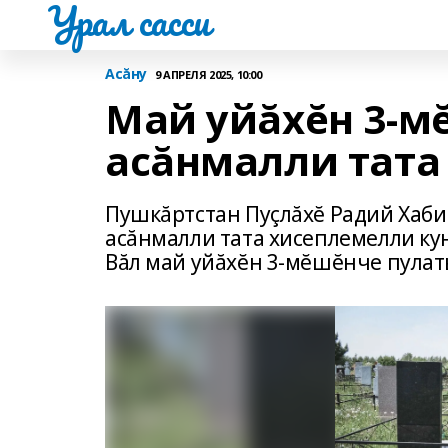
Урал сасси
Асăну
9 АПРЕЛЯ 2025, 10:00
Май уйăхĕн 3-м
асăнмалли тата
Пушкăртстан Пуçлăхĕ Радий Хаби
асăнмалли тата хисеплемелли кун
Вăл май уйăхĕн 3-мĕшĕнче пулат