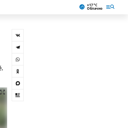
+17 °С
Облачно
ĕ.