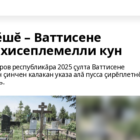
ĕшĕ – Ваттисене
 хисеплемелли кун
ров республикăра 2025 çулта Ваттисене
 çинчен калакан указа алă пусса çирĕплетн
ь.