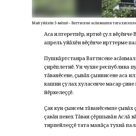
Май уйăхĕн 3-мĕшĕ – Ваттисене асăнмалли тата хисеп
Аса илтеретпĕр, иртнĕ çул вĕçĕнче
апрель уйăхĕн вĕçĕнче ирттерме па
Пушкăртстанра Ваттисене асăнмалл
çирĕплетнĕ. Ун чухне республика п
тăванĕсене, çывăх çыннисене аса и
кашни çулах хуласенче масар çине
йĕркелеççĕ.
Çак кун çынсем тăванĕсемпе çывăх 
çавăн пекех Тăван çĕршывăн Аслă в
тирпейлеççĕ тата манăçа тухнă пал