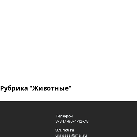
Рубрика "Животные"
Телефон
8-347-86-4-12-78
Эл. почта
uralsassi@mail.ru