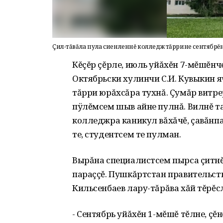
Çил-тăвăла пула сиенленнĕ колледж тăррине сентябрĕн
Кĕçĕр çĕрле, июль уйăхĕн 7-мĕшĕнч
Октябрьски хулинчи С.И. Кувыкин 
тăрри юрăхсăра тухнă. Çумăр витре
пÿлĕмсем шыв айне пулнă. Вилнĕ та
колледжра каникул вăхăчĕ, çавăнп
те, студентсем те пулман.
Вырăна специалистсем пырса çитнĕ,
параççĕ. Пушкăртстан правительст
Кильсенбаев лару-тăрăва хăй тĕрĕсл
- Сентябрь уйăхĕн 1-мĕшĕ тĕлне, çĕ