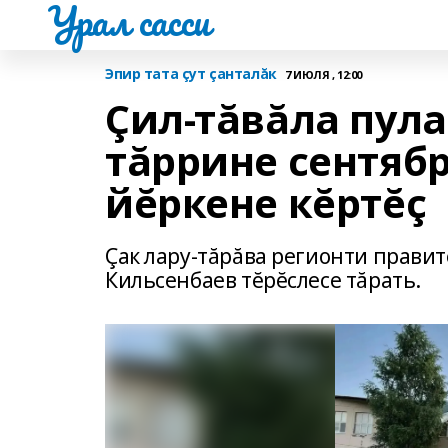
Урал сасси
Эпир тата çут çанталăк
7 ИЮЛЯ , 12:00
Çил-тăвăла пул
тăррине сентяб
йĕркене кĕртĕç
Çак лару-тăрăва регионти прави
Кильсенбаев тĕрĕслесе тăрать.