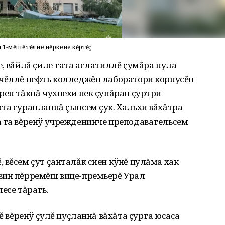
 1-мĕшĕ тĕлне йĕркене кĕртĕç
е, вăйлă çиле тата аслатиллĕ çумăра пула
ячĕллĕ нефть колледжĕн лаборатори корпусĕн
рен тăкнă чухнехи пек çунăран çуртри
та суранланнă çынсем çук. Хальхи вăхăтра
а та вĕренÿ учрежденинче преподавательсем
 вĕсем çут çанталăк сиен кÿнĕ пулăма хак
вин пĕрремĕш вице-премьерĕ Урал
есе тăрать.
нĕ вĕренÿ çулĕ пуçланнă вăхăта çурта юсаса