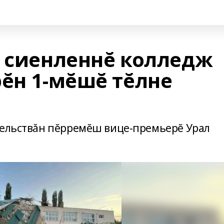
а сиенленнĕ колледж
рĕн 1-мĕшĕ тĕлне
тельствăн пĕрремĕш вице-премьерĕ Урал