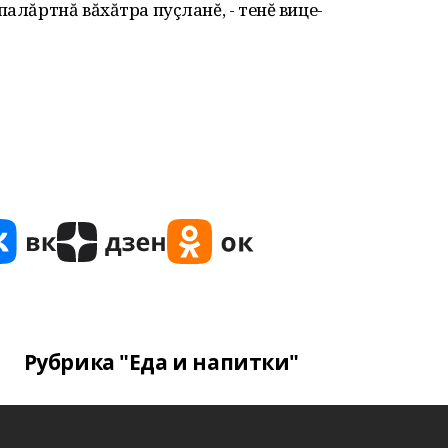
палăртнă вăхăтра пуçланĕ, - тенĕ вице-
Рубрика "Еда и напитки"