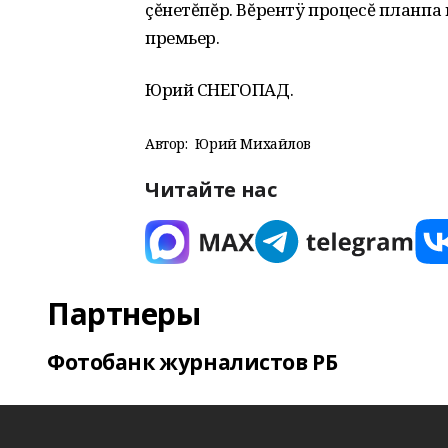
çĕнетĕпĕр. Вĕрентÿ процесĕ планпа 
премьер.
Юрий СНЕГОПАД.
Автор:
Юрий Михайлов
Читайте нас
Партнеры
Фотобанк журналистов РБ