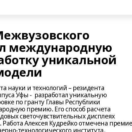
Межвузовского
ил международную
аботку уникальной
модели
та науки и технологий – резидента
мпуса Уфы - разработал уникальную
вке по гранту Главы Республики
родную премию. Его способ расчета
едовых светочувствительных дисплеях
 Работа Алексея Кудрейко отмечена преми
ерно-технологического института.