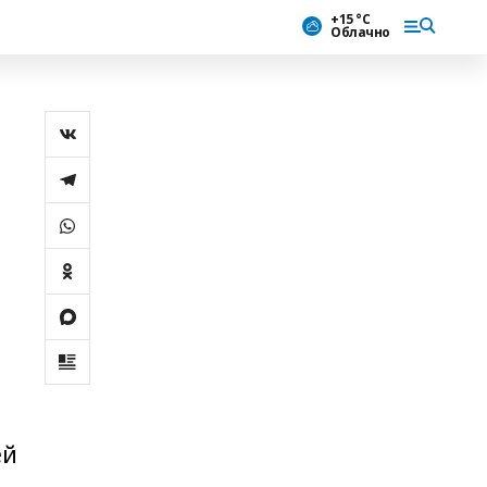
+15 °С
Облачно
ей