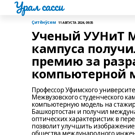
Урал сасси
Çитĕнÿсем
11 АВГУСТА 2024, 09:35
Ученый УУНиТ 
кампуса получ
премию за разр
компьютерной 
Профессор Уфимского университе
Межвузовского студенческого ка
компьютерную модель на стажиро
Башкортостан и получил междуна
оптических характеристик в пер
позволит улучшить изображение.
общества международного инжен