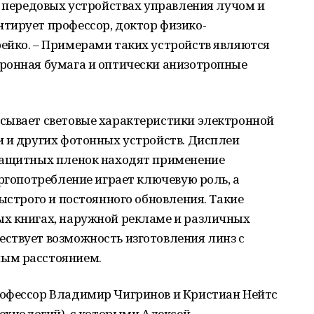
в передовых устройствах управления лучом и
тирует профессор, доктор физико-
ейко. – Примерами таких устройств являются
ронная бумага и оптически анизотропные
сывает световые характеристики электронной
и и других фотонных устройств. Дисплеи
защитных пленок находят применение
ергопотребление играет ключевую роль, а
ыстрого и постоянного обновления. Такие
х книгах, наружной рекламе и различных
ствует возможность изготовления линз с
ым расстоянием.
офессор Владимир Чигринов и Кристиан Нейтс
технологий), с которыми Алексей