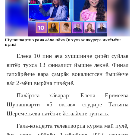
Шупашкарти хӗрача «Ача-пӑча Ҫӗнӗ хумӗ» конкурсра иккĕмĕш
пулнă
Елена 10 пин ача хушшинче ҫирӗп суйлав
витӗр тухса 13 финалист йышне лекнӗ. Финал
тапхӑрӗнче вара ҫамрӑк вокалистсен йышӗнче
вӑл 2-мӗш вырӑна тивӗҫнӗ.
Палӑртса хӑварар: Елена Еремеева
Шупашкарти «5 октав» студире Татьяна
Шереметьева патӗнче ӑсталӑхне туптать.
Гала-концерта телевизорпа курма май пулӗ,
ӑна июнь уйӑхӗн 1-мӗшӗнче НТВ каналпа