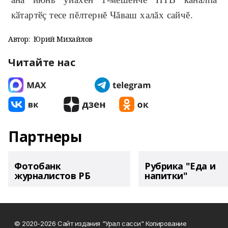
кӑтартӗҫ тесе пĕлтернĕ Чăваш халăх сайчĕ.
Автор:
Юрий Михайлов
Читайте нас
Партнеры
Фотобанк
Рубрика "Еда и
журналистов РБ
напитки"
© 2020-2026 Сайт издания "Урал сасси" Копирование