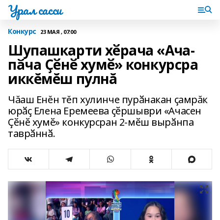
Урал сасси
Конкурс
23 МАЯ , 07:00
Шупашкарти хӗрача «Ача-
пӑча Ҫӗнӗ хумӗ» конкурсра
иккĕмĕш пулнă
Чăаш Енĕн тĕп хулинче пурӑнакан ҫамрăк
юрӑҫ Елена Еремеева ҫӗршыври «Ачасен
Ҫӗнӗ хумӗ» конкурсран 2-мӗш вырӑнпа
таврӑннӑ.