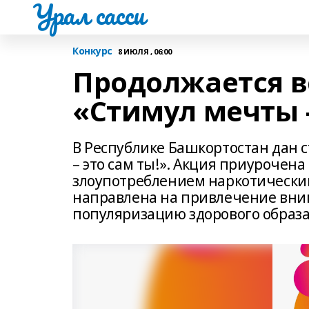
Урал сасси
Конкурс
8 ИЮЛЯ , 06:00
Продолжается в
«Стимул мечты –
В Республике Башкортостан дан 
– это сам ты!». Акция приурочен
злоупотреблением наркотически
направлена на привлечение вним
популяризацию здорового образа