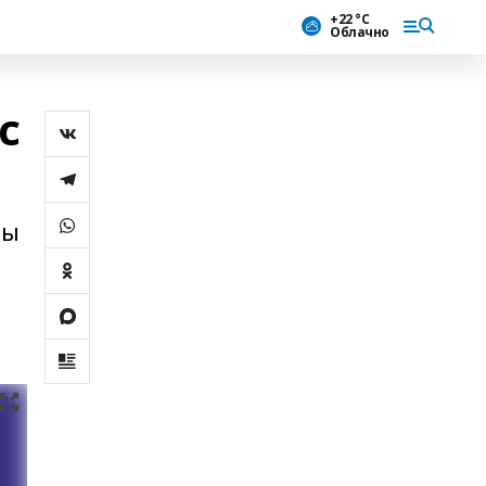
+22 °С
Облачно
с
ты
и