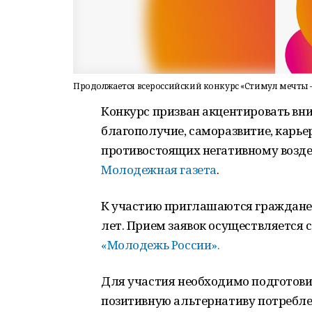
Продолжается всероссийский конкурс «Стимул мечты – 
Конкурс призван акцентировать вни
благополучие, саморазвитие, карье
противостоящих негативному возде
Молодежная газета
.
К участию приглашаются граждане Р
лет. Прием заявок осуществляется с
«Молодежь России».
Для участия необходимо подготов
позитивную альтернативу потребле