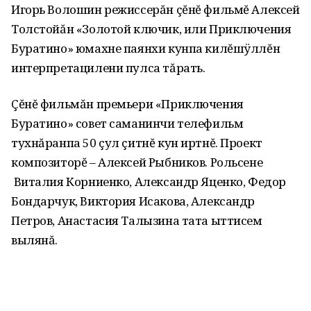
Игорь Волошин режиссерăн çĕнĕ фильмĕ Алексей
Толстойăн «Золотой ключик, или Приключения
Буратино» юмахне паянхи кунпа килĕшÿллĕн
интерпретацилени пулса тăрать.
Çĕнĕ фильмăн премьери «Приключения
Буратино» совет саманинчи телефильм
тухнăранпа 50 çул çитнĕ кун иртнĕ. Проект
композиторĕ – Алексей Рыбников. Рольсене
Виталия Корниенко, Александр Яценко, Федор
Бондарчук, Виктория Исакова, Александр
Петров, Анастасия Талызина тата ыттисем
вылянă.