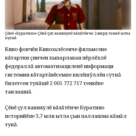
Çĕнĕ «Буратино» Çĕнĕ çул каникулĕ вăхăтĕнче 2 млрд тенкĕ ытла
пухнă
Кино фончĕн Кинозалĕсенче фильмсене
кăтартни çинчен хыпарлакан пĕрлĕхлĕ
федераллă автоматизациленĕ информаци
системин кăтартăвĕсемпе килĕшÿллĕн сутнă
билетсен тупăшĕ 2 005 772 717 тенкĕпе
танлашнă.
Çĕнĕ çул каникулĕ вăхăтĕнче Буратино
историйĕпе 3,7 млн ытла çын паллашма кăмăл
тунă.