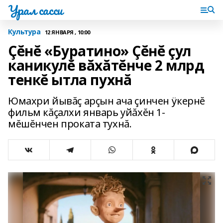
Урал сасси
Культура
12 ЯНВАРЯ , 10:00
Çĕнĕ «Буратино» Çĕнĕ çул
каникулĕ вăхăтĕнче 2 млрд
тенкĕ ытла пухнă
Юмахри йывăç арçын ача çинчен ÿкернĕ
фильм кăçалхи январь уйăхĕн 1-
мĕшĕнчен проката тухнă.