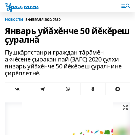
Урал сасси
Новости
5 ФЕВРАЛЯ 2020, 07:30
Январь уйăхĕнче 50 йĕкĕреш
çуралнă
Пушкăртстанри граждан тăрăмĕн
акчĕсене çыракан пай (ЗАГС) 2020 çулхи
январь уйăхĕнче 50 йĕкĕреш çуралнине
çирĕплетнĕ.