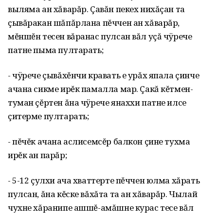
выляма ан хăварăр. Çавăн пекех нихăçан та
çывăракан шăпăрлана пĕччен ан хăварăр,
мĕншĕн тесен вăранас пулсан вăл уçă чÿрече
патне пыма пултарать;
- чÿрече çывăхĕнчи кравать е урăх япала çинче
ачана сикме ирĕк памалла мар. Çакă кĕтмен-
туман çĕртен ăна чÿрече янаххи патне илсе
çитерме пултарать;
- пĕчĕк ачана аслисемсĕр балкон çине тухма
ирĕк ан парăр;
- 5-12 çулхи ача хваттерте пĕччен юлма хăрать
пулсан, ăна кĕске вăхăта та ан хăварăр. Чылай
чухне хăранипе ашшĕ-амăшне курас тесе вăл