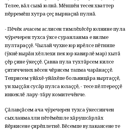
Телее, вăл сывă юлнă. Мĕншĕн тесен хваттер
пĕрремĕш хутра çеç вырнаçнă пулнă.
- Пĕчĕк ачасем аслисен тимлĕхĕсĕр юлнине пула
чÿречерен тухса ÿксе суранланма е вилме
пултараççĕ. Чылай чухне юр ирĕлсе пĕтнипе
(ÿкнĕ вырăн хĕллехи пек юр кавирлĕ мар) хытă
çĕр çине ÿкеççĕ. Çавна пула тухтăрсем килсе
çитичченех вĕсен чĕрисем тапма чарăнаççĕ.
Теприсем уйăхĕ-уйăхĕпе больницăра выртаççĕ,
ун хыççăн сусăр пулса юлаççĕ, - тесе пĕлтереççĕ
инкеклĕ лару-тăру комитечĕнче.
Çăлавçăсем ача чÿречерен тухса ÿкессинчен
сыхланмалли пĕтĕмĕшле хăрушсăрлăх
йĕркисене çирĕплетнĕ. Вĕсемпе вулакансене те