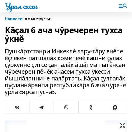
Урал сасси
Новости
8 МАЯ 2020, 13:45
Кăçал 6 ача чÿречерен тухса
ÿкнĕ
Пушкăртстанри Инкеклĕ лару-тăру енĕпе
ĕçлекен патшалăх комитечĕ кашни çулах
çуркунне çитсе çанталăк ăшăтма тытăнсан
чÿречерен пĕчĕк ачасем тухса ÿкесси
йышлăланнине палăртать. Кăçал çулталăк
пуçланнăранпа республикăра 6 ача чÿрече
урлă «ярса пуснă».