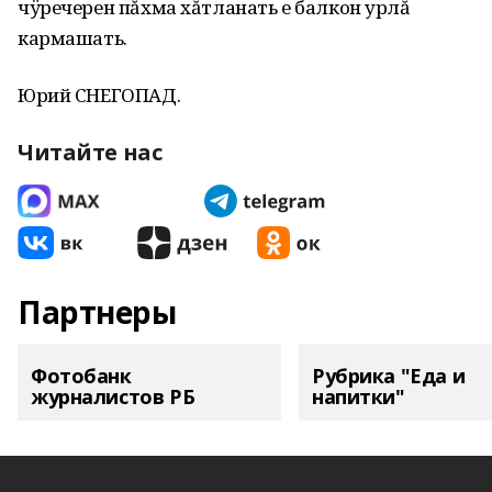
чÿречерен пăхма хăтланать е балкон урлă
кармашать.
Юрий СНЕГОПАД.
Читайте нас
Партнеры
Фотобанк
Рубрика "Еда и
журналистов РБ
напитки"