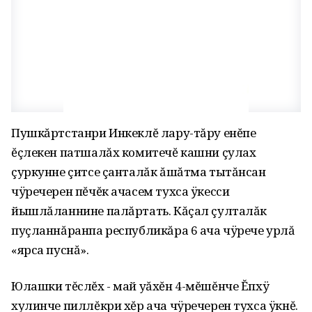
Пушкăртстанри Инкеклĕ лару-тăру енĕпе
ĕçлекен патшалăх комитечĕ кашни çулах
çуркунне çитсе çанталăк ăшăтма тытăнсан
чÿречерен пĕчĕк ачасем тухса ÿкесси
йышлăланнине палăртать. Кăçал çулталăк
пуçланнăранпа республикăра 6 ача чÿрече урлă
«ярса пуснă».
Юлашки тĕслĕх - май уăхĕн 4-мĕшĕнче Ĕпхÿ
хулинче пиллĕкри хĕр ача чÿречерен тухса ÿкнĕ.