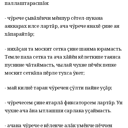
паллаштарасшăн:
- чÿрече çывăхĕнчи мĕнпур сĕтел-пукана
аяккарах илсе лартăр, ача чÿрече янахĕ çине ан
хăпарайтăр;
- нихăçан та москит сетка çине шанма юрамасть.
Темле паха сетка та ача хăйĕн кĕлеткипе таянса
пуснине чăтаймасть, чылай чухне пĕчĕк пепке
москит сеткăпа пĕрле тухса ÿкет;
- май килнĕ таран чÿречен çÿлти пайне уçăр;
- чÿречесем çине ятарлă фиксаторсем лартăр. Ун
чухне ача ăна ытлашши сарлака уçаймасть.
- ачана чÿрече е кĕленче алăк умĕнче пĕччен