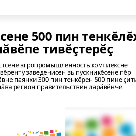
сене 500 пин тенкĕлĕ
ăвĕпе тивĕçтерĕç
стсене агропромышленность комплексне
ă вĕрентÿ заведенисен выпускникĕсене пĕр
вне паянхи 300 пин тенкĕрен 500 пине çит
нăва регион правительствин ларăвĕнче