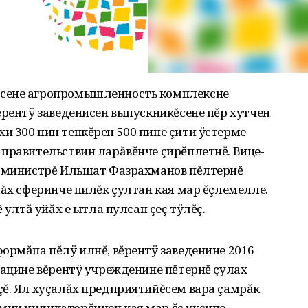
тсене агропромышленность комплексне
ĕрентÿ заведенисен выпускникĕсене пĕр хутчен
 300 пин тенкĕрен 500 пине çити ÿстерме
правительствин ларăвĕнче çирĕплетнĕ. Вице-
х министрĕ Ильшат Фазрахманов пĕлтернĕ
лăх сферинче пилĕк çултан кая мар ĕçлемелле.
 ултă уйăх е ытла пулсан çеç тÿлĕç.
ормăпа пĕлÿ илнĕ‚ вĕрентÿ заведенине 2016
зацине вĕрентÿ учрежденине пĕтернĕ çулах
çĕ. Ял хуçалăх предприятийĕсем вара çамрăк
ин индикаторĕнчен кая мар ĕç укçипе