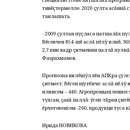
тивĕçтермелле. 2020 çулта асăннă с
танлашать.
- 2009 çултан пуçласа патшалăх пу
Вĕсенчен 854-шĕ аслă пĕлÿ илнĕ‚ 36
2‚7 пин кадр çитменни паллă пулнă‚ 
Фазрахманов.
Прогнозпа килĕшÿллĕн АПКра çулсе
çитмест. Вĕсен шутĕнче: аслă пĕлÿ 
илнисем – 440. Агропромышленност
тухсан‚ çакă паллă: ÿсен-тăран çитĕ
ĕрчетекенсем -260‚ продукци туса 
Ирида НОВИКОВА.