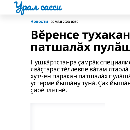
Урал сасси
Новости
20 МАЯ 2020, 09:30
Вĕренсе тухакан
патшалăх пулăш
Пушкăртстанра çамрăк специали
явăçтарас тĕллевпе вăтам ятарл
хутчен паракан патшалăх пулăшă
ÿстерме йышăну тунă. Çак йышă
çирĕплетнĕ.