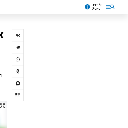
+15 °С
Ясно
х
и