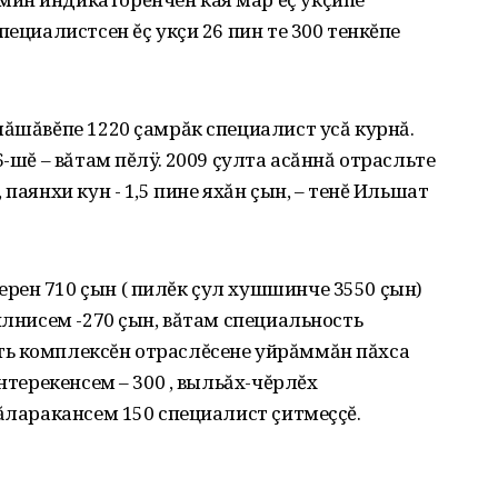
пециалистсен ĕç укçи 26 пин те 300 тенкĕпе
лăшăвĕпе 1220 çамрăк специалист усă курнă.
6-шĕ – вăтам пĕлÿ. 2009 çулта асăннă отрасльте
паянхи кун - 1‚5 пине яхăн çын‚ – тенĕ Ильшат
рен 710 çын ( пилĕк çул хушшинче 3550 çын)
илнисем -270 çын‚ вăтам специальность
ь комплексĕн отраслĕсене уйрăммăн пăхса
нтерекенсем – 300 ‚ выльăх-чĕрлĕх
кăларакансем 150 специалист çитмеççĕ.