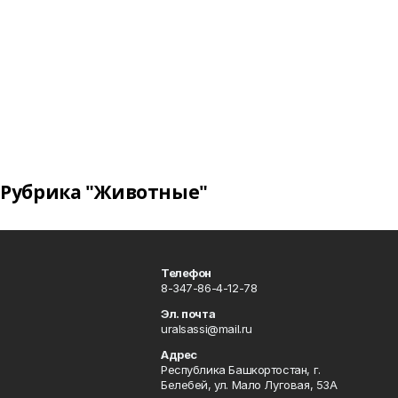
Рубрика "Животные"
Телефон
8-347-86-4-12-78
Эл. почта
uralsassi@mail.ru
Адрес
Республика Башкортостан, г.
Белебей, ул. Мало Луговая, 53А