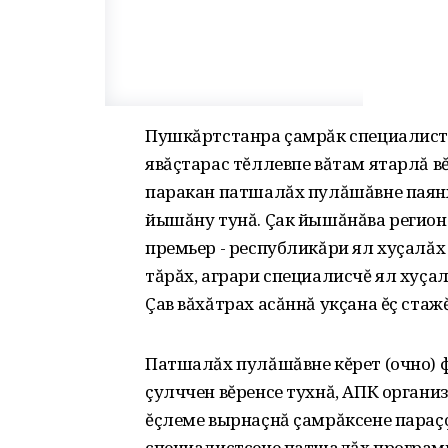
Пушкăртстанра çамрăк специалис
явăçтарас тĕллевпе вăтам ятарлă в
паракан патшалăх пулăшăвне паянхи
йышăну тунă. Çак йышăнăва регион 
премьер - республикăри ял хуçалă
тăрăх‚ аграри специалисчĕ ял хуçа
Çав вăхăтрах асăннă укçана ĕç стажĕ
Патшалăх пулăшăвне кĕрет (очно) ф
çулччен вĕренсе тухнă‚ АПК органи
ĕçлеме вырнаçнă çамрăксене параç
специалистсене патшалăх программ