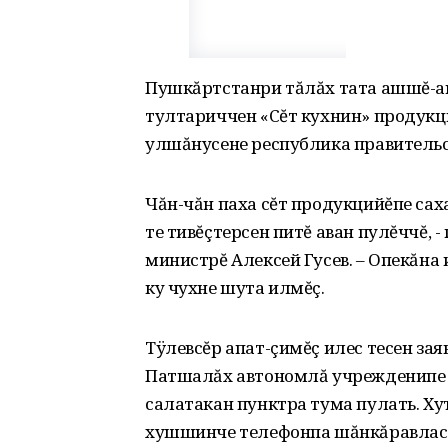
Пушкăртстанри тăлăх тата ашшĕ-ам
тултариччен «Сĕт кухнин» продукци
улшăнусене республика правительс
Чăн-чăн паха сĕт продукцийĕпе сах
те тивĕçтерсен питĕ аван пулĕччĕ, 
министрĕ Алексей Гусев. – Опекăна
ку чухне шута илмĕç.
Тÿлевсĕр апат-çимĕç илес тесен за
Патшалăх автономлă учрежденипе к
салатакан пунктра тума пулать. Хут
хушшинче телефонпа шăнкăравласа 