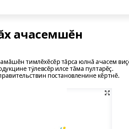
лăх ачасемшĕн
амăшĕн тимлĕхĕсĕр тăрса юлнă ачасем виç
одукцине тÿлевсĕр илсе тăма пултарĕç.
правительствин постановленине кĕртнĕ.