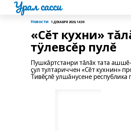
Урал сасси
Новости
1 ДЕКАБРЯ 2020, 14:30
«Сĕт кухни» тă
тÿлевсĕр пулĕ
Пушкăртстанри тăлăх тата ашшĕ-
çул тултариччен «Сĕт кухнин» пр
Тивĕçлĕ улшăнусене республика 