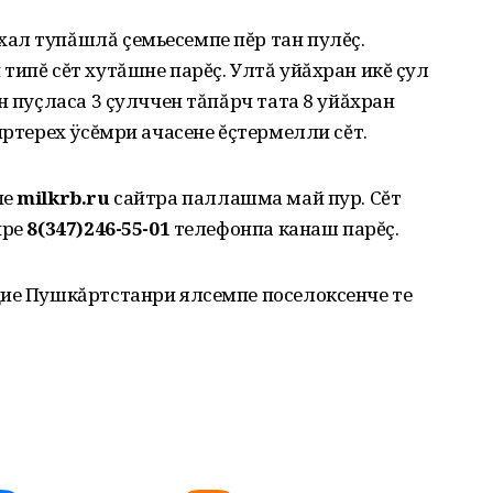
ал тупăшлă çемьесемпе пĕр тан пулĕç.
типĕ сĕт хутăшне парĕç. Ултă уйăхран икĕ çул
н пуçласа 3 çулччен тăпăрч тата 8 уйăхран
иртерех ÿсĕмри ачасене ĕçтермелли сĕт.
пе
milkrb
.
ru
сайтра паллашма май пур. Сĕт
ире
8(347)246-55-01
телефонпа канаш парĕç.
цие Пушкăртстанри ялсемпе поселоксенче те