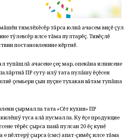
ăшĕн тимлĕхĕсĕр тăрса юлнă ачасем виçĕ çул
не тÿлевсĕр илсе тăма пултарĕç. Тивĕçлĕ
твин постановленине кĕртнĕ.
ал тупăшлă ачасене çеç мар, опекăна илнисене
- палăртнă ПР суту-илÿ тата пулăшу ĕçĕсен
 илнĕ çемьери çын пуçне тухакан вăтам тупăша
явлени çырмалла тата «Сĕт кухни» ПР
илĕшÿ туса алă пусмалла. Ку ĕçе продукцие
сене тĕрĕс çырса панă пулсан 20 ĕç кунĕ
е пĕлтерÿ çырса (смс) апат-çимĕç илсе тăма