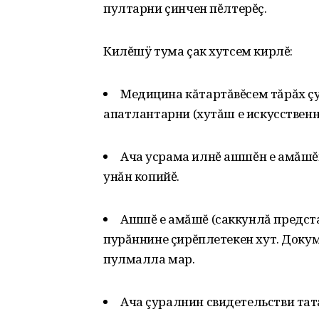
пултарни çинчен пĕлтерĕç.
Килĕшÿ тума çак хутсем кирлĕ:
Медицина кăтартăвĕсем тăрăх ç
апатлантарни (хутăш е искусственн
Ача усрама илнĕ ашшĕн е амăшĕн
унăн копийĕ.
Ашшĕ е амăшĕ (саккунлă предста
пурăннине çирĕплетекен хут. Докум
пулмалла мар.
Ача çуралнин свидетельстви тат