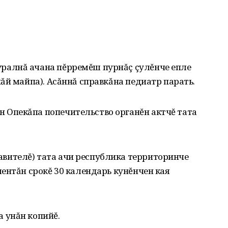
уралнă ачана пĕрремĕш пурнăç çулĕнче епле
ăй майпа). Асăннă справкăна педиатр парать.
 Опекăпа попечительство органĕн актчĕ тата
вителĕ) тата ачи республика территоринче
ентăн срокĕ 30 календарь кунĕнчен кая
а унăн копийĕ.