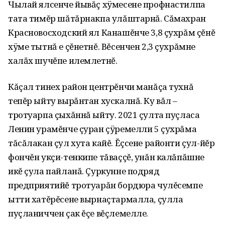
Чылай ялсенче йывăç хÿмесене профнастилпа
тата тимĕр шăтăрнакпа улăштарнă. Сăмахран
Красновосходский ял Канашĕнче 3,8 çухрăм çĕнĕ
хÿме тытнă е çĕнетнĕ. Вĕсенчен 2,3 çухрăмне
халăх шучĕпе илемлетнĕ.
Кăçал тинех район центрĕнчи манăçа тухнă
тепĕр ыйту вырăнтан хускалнă. Ку вăл –
тротуарпа çыхăннă ыйту. 2021 çулта пуçласа
Ленин урамĕнче çуран çÿремелли 5 çухрăма
тăсăлакан çул хута кайĕ. Ĕçсене районти çул-йĕр
фончĕн укçи-тенкипе тăваççĕ, унăн калăпăшне
икĕ çула пайланă. Çуркунне подряд
предприятийĕ тротуарăн бордюра чулĕсемпе
ытти хатĕрĕсене вырнаçтармалла, çулла
пуçланиччен çак ĕçе вĕçлемелле.