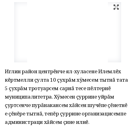
Иглин район центрĕнче ял-хуласене Илемлĕх
кĕртмелли çулта 10 çухрăм хÿмесем тытнă тата
5 çухрăм тротуарсем сарнă тесе пĕлтернĕ
муниципалитетра. Хÿмесен çуррине уйрăм
çуртсенче пурăнакансем хăйсен шучĕпе çĕнетнĕ
е çĕнĕре тытнă, тепĕр çуррине организацисемпе
администраци хăйсем çине илнĕ.