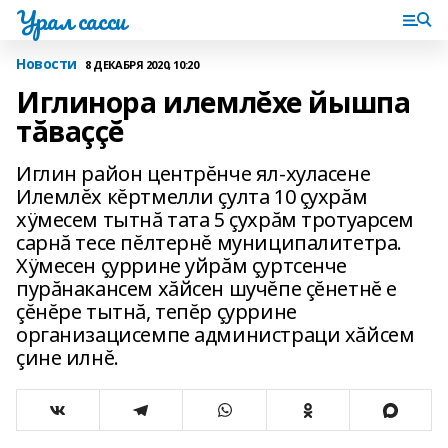
Урал сасси
Новости
8 ДЕКАБРЯ 2020, 10:20
Иглинора илемлĕхе йышпа
тăваççĕ
Иглин район центрĕнче ял-хуласене
Илемлĕх кĕртмелли çулта 10 çухрăм
хÿмесем тытнă тата 5 çухрăм тротуарсем
сарнă тесе пĕлтернĕ муниципалитетра.
Хÿмесен çуррине уйрăм çуртсенче
пурăнакансем хăйсен шучĕпе çĕнетнĕ е
çĕнĕре тытнă, тепĕр çуррине
организацисемпе администраци хăйсем
çине илнĕ.