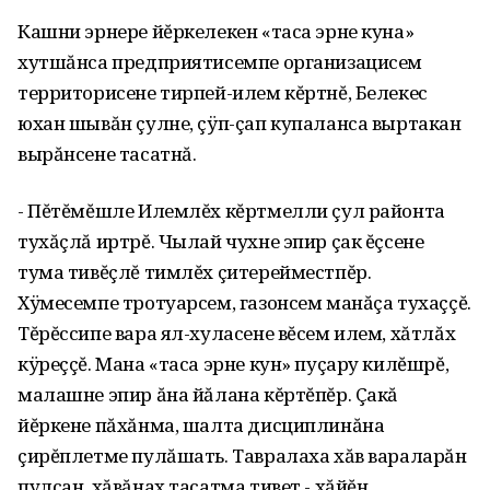
Кашни эрнере йĕркелекен «таса эрне куна»
хутшăнса предприятисемпе организацисем
территорисене тирпей-илем кĕртнĕ, Белекес
юхан шывăн çулне, çÿп-çап купаланса выртакан
вырăнсене тасатнă.
- Пĕтĕмĕшле Илемлĕх кĕртмелли çул районта
тухăçлă иртрĕ. Чылай чухне эпир çак ĕçсене
тума тивĕçлĕ тимлĕх çитерейместпĕр.
Хÿмесемпе тротуарсем, газонсем манăçа тухаççĕ.
Тĕрĕссипе вара ял-хуласене вĕсем илем, хăтлăх
кÿреççĕ. Мана «таса эрне кун» пуçару килĕшрĕ,
малашне эпир ăна йăлана кĕртĕпĕр. Çакă
йĕркене пăхăнма, шалта дисциплинăна
çирĕплетме пулăшать. Тавралаха хăв вараларăн
пулсан, хăвăнах тасатма тивет,- хăйĕн