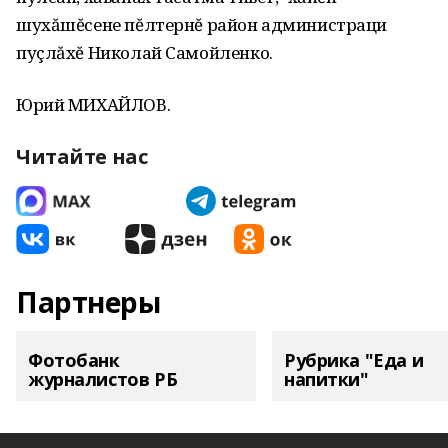
шухăшĕсене пĕлтернĕ район администраци
пуçлăхĕ Николай Самойленко.
Юрий МИХАЙЛОВ.
Читайте нас
Партнеры
Фотобанк
Рубрика "Еда и
журналистов РБ
напитки"