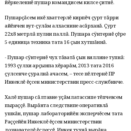
йĕркеленнĕ пушар командисем килсе çитнĕ.
Пушарçăсем икĕ хваттерлĕ кирпĕч çурт тăрри
айĕнчен вут-çулăм алхаснине асăрханă. Çурт
22х8 метрлă пулни паллă. Пушара сÿнтернĕ çĕре
5 единица техника тата 16 çын хутшăннă.
- Пушар сÿнтернĕ чух тăватă çын виллине тупнă:
1993 çулхи арçынпа хĕрарăм‚ 2013 тата 2016
çулсенче çуралнă ачасем‚ – тесе пĕлтернĕ ПР
Инкеклĕ ĕçсен министерствин пресс-службинче.
Халĕ пушар сăлтавне уçăмлатассипе тĕпчевсем
пыраççĕ. Вырăнта следствипе оперативлă
ушкăн‚ пушар лабораторийĕн эксперчĕсем тата
Раççейĕн Инкеклĕ ĕçсен министерствин
дознавателĕ ĕçлеççĕ. Инкек тухнă вырăна