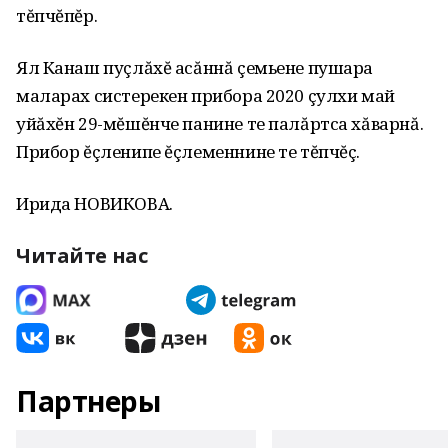
тĕпчĕпĕр.
Ял Канаш пуçлăхĕ асăннă çемьене пушара
маларах систерекен прибора 2020 çулхи май
уйăхĕн 29-мĕшĕнче панине те палăртса хăварнă.
Прибор ĕçленипе ĕçлеменнине те тĕпчĕç.
Ирида НОВИКОВА.
Читайте нас
Партнеры