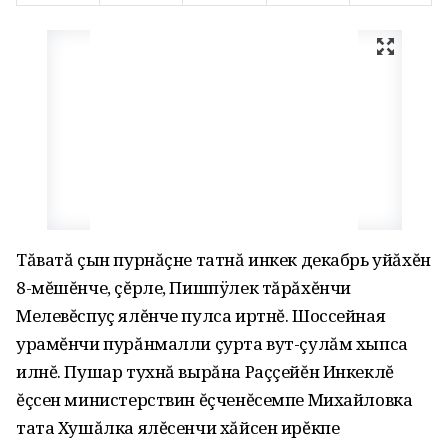
Тăватă çын пурнăçне татнă инкек декабрь уйăхĕн
8-мĕшĕнче‚ çĕрле‚ Пишпÿлек тăрăхĕнчи
Мелевĕспуç ялĕнче пулса иртнĕ. Шоссейная
урамĕнчи пурăнмалли çурта вут-çулăм хыпса
илнĕ. Пушар тухнă вырăна Раççейĕн Инкеклĕ
ĕçсен министерствин ĕçченĕсемпе Михайловка
тата Хушăлка ялĕсенчи хăйсен ирĕкпе