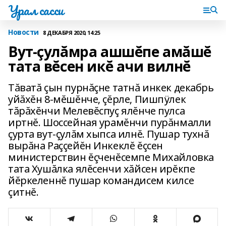
Урал сасси
Новости
8 ДЕКАБРЯ 2020, 14:25
Вут-çулăмра ашшĕпе амăшĕ
тата вĕсен икĕ ачи вилнĕ
Тăватă çын пурнăçне татнă инкек декабрь
уйăхĕн 8-мĕшĕнче‚ çĕрле‚ Пишпÿлек
тăрăхĕнчи Мелевĕспуç ялĕнче пулса
иртнĕ. Шоссейная урамĕнчи пурăнмалли
çурта вут-çулăм хыпса илнĕ. Пушар тухнă
вырăна Раççейĕн Инкеклĕ ĕçсен
министерствин ĕçченĕсемпе Михайловка
тата Хушăлка ялĕсенчи хăйсен ирĕкпе
йĕркеленнĕ пушар командисем килсе
çитнĕ.