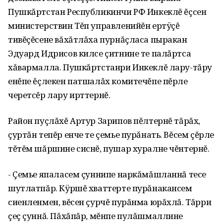
Пушкăртстан Республикинчи РФ Инкеклĕ ĕçсен
министерствин Тĕп управленийĕн ертÿçĕ
тивĕçĕсене вăхăтлăха пурнăçласа пыракан
Эдуард Идрисов килсе çитнине те палăртса
хăвармалла. Пушкăртстанри Инкеклĕ лару-тăру
енĕпе ĕçлекен патшалăх комитечĕпе пĕрле
черетсĕр лару ирттернĕ.
Район пуçлăхĕ Артур Зарипов пĕлтернĕ тăрăх‚
çуртăн тепĕр енче те çемье пурăнать. Вĕсем çĕрле
тĕтĕм шăршине сиснĕ‚ пушар хуралне чĕнтернĕ.
- Çемье япаласем çуннипе наркăмăшланнă тесе
шутлатпăр. Кÿршĕ хваттерте пурăнакансем
сиенленмен‚ вĕсен çурчĕ пурăнма юрăхлă. Тăрри
çеç çуннă. Пăхăпăр‚ мĕнпе пулăшмаллине