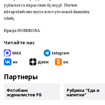
уçăмлатса парассипе ĕçлеççĕ. Тĕпчев
кăтартăвĕсене шута илсе уголовлă йышăну
тăвĕç.
Ирида НОВИКОВА.
Читайте нас
Партнеры
Фотобанк
Рубрика "Еда и
журналистов РБ
напитки"