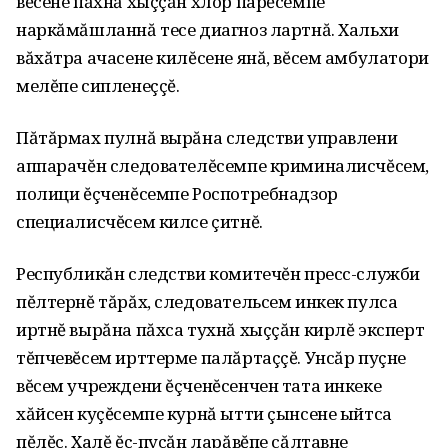
вĕсене пăхнă хыççăн хлор парĕсемпе
наркăмăшланнă тесе диагноз лартнă. Хальхи
вăхăтра ачасене килĕсене янă‚ вĕсем амбулатори
мелĕпе сипленеççĕ.
Пăтăрмах пулнă вырăна следстви управлени
аппарачĕн следователĕсемпе криминалисчĕсем‚
полици ĕçченĕсемпе Роспотребнадзор
специалисчĕсем килсе çитнĕ.
Республикăн следстви комитечĕн пресс-служби
пĕлтернĕ тăрăх‚ следовательсем инкек пулса
иртнĕ вырăна пăхса тухнă хыççăн кирлĕ эксперт
тĕпчевĕсем ирттерме палăртаççĕ. Унсăр пуçне
вĕсем учреждени ĕçченĕсенчен тата инкеке
хăйсен куçĕсемпе курнă ытти çынсене ыйтса
пĕлĕç. Халĕ ĕç-пуçăн ларăвĕпе сăлтавне