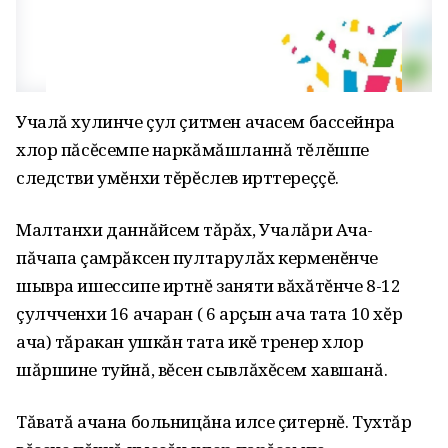
Учалă хулинче çул çитмен ачасем бассейнра
хлор пăсĕсемпе наркăмăшланнă тĕлĕшпе
следстви умĕнхи тĕрĕслев ирттереççĕ.
Малтанхи даннăйсем тăрăх‚ Учалăри Ача-
пăчапа çамрăксен пултарулăх керменĕнче
шывра ишессипе иртнĕ заняти вăхăтĕнче 8-12
çулчченхи 16 ачаран ( 6 арçын ача тата 10 хĕр
ача) тăракан ушкăн тата икĕ тренер хлор
шăршине туйнă‚ вĕсен сывлăхĕсем хавшанă.
Тăватă ачана больницăна илсе çитернĕ. Тухтăр