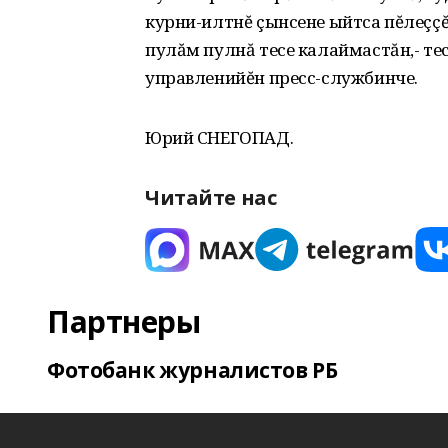
курни-илтнĕ çынсене ыйтса пĕлеçç
пулăм пулнă тесе калаймастăн,- те
управленийĕн пресс-службинче.
Юрий СНЕГОПАД.
Читайте нас
Партнеры
Фотобанк журналистов РБ