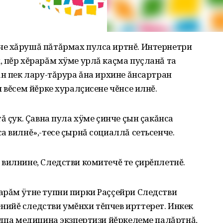
е хăрушă пăтăрмах пулса иртнĕ. Интернетри
 пĕр хĕрарăм хÿме урлă каçма пуçланă та
ăн пек лару-тăрура ăна ирхине ăнсартран
 вĕсем йĕрке хуралçисене чĕнсе илнĕ.
ă çук. Çавна пула хÿме çинче çын çакăнса
а вилнĕ»,-тесе çырнă социаллă сетьсенче.
вилнине, Следстви комитечĕ те çирĕплетнĕ.
арăм ÿтне тупни пирки Раççейри Следстви
ийĕ следстви умĕнхи тĕпчев ирттерет. Инкек
удпа медицина экзпертизи йĕркелеме палăртнă,