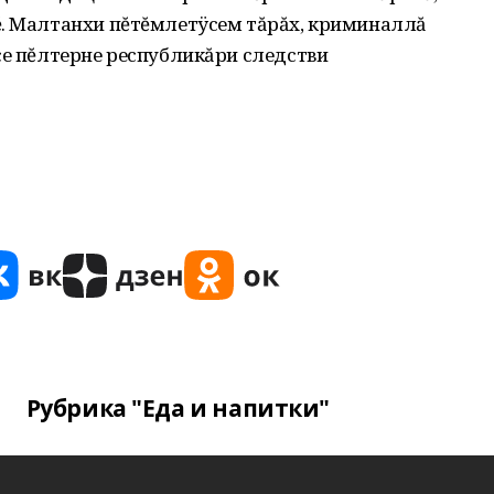
ĕ. Малтанхи пĕтĕмлетÿсем тăрăх, криминаллă
се пĕлтерне республикăри следстви
Рубрика "Еда и напитки"