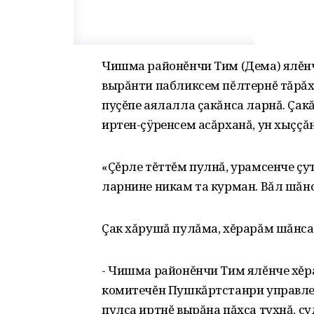
Чишма районĕнчи Тим (Дема) ялĕнч
вырăнти пабликсем пĕлтернĕ тăрăх,
пуçĕпе аялалла çакăнса ларнă. Çак
иртен-çÿренсем асăрханă, ун хыççăн
«Çĕрле тĕттĕм пулнă, урамсенче çут
ларнине никам та курман. Вăл шăнс
Çак хăрушă пулăма, хĕрарăм шăнса 
- Чишма районĕнчи Тим ялĕнче хĕр
комитечĕн Пушкăртстанри управлен
пулса иртнĕ вырăна пăхса тухнă, с