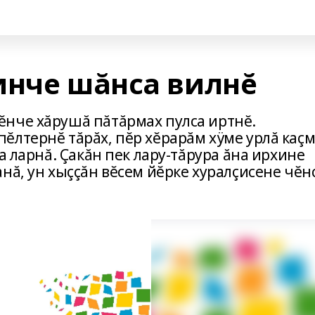
инче шăнса вилнĕ
нче хăрушă пăтăрмах пулса иртнĕ.
ĕлтернĕ тăрăх, пĕр хĕрарăм хÿме урлă каç
а ларнă. Çакăн пек лару-тăрура ăна ирхине
нă, ун хыççăн вĕсем йĕрке хуралçисене чĕн