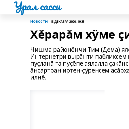
Урал сасси
Новости
13 ДЕКАБРЯ 2020, 19:25
Хĕрарăм хÿме ç
Чишма районĕнчи Тим (Дема) ялĕ
Интернетри вырăнти пабликсем п
пуçланă та пуçĕпе аялалла çакăнс
ăнсартран иртен-çÿренсем асăрха
илнĕ.