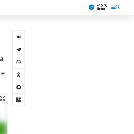
+15 °С
Ясно
ма
се