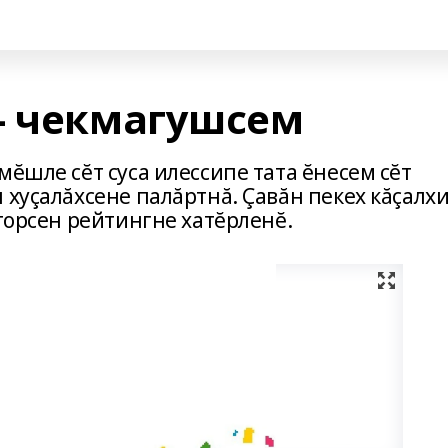
- чекмагушсем
мĕшле сĕт суса илессипе тата ĕнесем сĕт
 хуçалăхсене палăртнă. Çавăн пекех кăçалх
аторсен рейтингне хатĕрленĕ.