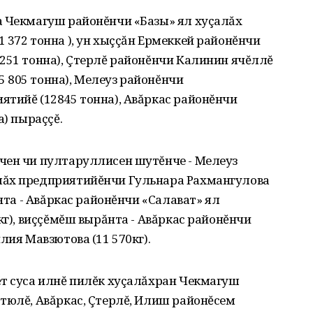
а Чекмагуш районĕнчи «Базы» ял хуçалăх
 372 тонна ), ун хыççăн Ермеккей районĕнчи
251 тонна), Çтерлĕ районĕнчи Калинин ячĕллĕ
 805 тонна), Мелеуз районĕнчи
тийĕ (12845 тонна), Авăркас районĕнчи
а) пыраççĕ.
чен чи пултаруллисен шутĕнче - Мелеуз
лăх предприятийĕнчи Гульнара Рахмангулова
ăнта - Авăркас районĕнчи «Салават» ял
кг), виççĕмĕш вырăнта - Авăркас районĕнчи
лия Мавзютова (11 570кг).
ĕт суса илнĕ пилĕк хуçалăхран Чекмагуш
тюлĕ, Авăркас, Çтерлĕ, Илиш районĕсем