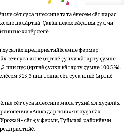
шле сĕт суса илессипе тата ĕнесем сĕт парас
сене палăртнă. Çавăн пекех кăçалхи çул чи
ейтингне хатĕрленĕ.
л хуçалăх предприятийĕсемпе фермер
ăх сĕт суса илнĕ (иртнĕ çулхи кăтарту çумне
5,2 пин пуç (иртнĕ çулхи кăтарту çумне 100,5%).
лĕсем 515,3 пин тонна сĕт суса илнĕ (иртнĕ
ĕлне сĕт суса илессипе мала тухнă ял хуçалăх
 районĕнчи «Ашкадарский» ял хуçалăх
«Урожай» сĕт-çу ферми, Туймазă районĕнчи
редприятийĕ.