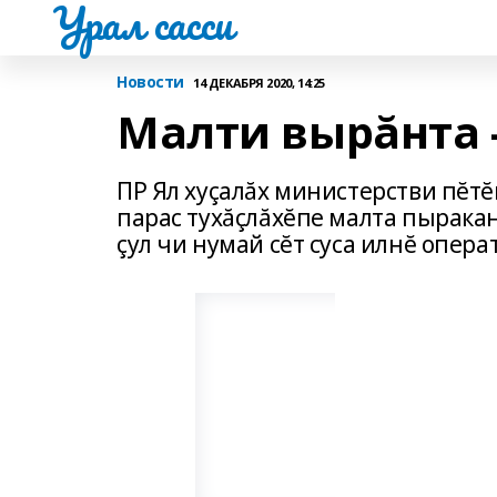
Урал сасси
Новости
14 ДЕКАБРЯ 2020, 14:25
Малти вырăнта 
ПР Ял хуçалăх министерстви пĕтĕ
парас тухăçлăхĕпе малта пыракан
çул чи нумай сĕт суса илнĕ опер