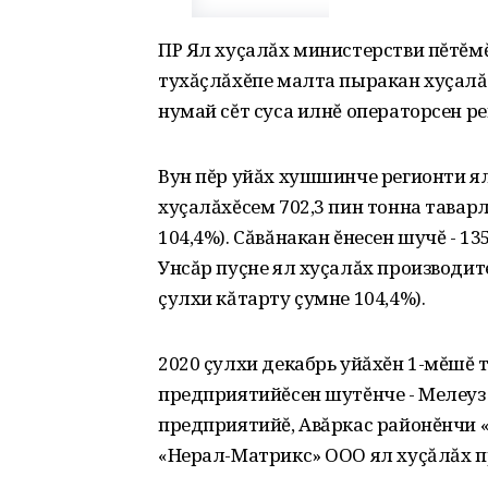
ПР Ял хуçалăх министерстви пĕтĕмĕ
тухăçлăхĕпе малта пыракан хуçалăх
нумай сĕт суса илнĕ операторсен р
Вун пĕр уйăх хушшинче регионти я
хуçалăхĕсем 702,3 пин тонна таварл
104,4%). Сăвăнакан ĕнесен шучĕ - 13
Унсăр пуçне ял хуçалăх производите
çулхи кăтарту çумне 104,4%).
2020 çулхи декабрь уйăхĕн 1-мĕшĕ т
предприятийĕсен шутĕнче - Мелеуз
предприятийĕ, Авăркас районĕнчи 
«Нерал-Матрикс» ООО ял хуçăлăх п