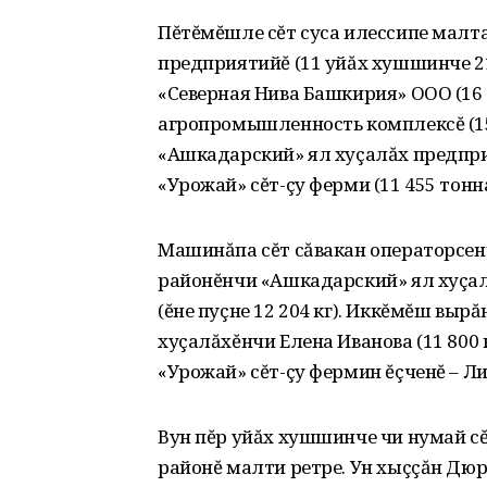
Пĕтĕмĕшле сĕт суса илессипе малт
предприятийĕ (11 уйăх хушшинче 21
«Северная Нива Башкирия» ООО (16 
агропромышленность комплексĕ (15
«Ашкадарский» ял хуçалăх предприя
«Урожай» сĕт-çу ферми (11 455 тонн
Машинăпа сĕт сăвакан операторсен
районĕнчи «Ашкадарский» ял хуçа
(ĕне пуçне 12 204 кг). Иккĕмĕш выр
хуçалăхĕнчи Елена Иванова (11 800 
«Урожай» сĕт-çу фермин ĕçченĕ – Ли
Вун пĕр уйăх хушшинче чи нумай с
районĕ малти ретре. Ун хыççăн Дюр