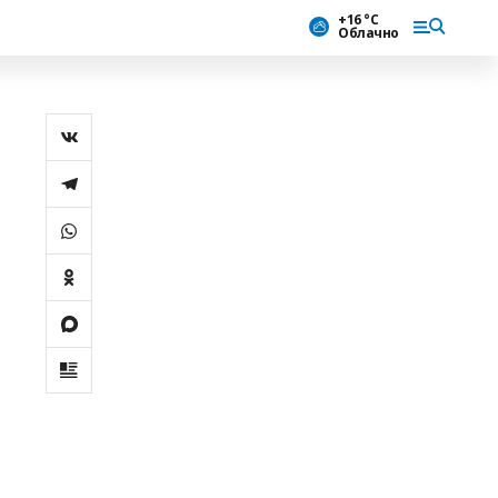
+16 °С
Облачно
и