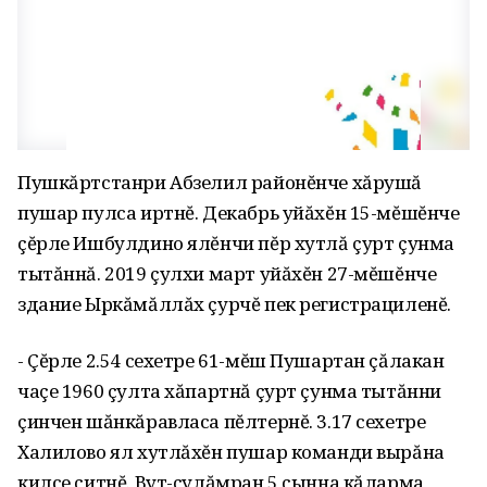
Пушкăртстанри Абзелил районĕнче хăрушă
пушар пулса иртнĕ. Декабрь уйăхĕн 15-мĕшĕнче
çĕрле Ишбулдино ялĕнчи пĕр хутлă çурт çунма
тытăннă. 2019 çулхи март уйăхĕн 27-мĕшĕнче
здание Ыркăмăллăх çурчĕ пек регистрациленĕ.
- Çĕрле 2.54 сехетре 61-мĕш Пушартан çăлакан
чаçе 1960 çулта хăпартнă çурт çунма тытăнни
çинчен шăнкăравласа пĕлтернĕ. 3.17 сехетре
Халилово ял хутлăхĕн пушар команди вырăна
килсе çитнĕ. Вут-çулăмран 5 çынна кăларма