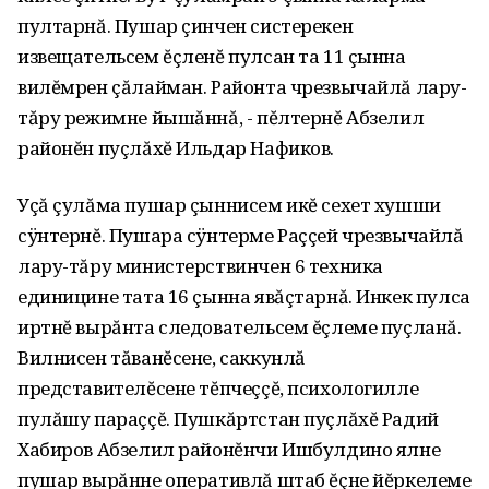
пултарнă. Пушар çинчен систерекен
извещательсем ĕçленĕ пулсан та 11 çынна
вилĕмрен çăлайман. Районта чрезвычайлă лару-
тăру режимне йышăннă, - пĕлтернĕ Абзелил
районĕн пуçлăхĕ Ильдар Нафиков.
Уçă çулăма пушар çыннисем икĕ сехет хушши
сÿнтернĕ. Пушара сÿнтерме Раççей чрезвычайлă
лару-тăру министерствинчен 6 техника
единицине тата 16 çынна явăçтарнă. Инкек пулса
иртнĕ вырăнта следовательсем ĕçлеме пуçланă.
Вилнисен тăванĕсене, саккунлă
представителĕсене тĕпчеççĕ, психологилле
пулăшу параççĕ. Пушкăртстан пуçлăхĕ Радий
Хабиров Абзелил районĕнчи Ишбулдино ялне
пушар вырăнне оперативлă штаб ĕçне йĕркелеме