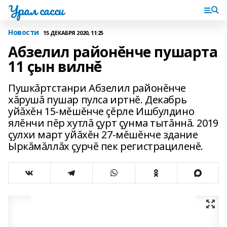
Урал сасси
Новости
15 ДЕКАБРЯ 2020, 11:25
Абзелил районĕнче пушарта
11 çын вилнĕ
Пушкăртстанри Абзелил районĕнче
хăрушă пушар пулса иртнĕ. Декабрь
уйăхĕн 15-мĕшĕнче çĕрле Ишбулдино
ялĕнчи пĕр хутлă çурт çунма тытăннă. 2019
çулхи март уйăхĕн 27-мĕшĕнче здание
Ыркăмăллăх çурчĕ пек регистрациленĕ.