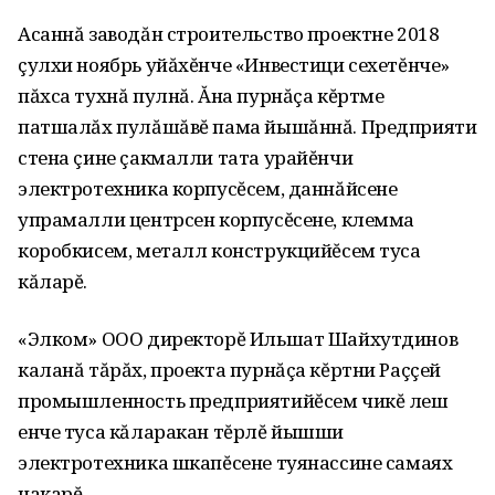
Асаннă заводăн строительство проектне 2018
çулхи ноябрь уйăхĕнче «Инвестици сехетĕнче»
пăхса тухнă пулнă. Ăна пурнăçа кĕртме
патшалăх пулăшăвĕ пама йышăннă. Предприяти
стена çине çакмалли тата урайĕнчи
электротехника корпусĕсем‚ даннăйсене
упрамалли центрсен корпусĕсене‚ клемма
коробкисем‚ металл конструкцийĕсем туса
кăларĕ.
«Элком» ООО директорĕ Ильшат Шайхутдинов
каланă тăрăх‚ проекта пурнăçа кĕртни Раççей
промышленность предприятийĕсем чикĕ леш
енче туса кăларакан тĕрлĕ йышши
электротехника шкапĕсене туянассине самаях
чакарĕ.