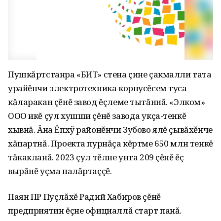
Пушкăртстанра «БИТ» стена çине çакмалли тата
урайĕнчи электротехника корпусĕсем туса
кăларакан çĕнĕ завод ĕçлеме тытăннă. «Элком»
ООО икĕ çул хушши çĕнĕ завода укçа-тенкĕ
хывнă. Ăна Ĕпхÿ районĕнчи Зубово ялĕ çывăхĕнче
хăпартнă. Проекта пурнăçа кĕртме 650 млн тенкĕ
тăкакланă. 2023 çул тĕлне унта 209 çĕнĕ ĕç
вырăнĕ уçма палăртаççĕ.
Паян ПР Пуçлăхĕ Радий Хабиров çĕнĕ
предприятин ĕçне официаллă старт панă.