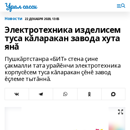
Урал сасси
Новости
22 ДЕКАБРЯ 2020, 13:05
Электротехника изделисем
туса кăларакан завода хута
янă
Пушкăртстанра «БИТ» стена çине
çакмалли тата урайĕнчи электротехника
корпусĕсем туса кăларакан çĕнĕ завод
ĕçлеме тытăннă.