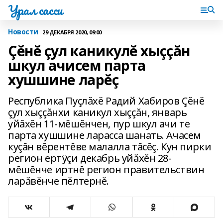
Урал сасси
Новости
29 ДЕКАБРЯ 2020, 09:00
Çĕнĕ çул каникулĕ хыççăн
шкул ачисем парта
хушшине ларĕç
Республика Пуçлăхĕ Радий Хабиров Çĕнĕ
çул хыççăнхи каникул хыççăн, январь
уйăхĕн 11-мĕшĕнчен, пур шкул ачи те
парта хушшине ларасса шанать. Ачасем
куçăн вĕрентĕве малалла тăсĕç. Кун пирки
регион ертÿçи декабрь уйăхĕн 28-
мĕшĕнче иртнĕ регион правительствин
ларăвĕнче пĕлтернĕ.