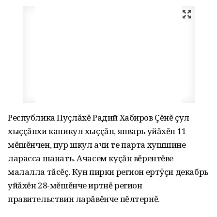
Республика Пуçлăхĕ Радий Хабиров Çĕнĕ çул
хыççăнхи каникул хыççăн, январь уйăхĕн 11-
мĕшĕнчен, пур шкул ачи те парта хушшине
ларасса шанать. Ачасем куçăн вĕрентĕве
малалла тăсĕç. Кун пирки регион ертÿçи декабрь
уйăхĕн 28-мĕшĕнче иртнĕ регион
правительствин ларăвĕнче пĕлтернĕ.