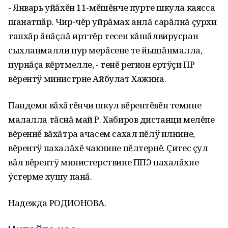
- Январь уйăхĕн 11-мĕшĕнче пурте шкула каясса
шанатпăр. Чир-чĕр уйрăмах анлă сарăлнă çурхи
тапхăр ăнăçлă ирттĕр тесен кăшăлвирусран
сыхланмалли пур мерăсене те йышăнмалла,
пурнăçа кĕртмелле, - тенĕ регион ертÿçи ПР
вĕрентÿ министрне Айбулат Хажина.
Пандеми вăхăтĕнчи шкул вĕрентĕвĕн темине
малалла тăснă май Р. Хабиров дистанци мелĕпе
вĕреннĕ вăхăтра ачасем сахал пĕлÿ илнине,
вĕрентÿ пахалăхĕ чакнине пĕлтернĕ. Çитес çул
вăл вĕрентÿ министерствине ППЭ пахалăхне
ÿстерме хушу панă.
Надежда РОДИОНОВА.