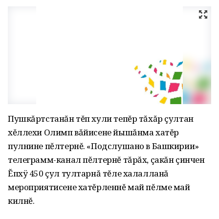
Пушкăртстанăн тĕп хули тепĕр тăхăр çултан
хĕллехи Олимп вăйисене йышăнма хатĕр
пулнине пĕлтернĕ. «Подслушано в Башкирии»
телеграмм-канал пĕлтернĕ тăрăх, çакăн çинчен
Ĕпхÿ 450 çул тултарнă тĕле халалланă
мероприятисене хатĕрленнĕ май пĕлме май
килнĕ.