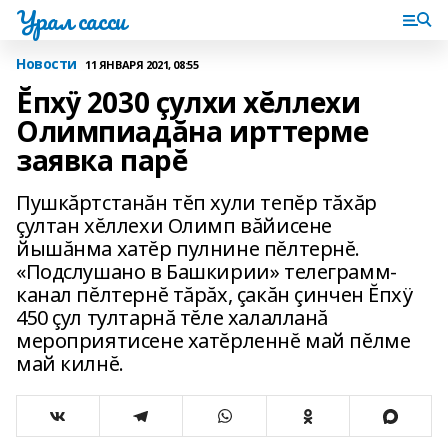
Урал сасси
Новости
11 ЯНВАРЯ 2021, 08:55
Ĕпхÿ 2030 çулхи хĕллехи
Олимпиадăна ирттерме
заявка парĕ
Пушкăртстанăн тĕп хули тепĕр тăхăр
çултан хĕллехи Олимп вăйисене
йышăнма хатĕр пулнине пĕлтернĕ.
«Подслушано в Башкирии» телеграмм-
канал пĕлтернĕ тăрăх, çакăн çинчен Ĕпхÿ
450 çул тултарнă тĕле халалланă
мероприятисене хатĕрленнĕ май пĕлме
май килнĕ.