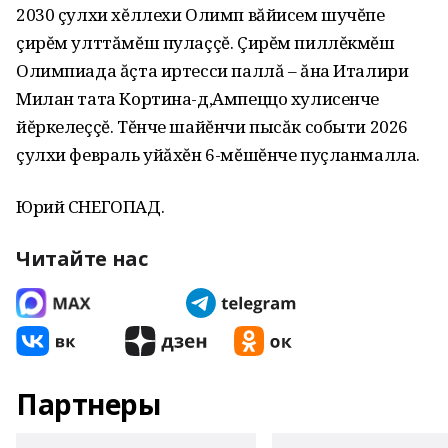
2030 çулхи хĕллехи Олимп вăйисем шучĕпе
çирĕм улттăмĕш пулаççĕ. Çирĕм пиллĕкмĕш
Олимпиада ăçта иртесси паллă – ăна Италири
Милан тата Кортина-д,Ампеццо хулисенче
йĕркелеççĕ. Тĕнче шайĕнчи пысăк событи 2026
çулхи февраль уйăхĕн 6-мĕшĕнче пуçланмалла.
Юрий СНЕГОПАД.
Читайте нас
Партнеры