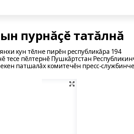
çын пурнăçĕ татăлнă
янхи кун тĕлне пирĕн республикăра 194
лнĕ тесе пĕлтернĕ Пушкăртстан Республики
лекен патшалăх комитечĕн пресс-службинче