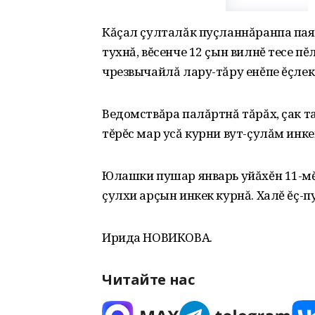
Кăçал çулталăк пуçланнăранпа пая
тухнă‚ вĕсенче 12 çын вилнĕ тесе 
чрезвычайлă лару-тăру енĕпе ĕçле
Ведомствăра палăртнă тăрăх‚ çак 
тĕрĕс мар усă курни вут-çулăм инке
Юлашки пушар январь уйăхĕн 11-мĕ
çулхи арçын инкек курнă. Халĕ ĕç-п
Ирида НОВИКОВА.
Читайте нас