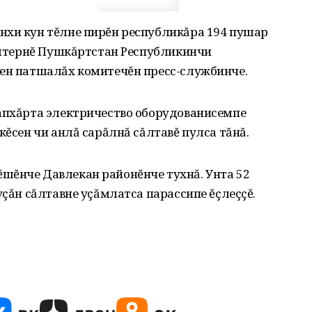
нхи кун тĕлне пирĕн республикăра 194 пушар
пĕлтернĕ Пушкăртстан Республикинчи
кен патшалăх комитечĕн пресс-службинче.
тапхăрта электричество оборудованисемпе
кĕсен чи анлă сарăлнă сăлтавĕ пулса тăнă.
шĕнче Давлекан районĕнче тухнă. Унта 52
уçăн сăлтавне уçăмлатса парассипе ĕçлеççĕ.