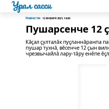
Урал сасси
Новости
12 ЯНВАРЯ 2021, 14:00
Пушарсенче 12 
Кăçал çулталăк пуçланнăранпа па
пушар тухнă‚ вĕсенче 12 çын ви
чрезвычайлă лару-тăру енĕпе ĕç