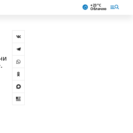
+23 °С
Облачно
нчи
.